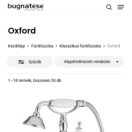
Menu
Skip
to
Close
search
main
Filters
content
Oxford
Kezdőlap
Fürdőszoba
Klasszikus fürdőszoba
Oxford
Alapértelmezett rendezés
Szűrők
1–18 termék, összesen 50 db