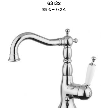
6313S
Ártartomány:
–
195
€
342
€
195 €
-
342 €