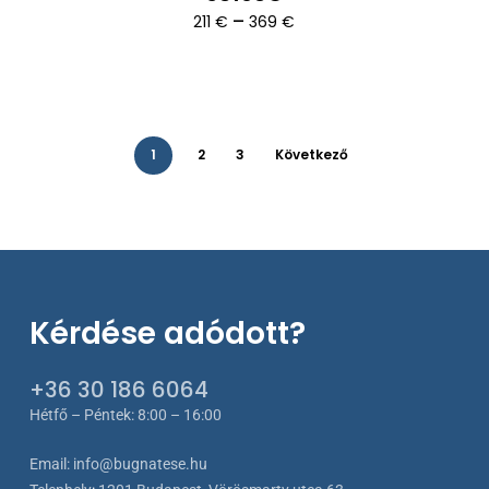
Ártartomány:
–
211
€
369
€
211 €
-
369 €
1
2
3
Következő
Kérdése adódott?
+36 30 186 6064
Hétfő – Péntek: 8:00 – 16:00
Email:
info@bugnatese.hu