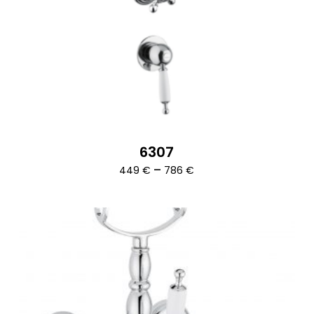
6307
Ártartomány:
–
449
€
786
€
449 €
-
786 €