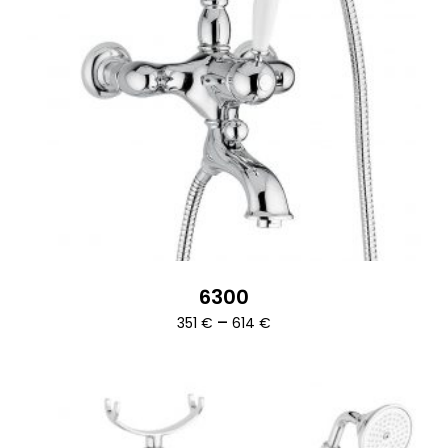
6300
Ártartomány:
–
351
€
614
€
351 €
-
614 €