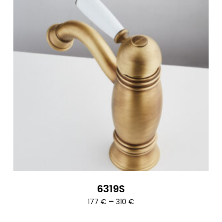
6319S
Ártartomány:
–
177
€
310
€
177 €
-