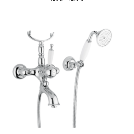
758 €
-
1
334 €