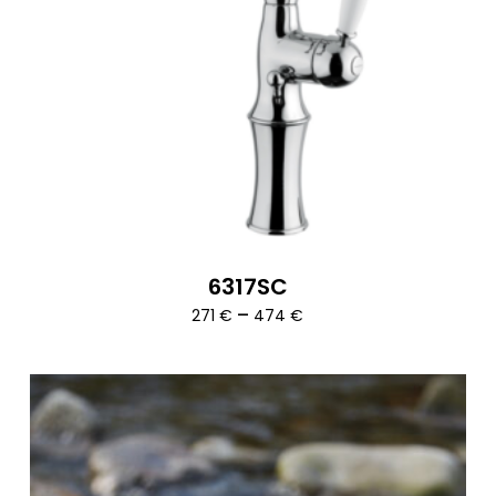
6317SC
Ártartomány:
–
271
€
474
€
271 €
-
474 €