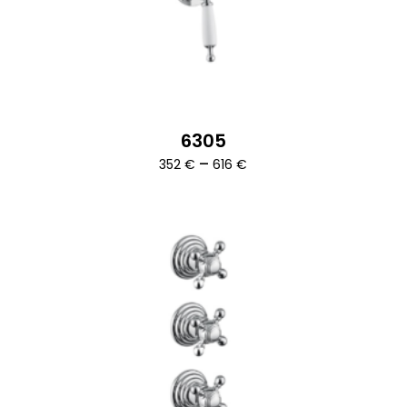
6305
Ártartomány:
–
352
€
616
€
352 €
-
616 €