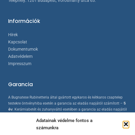
Telephely
:
1201 Budapest, Vörösmarty utca 63.
Információk
Hírek
Kapcsolat
Dokumentumok
Adatvédelem
Impresszum
Garancia
A Bugnatese Rubinetteria által gyártott egykaros és kétkaros csaptelep
5
testekre öntvényhiba esetén a garancia az eladás napjától számított –
év
. Kerámiabetét és zuhanyváltó esetében a garancia az eladás napjától
2 év
számított –
. A Bugnatese termékek az érvényes európai
Adatainak védelme fontos a
szabványokkal összhangban készülnek, folyamatos minőség-ellenőrzés
számunkra
mellett.