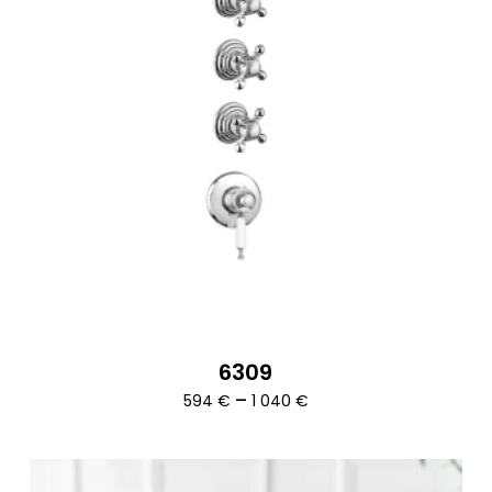
6309
Ártartomány:
–
594
€
1 040
€
594 €
-
1
040 €