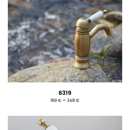
6319
Ártartomány:
–
199
€
348
€
199 €
-
348 €