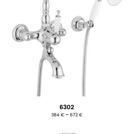
6302
Ártartomány:
–
384
€
672
€
384 €
-
672 €