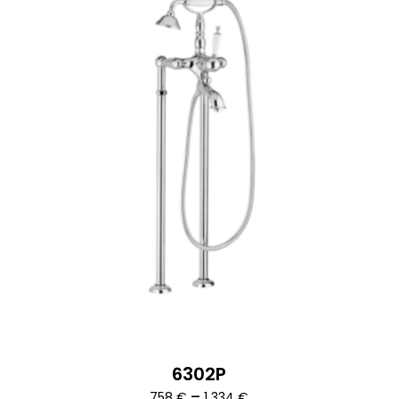
6302P
Ártartomány:
–
758
€
1 334
€