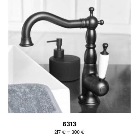
6313
Ártartomány:
–
217
€
380
€
217 €