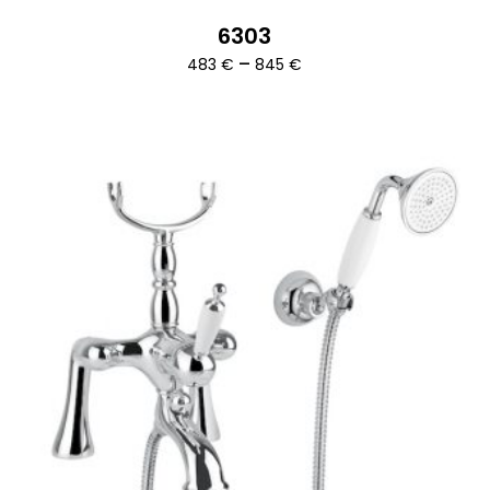
6303
Ártartomány:
–
483
€
845
€
483 €
-
845 €