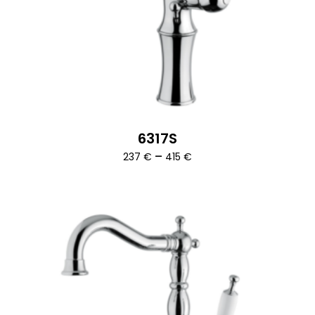
6317S
Ártartomány:
–
237
€
415
€
237 €
-
415 €