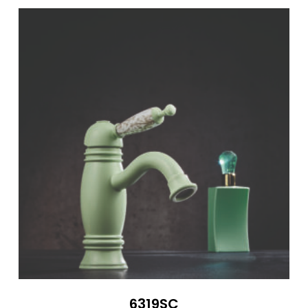
310 €
6319SC