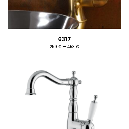
6317
Ártartomány:
–
259
€
453
€
259 €
-
453 €