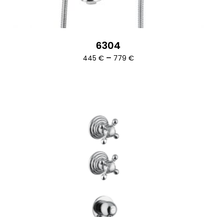
6304
Ártartomány:
–
445
€
779
€
445 €
-
779 €