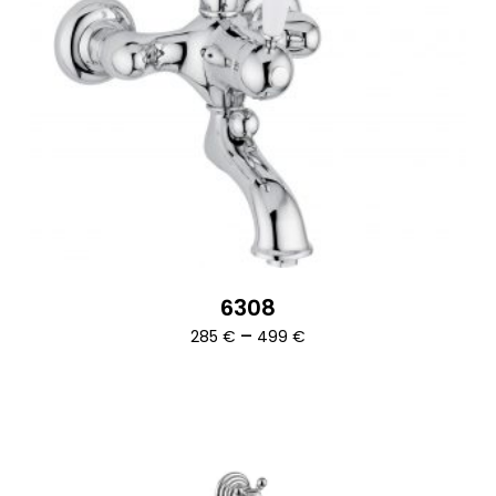
6308
Ártartomány:
–
285
€
499
€
285 €
-
499 €