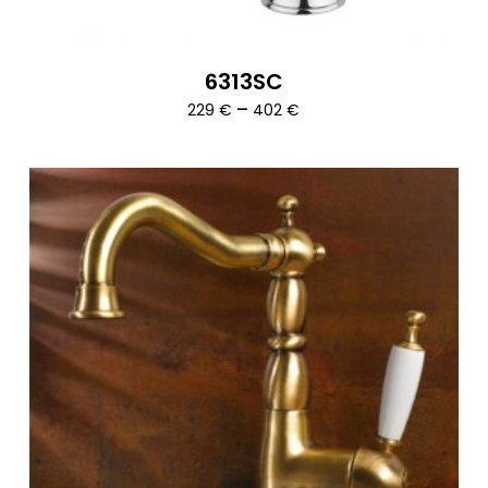
6313SC
Ártartomány:
–
229
€
402
€
229 €
-
402 €