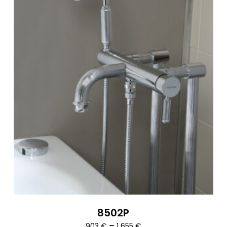
8502P
Ártartomány:
–
903
€
1 655
€