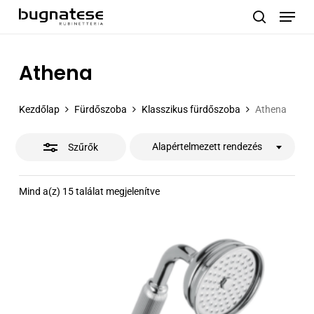
Menu
Skip
to
Close
search
main
Filters
content
Athena
Kezdőlap
Fürdőszoba
Klasszikus fürdőszoba
Athena
Alapértelmezett rendezés
Szűrők
Mind a(z) 15 találat megjelenítve