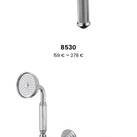
8530
Ártartomány:
–
159
€
278
€
159 €
-
278 €