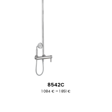
8542C
Ártartomány:
–
1 084
€
1 851
€
1
084 €
-
1
851 €