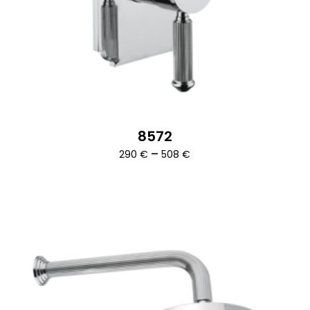
8572
Ártartomány:
–
290
€
508
€
290 €
-
508 €