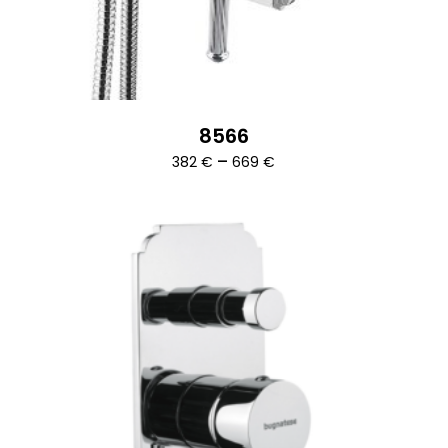
8566
Ártartomány:
–
382
€
669
€
382 €
-
669 €