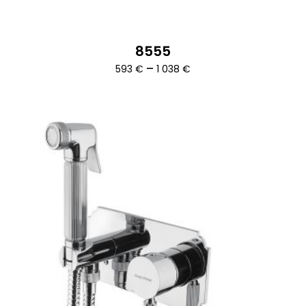
8555
Ártartomány:
–
593
€
1 038
€
593 €
-
1
038 €