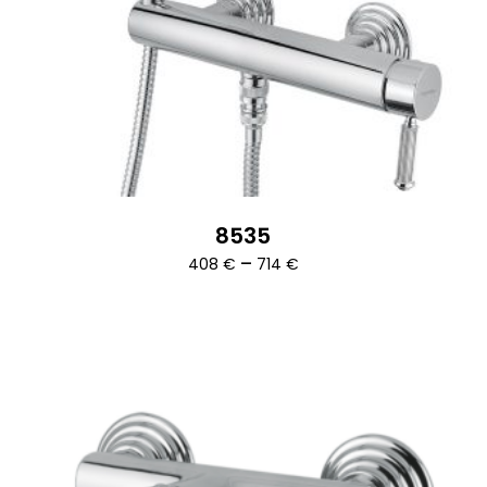
8535
Ártartomány:
–
408
€
714
€
408 €
-
714 €