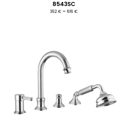
8543SC
Ártartomány:
–
352
€
616
€
352 €
-
616 €