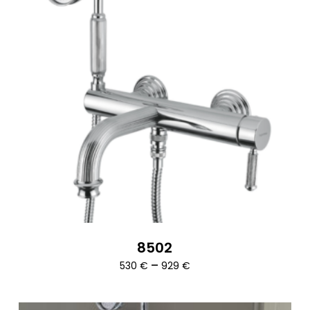
8502
Ártartomány:
–
530
€
929
€
530 €
-
929 €