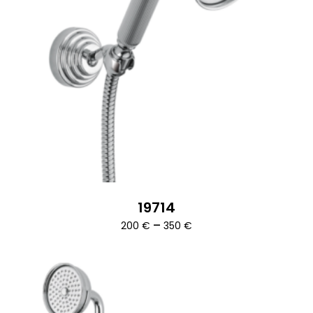
19714
Ártartomány:
–
200
€
350
€
200 €
-
350 €