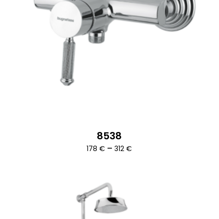
8538
Ártartomány:
–
178
€
312
€
178 €
-
312 €