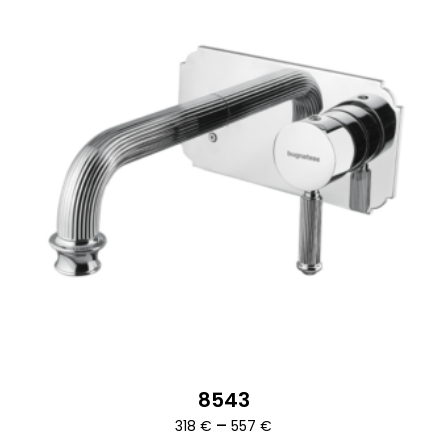
8543
Ártartomány:
–
318
€
557
€
318 €