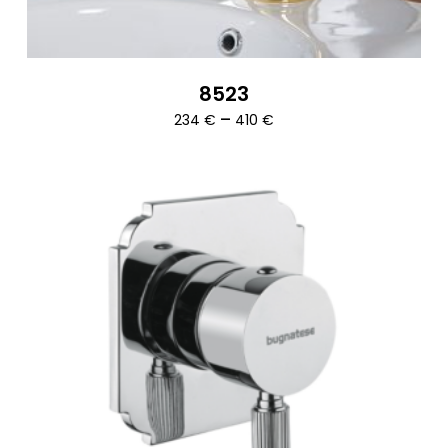
8523
Ártartomány:
–
234
€
410
€
234 €
-
410 €