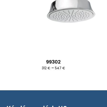
99302
Ártartomány:
–
312
€
547
€
312 €
-
547 €