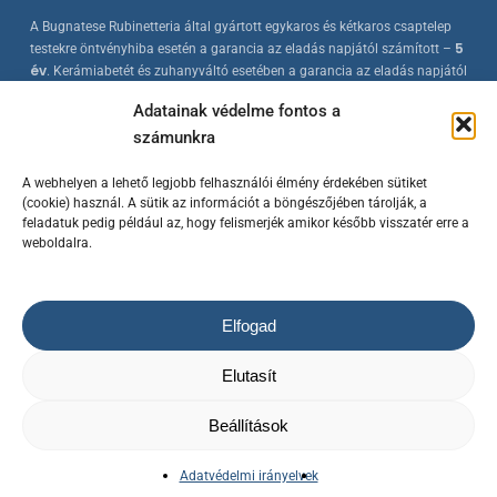
A Bugnatese Rubinetteria által gyártott egykaros és kétkaros csaptelep
5
testekre öntvényhiba esetén a garancia az eladás napjától számított –
év
. Kerámiabetét és zuhanyváltó esetében a garancia az eladás napjától
2 év
számított –
. A Bugnatese termékek az érvényes európai
Adatainak védelme fontos a
szabványokkal összhangban készülnek, folyamatos minőség-ellenőrzés
számunkra
mellett.
A webhelyen a lehető legjobb felhasználói élmény érdekében sütiket
(cookie) használ. A sütik az információt a böngészőjében tárolják, a
feladatuk pedig például az, hogy felismerjék amikor később visszatér erre a
weboldalra.
Elfogad
© 2023 Bugnatese Hungary Kft.
– bugnatese.hu
/ Készítette a
Rowww
Elutasít
Design
/ Minden jog fenntartva!
Az árváltoztatás jogát fenntartjuk! / A termék képek kizárólag
illusztrációk.
Beállítások
Adatvédelmi irányelvek