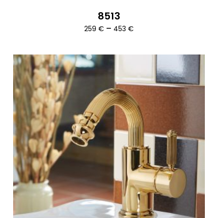
8513
Ártartomány:
–
259
€
453
€
259 €
-
453 €