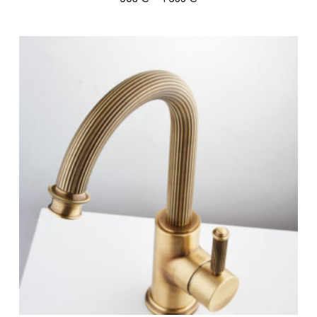
903 €
-
1
655 €