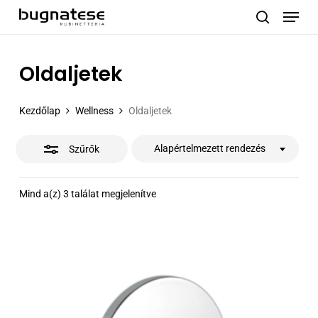
Menu
Skip
to
Close
search
main
Filters
content
Oldaljetek
Kezdőlap
Wellness
Oldaljetek
Alapértelmezett rendezés
Szűrők
Mind a(z) 3 találat megjelenítve