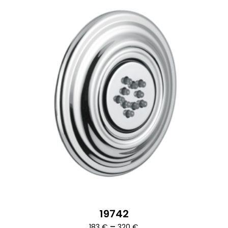
19742
Ártartomány:
–
183
€
320
€