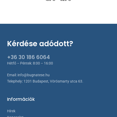
183 €
-
320 €
Kérdése adódott?
+36 30 186 6064
Hétfő – Péntek: 8:00 – 16:00
Email:
info@bugnatese.hu
Telephely
:
1201 Budapest, Vörösmarty utca 63.
Információk
Hírek