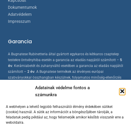
Kapcsolat
Dokumentumok
Adatvédelem
Impresszum
Garancia
A Bugnatese Rubinetteria által gyártott egykaros és kétkaros csaptelep
5
testekre öntvényhiba esetén a garancia az eladás napjától számított –
év
. Kerámiabetét és zuhanyváltó esetében a garancia az eladás napjától
2 év
számított –
. A Bugnatese termékek az érvényes európai
szabványokkal összhangban készülnek, folyamatos minőség-ellenőrzés
mellett.
Adatainak védelme fontos a
számunkra
A webhelyen a lehető legjobb felhasználói élmény érdekében sütiket
(cookie) használ. A sütik az információt a böngészőjében tárolják, a
feladatuk pedig például az, hogy felismerjék amikor később visszatér erre a
weboldalra.