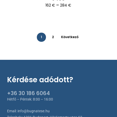
Ártartomány:
–
162
€
284
€
162 €
-
284 €
1
2
Következő
Kérdése adódott?
+36 30 186 6064
Hétfő – Péntek: 8:00 – 16:00
Email:
info@bugnatese.hu