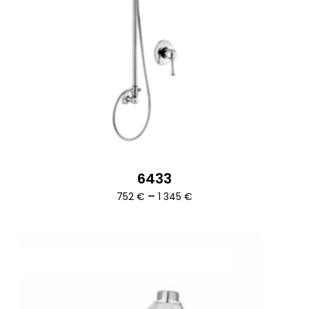
6433
Ártartomány:
–
752
€
1 345
€
752 €
-
1
345 €