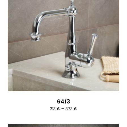
6413
Ártartomány:
–
213
€
373
€
213 €
-
373 €