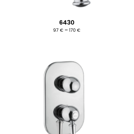
6430
Ártartomány:
–
97
€
170
€
97 €
-
170 €