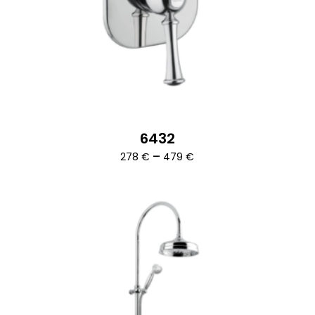
6432
Ártartomány:
–
278
€
479
€
278 €
-
479 €