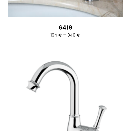
6419
Ártartomány:
–
194
€
340
€
194 €
-
340 €