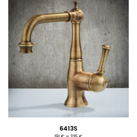
6413S
Ártartomány:
–
191
€
335
€