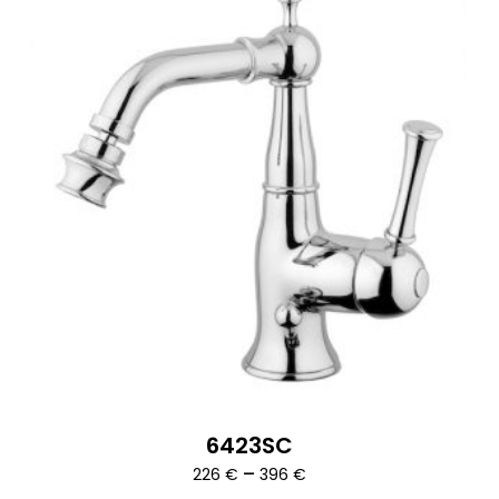
6423SC
Ártartomány:
–
226
€
396
€
226 €