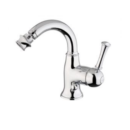
-
396 €