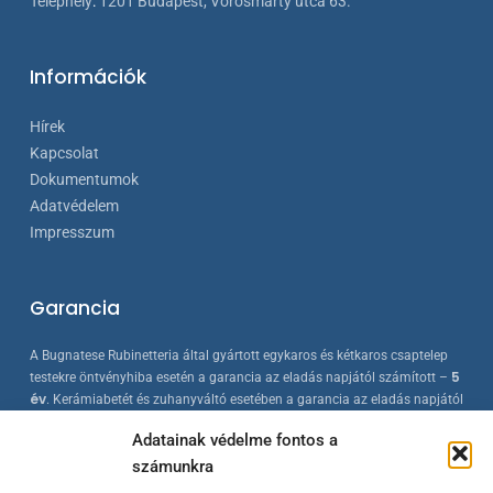
Telephely
:
1201 Budapest, Vörösmarty utca 63.
Információk
Hírek
Kapcsolat
Dokumentumok
Adatvédelem
Impresszum
Garancia
A Bugnatese Rubinetteria által gyártott egykaros és kétkaros csaptelep
5
testekre öntvényhiba esetén a garancia az eladás napjától számított –
év
. Kerámiabetét és zuhanyváltó esetében a garancia az eladás napjától
2 év
számított –
. A Bugnatese termékek az érvényes európai
Adatainak védelme fontos a
szabványokkal összhangban készülnek, folyamatos minőség-ellenőrzés
számunkra
mellett.