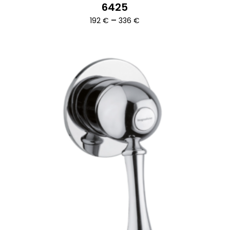
6425
Ártartomány:
–
192
€
336
€
192 €
-
336 €