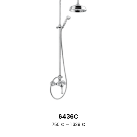
6436C
Ártartomány:
–
750
€
1 339
€
750 €
-