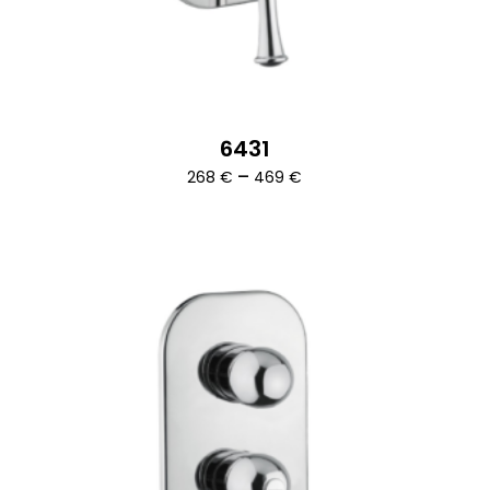
6431
Ártartomány:
–
268
€
469
€
268 €
-
469 €