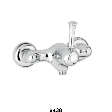
1
339 €
6438