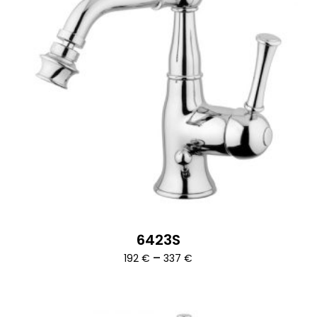
6423S
Ártartomány:
–
192
€
337
€
192 €
-
337 €