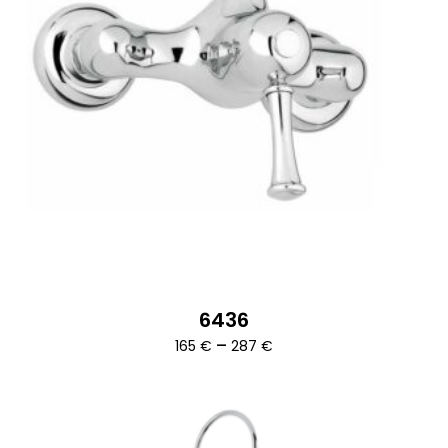
6436
Ártartomány:
–
165
€
287
€
165 €
-
287 €