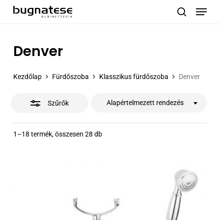
Menu
Skip
to
Close
search
main
Filters
content
Denver
Kezdőlap
Fürdőszoba
Klasszikus fürdőszoba
Denver
Alapértelmezett rendezés
Szűrők
1–18 termék, összesen 28 db