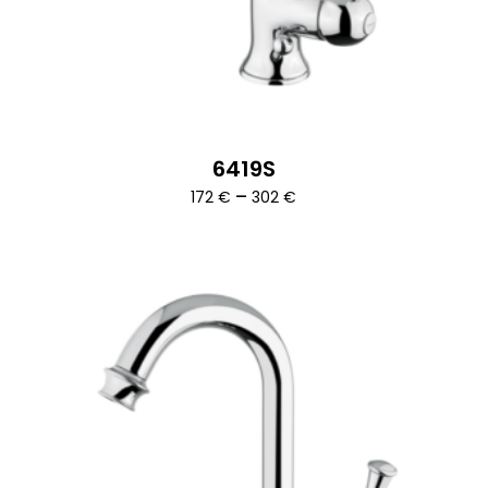
6419S
Ártartomány:
–
172
€
302
€
172 €
-
302 €