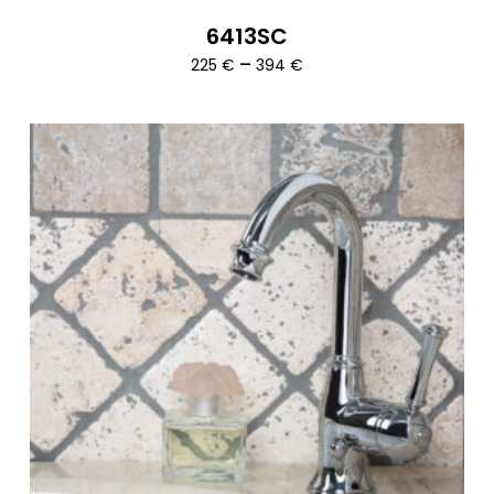
6413SC
Ártartomány:
–
225
€
394
€
225 €
-
394 €