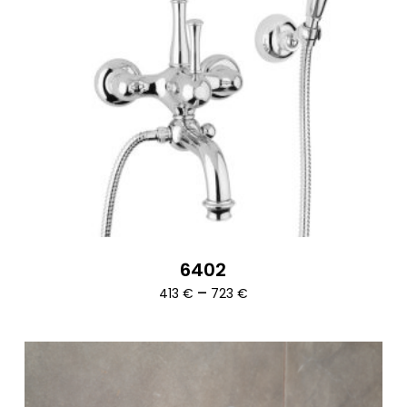
6402
Ártartomány:
–
413
€
723
€
413 €
-
723 €