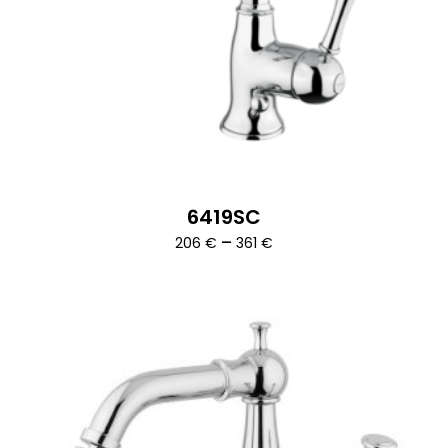
6419SC
Ártartomány:
–
206
€
361
€
206 €
-
361 €