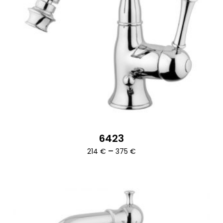
6423
Ártartomány:
–
214
€
375
€
214 €
-
375 €