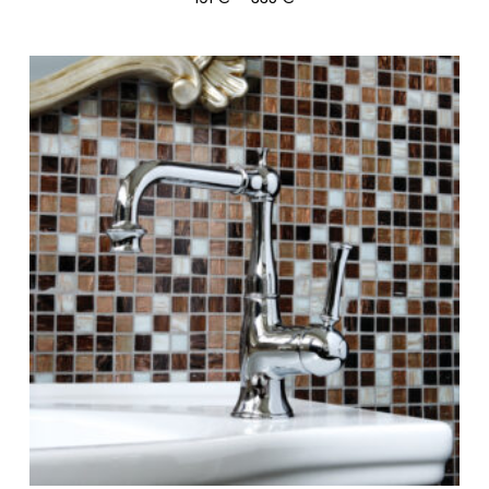
191 €
-
335 €