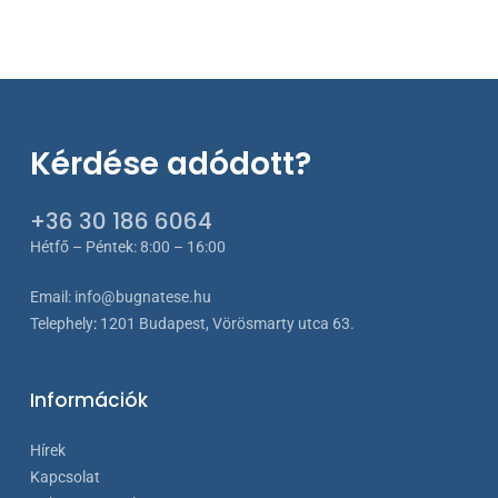
-
257 €
Kérdése adódott?
+36 30 186 6064
Hétfő – Péntek: 8:00 – 16:00
Email:
info@bugnatese.hu
Telephely
:
1201 Budapest, Vörösmarty utca 63.
Információk
Hírek
Kapcsolat