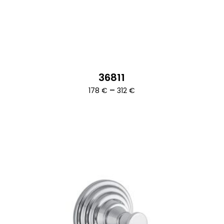
36811
Ártartomány:
–
178
€
312
€
178 €
-
312 €