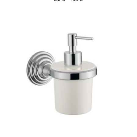
100 €
-
166 €