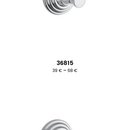
36815
Ártartomány:
–
39
€
68
€
39 €
-
68 €