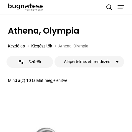
Menu
Skip
to
Close
search
main
Filters
content
Athena, Olympia
Kezdőlap
Kiegészítők
Athena, Olympia
Alapértelmezett rendezés
Szűrők
Mind a(z) 10 találat megjelenítve