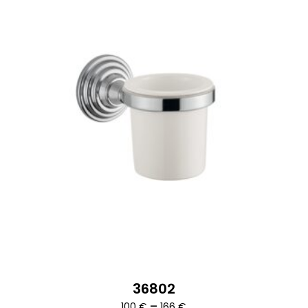
36802
Ártartomány:
–
100
€
166
€