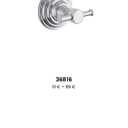
36816
Ártartomány:
–
51
€
89
€
51 €
-
89 €