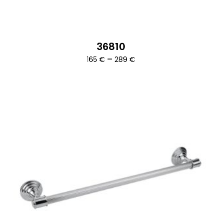
36810
Ártartomány:
–
165
€
289
€
165 €
-
289 €