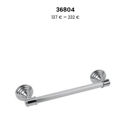
36804
Ártartomány:
–
137
€
232
€
137 €
-
232 €