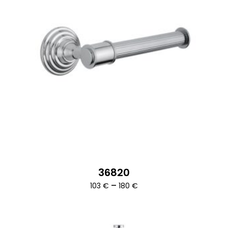
36820
Ártartomány:
–
103
€
180
€
103 €
-
180 €