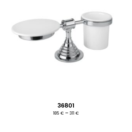
36801
Ártartomány:
–
185
€
311
€
185 €
-
311 €