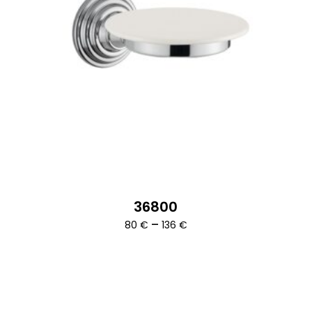
36800
Ártartomány:
–
80
€
136
€
80 €
-
136 €