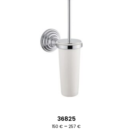
36825
Ártartomány:
–
150
€
257
€
150 €