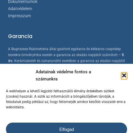
Dokumentumok
Adatvédelem
Impresszum
Garancia
A Bugnatese Rubinetteria által gyártott egykaros és kétkaros csaptelep
5
testekre öntvényhiba esetén a garancia az eladás napjától számított –
év
. Kerámiabetét és zuhanyváltó esetében a garancia az eladás napjától
2 év
számított –
. A Bugnatese termékek az érvényes európai
Adatainak védelme fontos a
szabványokkal összhangban készülnek, folyamatos minőség-ellenőrzés
számunkra
mellett.
A webhelyen a lehető legjobb felhasználói élmény érdekében sütiket
(cookie) használ. A sütik az információt a böngészőjében tárolják, a
feladatuk pedig például az, hogy felismerjék amikor később visszatér erre a
weboldalra.
Elfogad