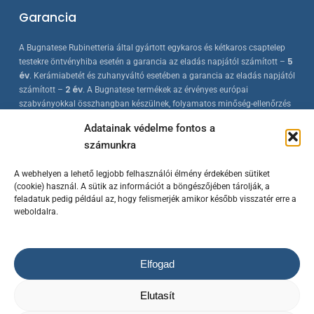
Garancia
A Bugnatese Rubinetteria által gyártott egykaros és kétkaros csaptelep
5
testekre öntvényhiba esetén a garancia az eladás napjától számított –
év
. Kerámiabetét és zuhanyváltó esetében a garancia az eladás napjától
2 év
számított –
. A Bugnatese termékek az érvényes európai
szabványokkal összhangban készülnek, folyamatos minőség-ellenőrzés
mellett.
Adatainak védelme fontos a
számunkra
A webhelyen a lehető legjobb felhasználói élmény érdekében sütiket
(cookie) használ. A sütik az információt a böngészőjében tárolják, a
feladatuk pedig például az, hogy felismerjék amikor később visszatér erre a
weboldalra.
© 2023 Bugnatese Hungary Kft.
– bugnatese.hu
/ Készítette a
Rowww
Elfogad
Design
/ Minden jog fenntartva!
Az árváltoztatás jogát fenntartjuk! / A termék képek kizárólag
Elutasít
illusztrációk.