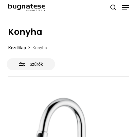
Menu
Skip
to
Close
search
main
Filters
content
Konyha
Kezdőlap
Konyha
Szűrők