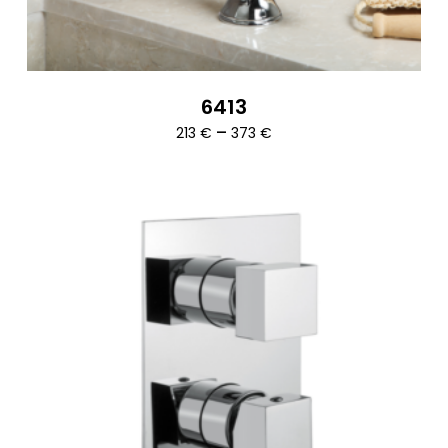
6413
Ártartomány:
–
213
€
373
€
213 €
-
373 €