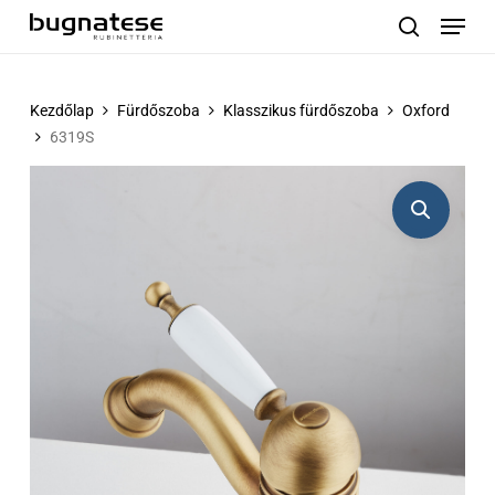
Menu
Skip
to
search
main
content
Kezdőlap
Fürdőszoba
Klasszikus fürdőszoba
Oxford
6319S