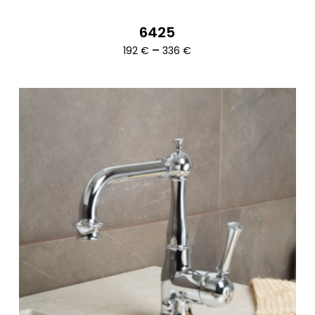
6425
Ártartomány:
–
192
€
336
€
192 €
-
336 €