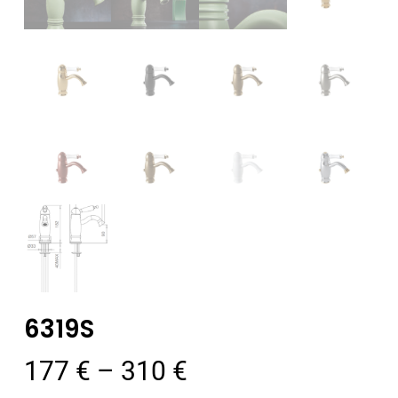
6319S
Ártartomány:
177
€
–
310
€
177 €