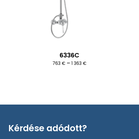
6336C
Ártartomány:
–
763
€
1 363
€
763 €
-
1
363 €
Kérdése adódott?