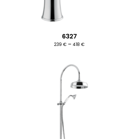
6327
Ártartomány:
–
239
€
418
€
239 €
-
418 €