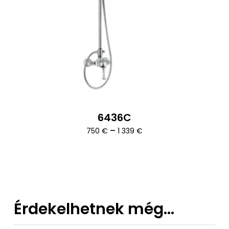
6436C
Ártartomány:
–
750
€
1 339
€
750 €
-
1
339 €
Érdekelhetnek még…