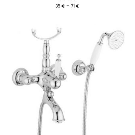
Ártartomány:
–
35
€
71
€
35 €
-
71 €