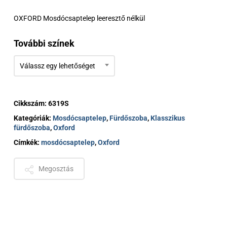
-
OXFORD Mosdócsaptelep leeresztő nélkül
310 €
További színek
Válassz egy lehetőséget
Cikkszám:
6319S
Kategóriák:
Mosdócsaptelep
,
Fürdőszoba
,
Klasszikus
fürdőszoba
,
Oxford
Címkék:
mosdócsaptelep
,
Oxford
Megosztás