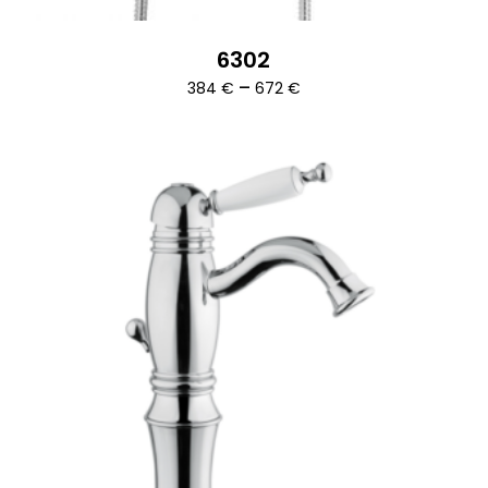
6302
Ártartomány:
–
384
€
672
€
384 €
-
672 €