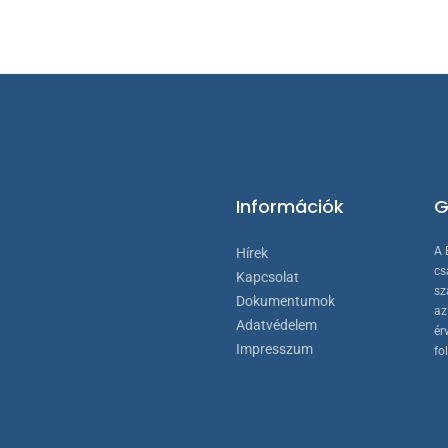
-
256 €
ok
dalon
atók
Információk
G
A 
Hírek
cs
Kapcsolat
sz
Dokumentumok
az
Adatvédelem
ér
Impresszum
fo