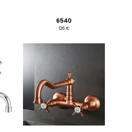
6540
126
€
Ennek
a
terméknek
több