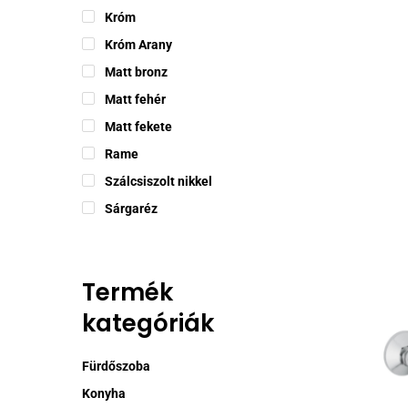
Króm
Króm Arany
Matt bronz
Ennek
Matt fehér
a
termékne
Matt fekete
több
Rame
variációj
Szálcsiszolt nikkel
van.
Sárgaréz
A
változat
a
termékol
Termék
választh
kategóriák
ki
Fürdőszoba
Konyha