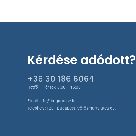
A
változat
a
termékol
választh
ki
Kérdése adódott?
+36 30 186 6064
Hétfő – Péntek: 8:00 – 16:00
Email:
info@bugnatese.hu
Telephely
:
1201 Budapest, Vörösmarty utca 63.