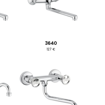
Sarokszelepek
Kád le és túlfolyók
3640
127
€