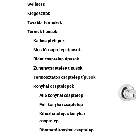
Wellness
Kiegészítők
További termékek
Termék típusok
Kádcsaptelepek
Mosdócsaptelep típusok
Bidet csaptelep típusok
Zuhanycsaptelep típusok
Termosztátos csaptelep típusok
Konyhai csaptelepek
Álló konyhai csaptelep
Fali konyhai csaptelep
Kihúzhatófejes konyhai
csaptelep
Ennek
Dönthető konyhai csaptelep
a