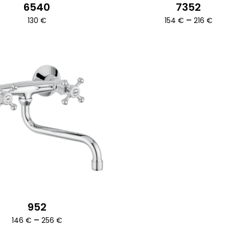
6540
7352
variációja
Árt
–
130
€
154
€
216
€
van.
154
A
-
216
változatok
a
termékoldalon
választhatók
ki
k
952
a
Ártartomány:
–
146
€
256
€
146 €