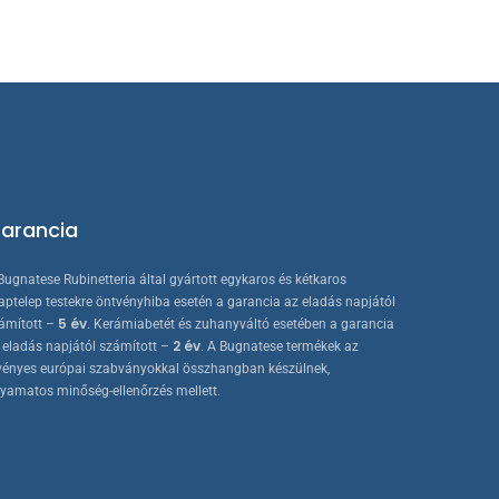
arancia
Bugnatese Rubinetteria által gyártott egykaros és kétkaros
aptelep testekre öntvényhiba esetén a garancia az eladás napjától
5 év
ámított –
. Kerámiabetét és zuhanyváltó esetében a garancia
2 év
 eladás napjától számított –
. A Bugnatese termékek az
vényes európai szabványokkal összhangban készülnek,
lyamatos minőség-ellenőrzés mellett.