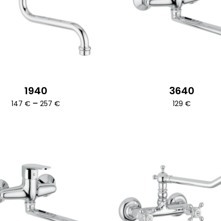
Csempeszelep
k
1940
3640
a
Ártartomány:
–
147
€
257
€
129
€
147 €
-
257 €
ok
dalon
atók