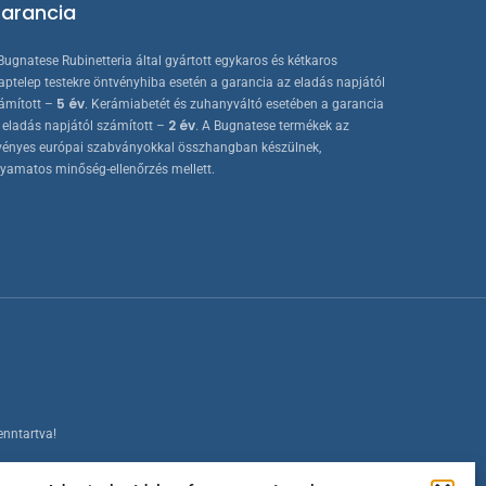
arancia
Bugnatese Rubinetteria által gyártott egykaros és kétkaros
aptelep testekre öntvényhiba esetén a garancia az eladás napjától
5 év
ámított –
. Kerámiabetét és zuhanyváltó esetében a garancia
2 év
 eladás napjától számított –
. A Bugnatese termékek az
vényes európai szabványokkal összhangban készülnek,
lyamatos minőség-ellenőrzés mellett.
enntartva!