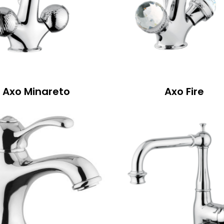
Csempeszelep
Axo Minareto
Axo Fire