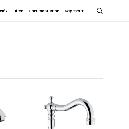
search
ciák
Hírek
Dokumentumok
Kapcsolat
Tess
Tetris
Orion
Álló konyhai
Fordító könyökök
Xara
Athena, Olympia
ztátos
csaptelep
Dugók
saptelep
Klasszikus
Fali konyhai
Radiátorok
ztátos
csaptelep
telep
Zuhanyváltók
Kihúzhatófejes
konyhai csaptelep
Kádbeömlők
Dönthető konyhai
Csaptelep állványok
csaptelep
Kifolyószárak
Szifonok
Mosdó leeresztők
Bidészettek