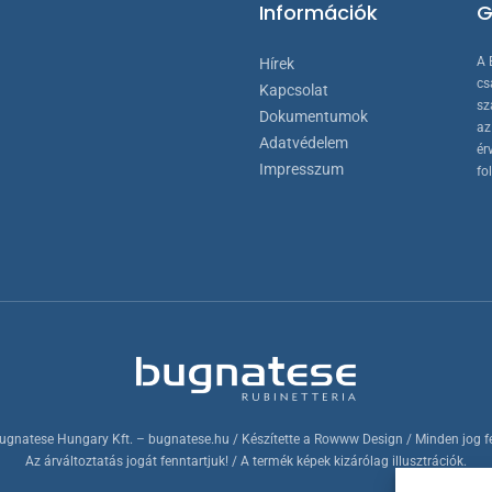
Információk
G
A 
Hírek
cs
Kapcsolat
sz
Dokumentumok
az
Adatvédelem
ér
Impresszum
fo
ugnatese Hungary Kft.
– bugnatese.hu
/ Készítette a
Rowww Design
/ Minden jog f
Az árváltoztatás jogát fenntartjuk! / A termék képek kizárólag illusztrációk.