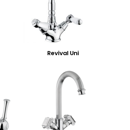
Sarokszelepek
Kád le és túlfolyók
Revival Uni