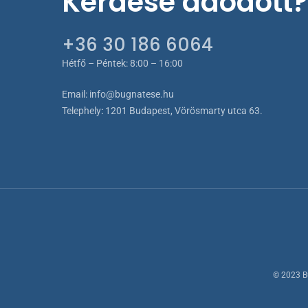
Kérdése adódott?
+36 30 186 6064
Hétfő – Péntek: 8:00 – 16:00
Email:
info@bugnatese.hu
Telephely
:
1201 Budapest, Vörösmarty utca 63.
© 2023 B