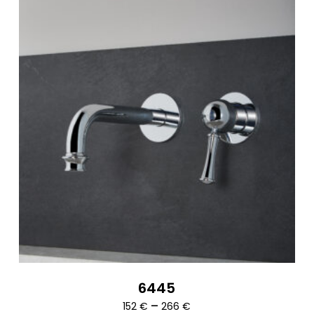
6445
Ártartomány:
–
152
€
266
€