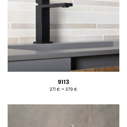
9113
Ártartomány:
–
271
€
379
€
271 €
-
379 €