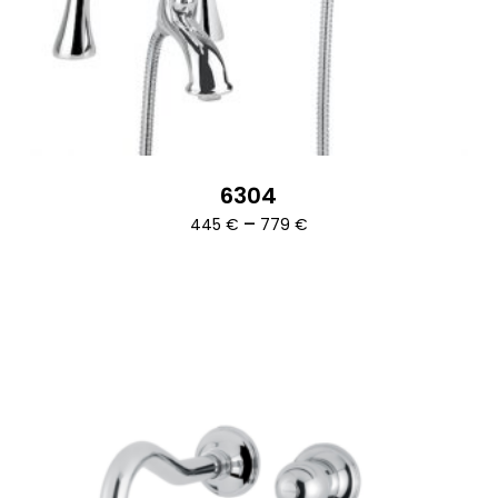
6304
Ártartomány:
–
445
€
779
€
445 €
-
779 €