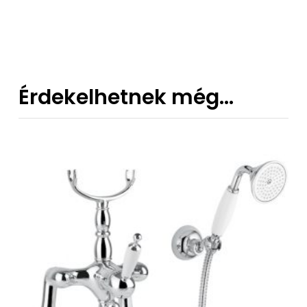
152 €
-
266 €
Érdekelhetnek még…