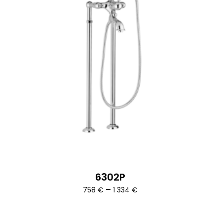
6302P
Ártartomány:
–
758
€
1 334
€
758 €
-
1
334 €