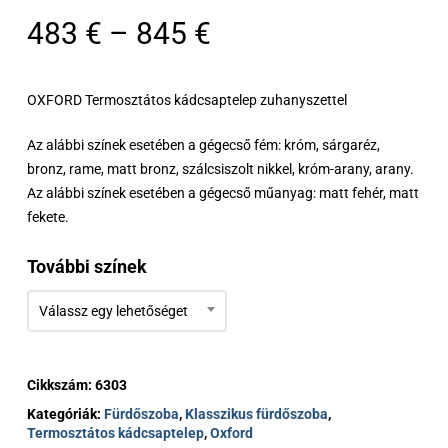
Ártartomány:
483
€
–
845
€
483 €
-
OXFORD Termosztátos kádcsaptelep zuhanyszettel
845 €
Az alábbi színek esetében a gégecső fém: króm, sárgaréz,
bronz, rame, matt bronz, szálcsiszolt nikkel, króm-arany, arany.
Az alábbi színek esetében a gégecső műanyag: matt fehér, matt
fekete.
További színek
Válassz egy lehetőséget
Cikkszám:
6303
Kategóriák:
Fürdőszoba
,
Klasszikus fürdőszoba
,
Termosztátos kádcsaptelep
,
Oxford