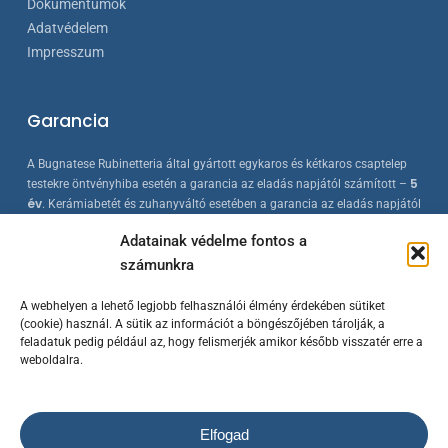
Dokumentumok
Adatvédelem
Impresszum
Garancia
A Bugnatese Rubinetteria által gyártott egykaros és kétkaros csaptelep
5
testekre öntvényhiba esetén a garancia az eladás napjától számított –
év
. Kerámiabetét és zuhanyváltó esetében a garancia az eladás napjától
2 év
számított –
. A Bugnatese termékek az érvényes európai
Adatainak védelme fontos a
szabványokkal összhangban készülnek, folyamatos minőség-ellenőrzés
számunkra
mellett.
A webhelyen a lehető legjobb felhasználói élmény érdekében sütiket
(cookie) használ. A sütik az információt a böngészőjében tárolják, a
feladatuk pedig például az, hogy felismerjék amikor később visszatér erre a
weboldalra.
Elfogad