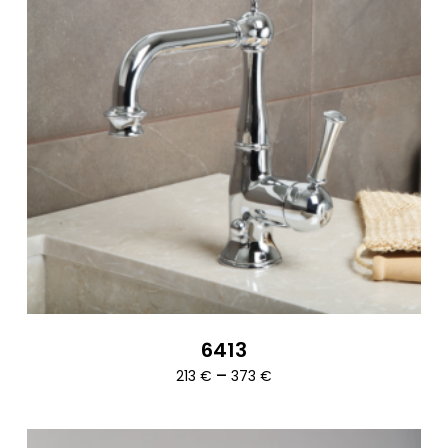
6413
Ártartomány:
–
213
€
373
€
213 €
-
373 €