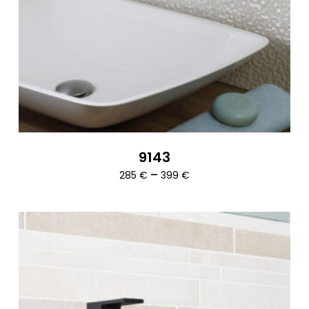
9143
Ártartomány:
–
285
€
399
€
285 €
-
399 €