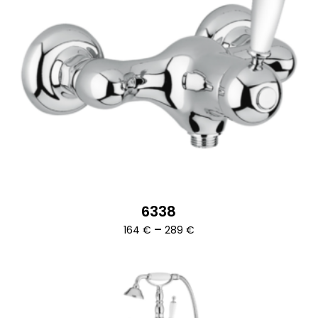
6338
Ártartomány:
–
164
€
289
€
164 €
-
289 €