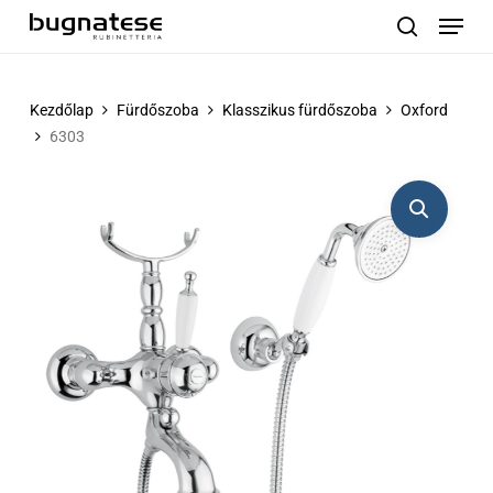
Menu
Skip
to
search
main
content
Kezdőlap
Fürdőszoba
Klasszikus fürdőszoba
Oxford
6303