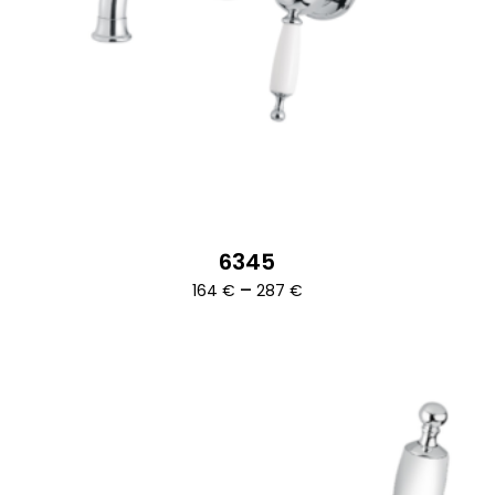
6345
Ártartomány:
–
164
€
287
€
164 €
-
287 €