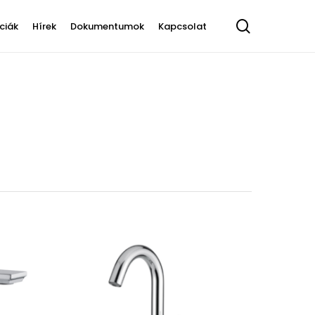
search
ciák
Hírek
Dokumentumok
Kapcsolat
Tess
Tetris
Orion
Álló konyhai
Fordító könyökök
Xara
Athena, Olympia
ztátos
csaptelep
Dugók
saptelep
Klasszikus
Fali konyhai
Radiátorok
ztátos
csaptelep
telep
Zuhanyváltók
Kihúzhatófejes
konyhai csaptelep
Kádbeömlők
Dönthető konyhai
Csaptelep állványok
csaptelep
Kifolyószárak
Szifonok
Mosdó leeresztők
Bidészettek