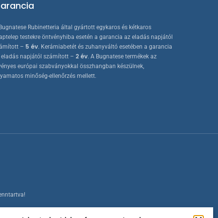
arancia
Bugnatese Rubinetteria által gyártott egykaros és kétkaros
aptelep testekre öntvényhiba esetén a garancia az eladás napjától
5 év
ámított –
. Kerámiabetét és zuhanyváltó esetében a garancia
2 év
 eladás napjától számított –
. A Bugnatese termékek az
vényes európai szabványokkal összhangban készülnek,
lyamatos minőség-ellenőrzés mellett.
enntartva!