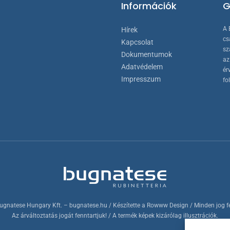
Információk
G
A 
Hírek
cs
Kapcsolat
sz
Dokumentumok
az
Adatvédelem
ér
Impresszum
fo
ugnatese Hungary Kft.
– bugnatese.hu
/ Készítette a
Rowww Design
/ Minden jog f
Az árváltoztatás jogát fenntartjuk! / A termék képek kizárólag illusztrációk.