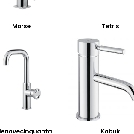
Morse
Tetris
llenovecinquanta
Kobuk