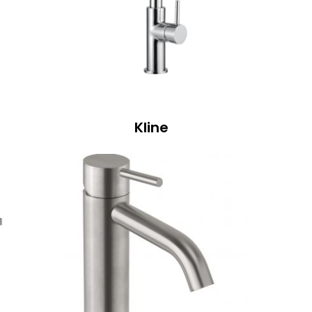
Sarokszelepek
Kád le és túlfolyók
Kline