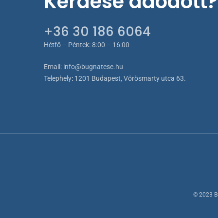
Kérdése adódott?
+36 30 186 6064
Hétfő – Péntek: 8:00 – 16:00
Email:
info@bugnatese.hu
Telephely
:
1201 Budapest, Vörösmarty utca 63.
© 2023 B