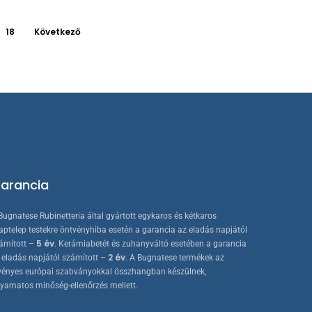
termékoldalon
18
Következő
választhatók
ki
arancia
Bugnatese Rubinetteria által gyártott egykaros és kétkaros
aptelep testekre öntvényhiba esetén a garancia az eladás napjától
5 év
ámított –
. Kerámiabetét és zuhanyváltó esetében a garancia
2 év
 eladás napjától számított –
. A Bugnatese termékek az
vényes európai szabványokkal összhangban készülnek,
lyamatos minőség-ellenőrzés mellett.