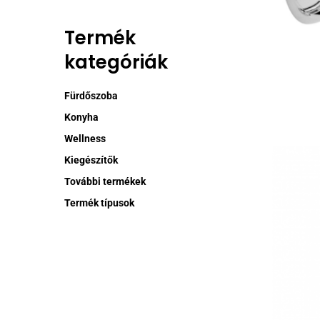
Ennek
Termék
a
kategóriák
termékne
több
variációj
Fürdőszoba
van.
Konyha
A
Wellness
változat
Kiegészítők
a
termékol
További termékek
választh
Termék típusok
ki
Ennek
a