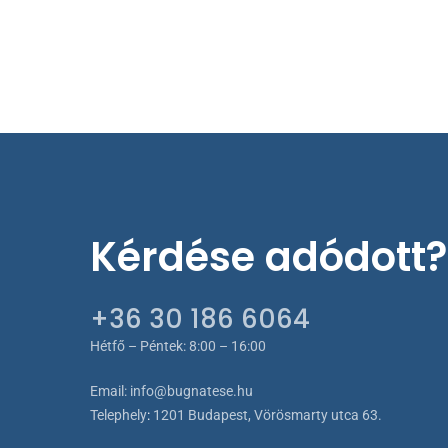
termékol
választh
ki
Kérdése adódott?
+36 30 186 6064
Hétfő – Péntek: 8:00 – 16:00
Email:
info@bugnatese.hu
Telephely
:
1201 Budapest, Vörösmarty utca 63.