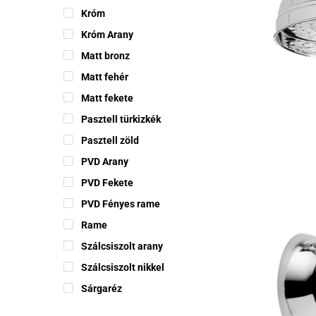
Króm
Króm Arany
Matt bronz
Ennek
Matt fehér
a
termékne
Matt fekete
több
Pasztell türkizkék
variációj
Pasztell zöld
van.
PVD Arany
A
változat
PVD Fekete
a
PVD Fényes rame
termékol
Rame
választh
Szálcsiszolt arany
ki
Szálcsiszolt nikkel
Sárgaréz