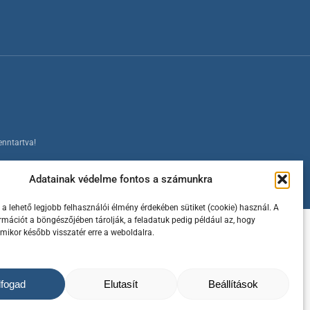
enntartva!
Adatainak védelme fontos a számunkra
a lehető legjobb felhasználói élmény érdekében sütiket (cookie) használ. A
ormációt a böngészőjében tárolják, a feladatuk pedig például az, hogy
amikor később visszatér erre a weboldalra.
lfogad
Elutasít
Beállítások