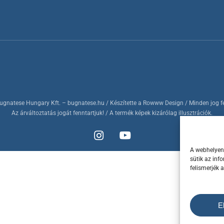
ugnatese Hungary Kft.
– bugnatese.hu
/ Készítette a
Rowww Design
/ Minden jog f
Az árváltoztatás jogát fenntartjuk! / A termék képek kizárólag illusztrációk.
A webhelyen 
sütik az inf
felismerjék 
E