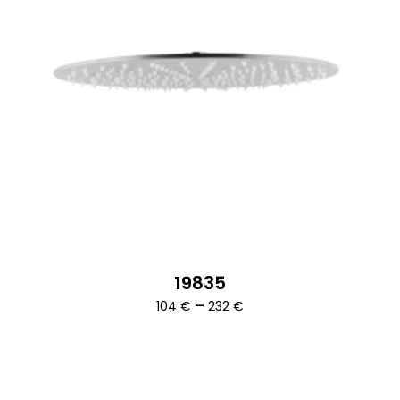
19835
Ártartomány:
–
104
€
232
€
104 €
-
232 €