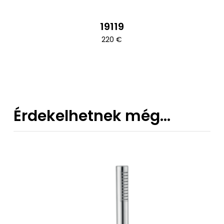
19119
220
€
Érdekelhetnek még…