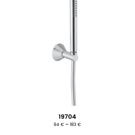
19704
Ártartomány:
–
94
€
183
€
94 €
-