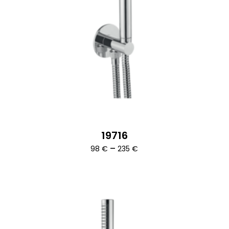
19716
Ártartomány:
–
98
€
235
€
98 €
-
235 €