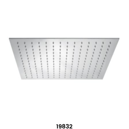
333 €
19832