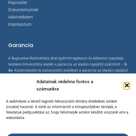
Kapcsolat
Dokumentumok
Adatvédelem
Impresszum
Garancia
A Bugnatese Rubinetteria által gyártott egykaros és kétkaros csaptelep
5
testekre öntvényhiba esetén a garancia az eladás napjától számított –
év
. Kerámiabetét és zuhanyváltó esetében a garancia az eladás napjától
2 év
számított –
. A Bugnatese termékek az érvényes európai
Adatainak védelme fontos a
szabványokkal összhangban készülnek, folyamatos minőség-ellenőrzés
számunkra
mellett.
A webhelyen a lehető legjobb felhasználói élmény érdekében sütiket
(cookie) használ. A sütik az információt a böngészőjében tárolják, a
feladatuk pedig például az, hogy felismerjék amikor később visszatér erre a
weboldalra.