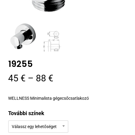
19255
Ártartomány:
45
€
–
88
€
45 €
-
WELLNESS Minimalista gégecsőcsatlakozó
88 €
További színek
Válassz egy lehetőséget