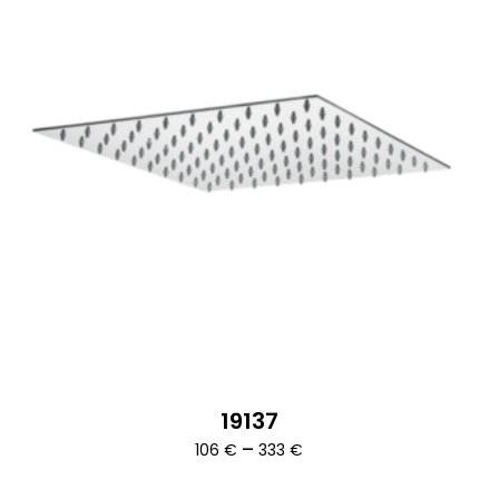
19137
Ártartomány:
–
106
€
333
€
106 €
-