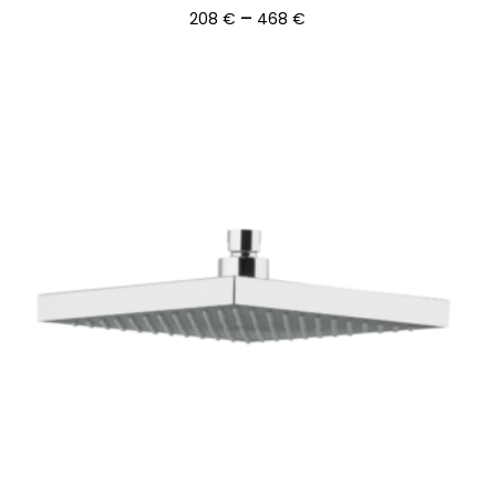
Ártartomány:
–
208
€
468
€
208 €
-
468 €