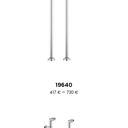
19640
Ártartomány:
–
417
€
730
€
417 €
-
730 €