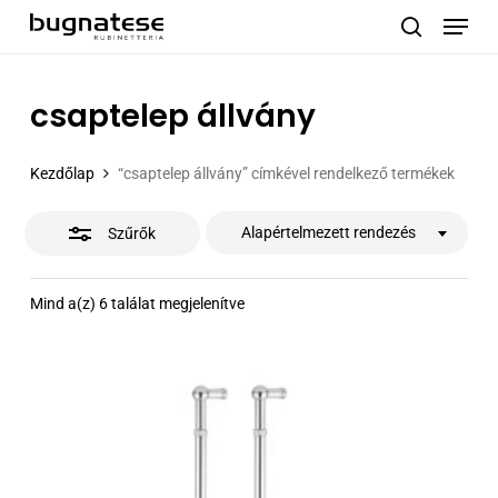
Menu
Skip
to
Close
search
main
Filters
content
csaptelep állvány
Kezdőlap
“csaptelep állvány” címkével rendelkező termékek
Alapértelmezett rendezés
Szűrők
Mind a(z) 6 találat megjelenítve