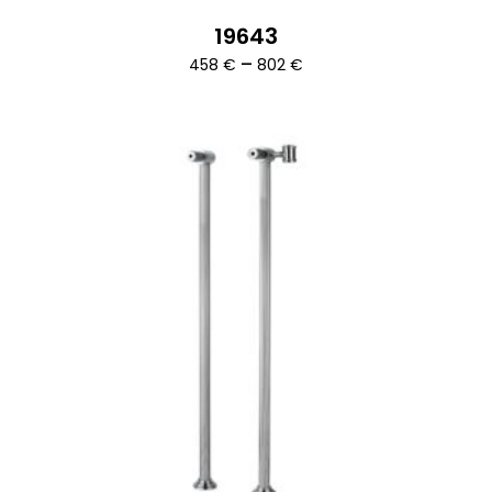
19643
Ártartomány:
–
458
€
802
€
458 €
-
802 €