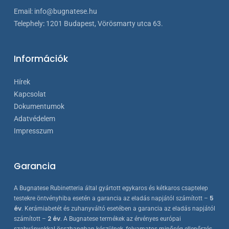
Email:
info@bugnatese.hu
Telephely
:
1201 Budapest, Vörösmarty utca 63.
Információk
Hírek
Kapcsolat
Dokumentumok
Adatvédelem
Impresszum
Garancia
A Bugnatese Rubinetteria által gyártott egykaros és kétkaros csaptelep
5
testekre öntvényhiba esetén a garancia az eladás napjától számított –
év
. Kerámiabetét és zuhanyváltó esetében a garancia az eladás napjától
2 év
számított –
. A Bugnatese termékek az érvényes európai