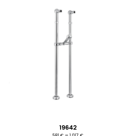
19642
Ártartomány:
–
581
€
1 017
€