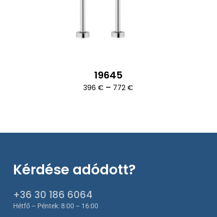
19645
Ártartomány:
–
396
€
772
€
396 €
-
772 €
Kérdése adódott?
+36 30 186 6064
Hétfő – Péntek: 8:00 – 16:00