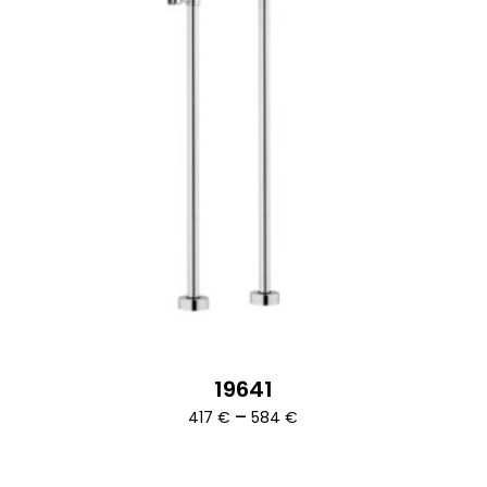
19641
Ártartomány:
–
417
€
584
€
417 €
-
584 €