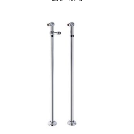
581 €
-
1
017 €