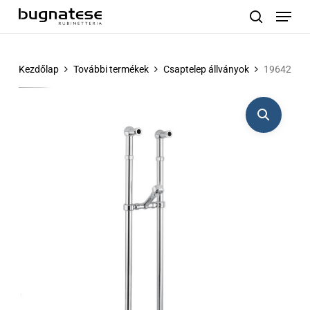
Menu
Skip
to
search
main
content
Kezdőlap
További termékek
Csaptelep állványok
19642