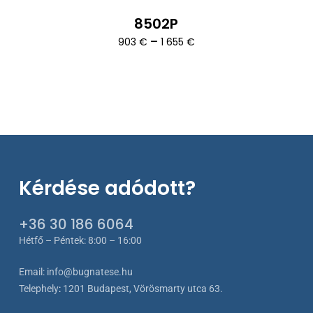
8502P
Ártartomány:
–
903
€
1 655
€
903 €
-
1
655 €
Kérdése adódott?
+36 30 186 6064
Hétfő – Péntek: 8:00 – 16:00
Email:
info@bugnatese.hu
Telephely
:
1201 Budapest, Vörösmarty utca 63.