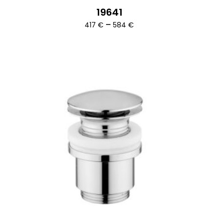
19641
Ártartomány:
–
417
€
584
€
417 €
-
584 €