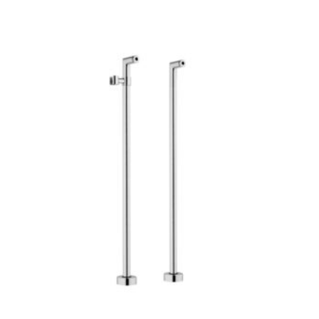
52 €
-
95 €