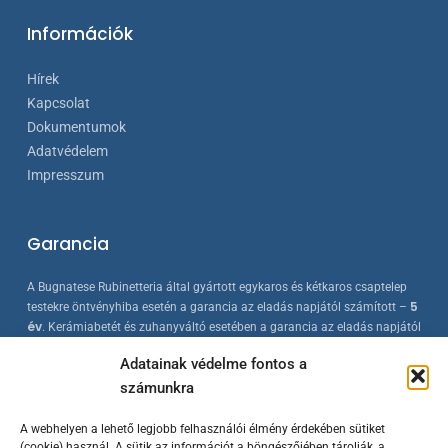
Információk
Hírek
Kapcsolat
Dokumentumok
Adatvédelem
Impresszum
Garancia
A Bugnatese Rubinetteria által gyártott egykaros és kétkaros csaptelep
5
testekre öntvényhiba esetén a garancia az eladás napjától számított –
év
. Kerámiabetét és zuhanyváltó esetében a garancia az eladás napjától
2 év
számított –
. A Bugnatese termékek az érvényes európai
Adatainak védelme fontos a
szabványokkal összhangban készülnek, folyamatos minőség-ellenőrzés
számunkra
mellett.
A webhelyen a lehető legjobb felhasználói élmény érdekében sütiket
(cookie) használ. A sütik az információt a böngészőjében tárolják, a