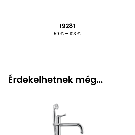
19281
Ártartomány:
–
59
€
103
€
59 €
-
103 €
Érdekelhetnek még…