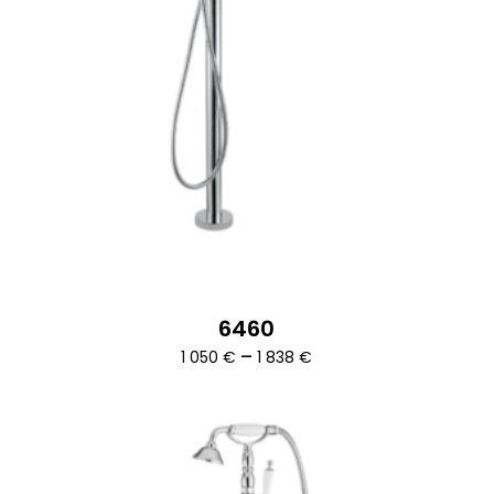
6460
Ártartomány:
–
1 050
€
1 838
€
1
050 €
-
1
838 €