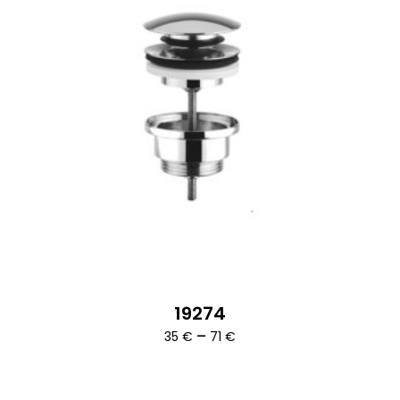
19274
Ártartomány:
–
35
€
71
€
35 €
-
71 €