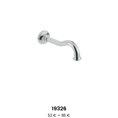
19326
Ártartomány:
–
52
€
95
€