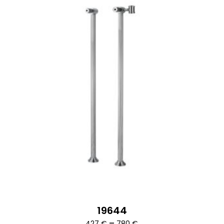
334 €
19644
Ártartomány:
–
427
€
780
€