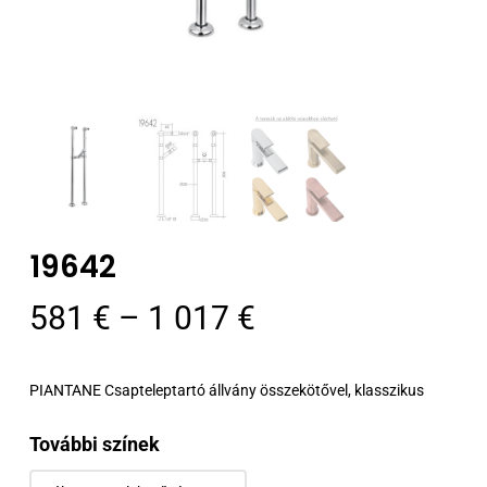
19642
Ártartomány:
581
€
–
1 017
€
581 €
-
PIANTANE Csapteleptartó állvány összekötővel, klasszikus
1
017 €
További színek