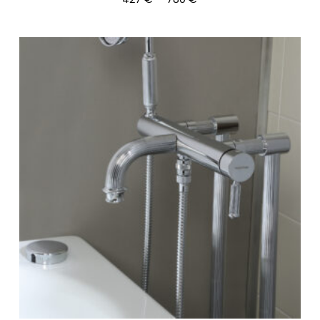
427 €
-
780 €