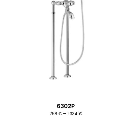
6302P
Ártartomány:
–
758
€
1 334
€
758 €
-
1