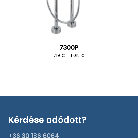
7300P
Ártartomány:
–
719
€
1 015
€
719 €
-
1
015 €
Kérdése adódott?
+36 30 186 6064