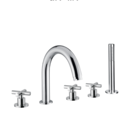
239 €
-
335 €