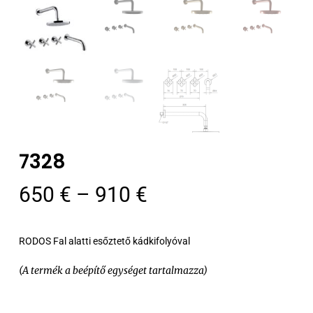
7328
Ártartomány:
650
€
–
910
€
650 €
-
RODOS Fal alatti esőztető kádkifolyóval
910 €
(A termék a beépítő egységet tartalmazza)