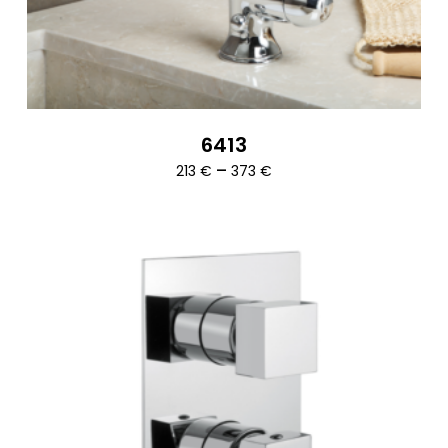
6413
Ártartomány:
–
213
€
373
€
213 €
-
373 €