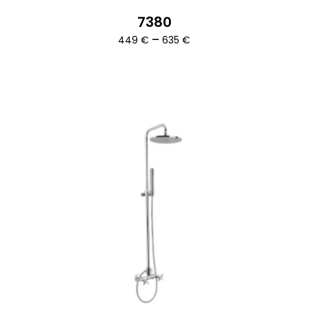
7380
Ártartomány:
–
449
€
635
€
449 €
-
635 €