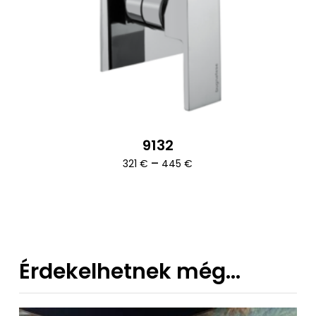
9132
Ártartomány:
–
321
€
445
€
321 €
-
445 €
Érdekelhetnek még…