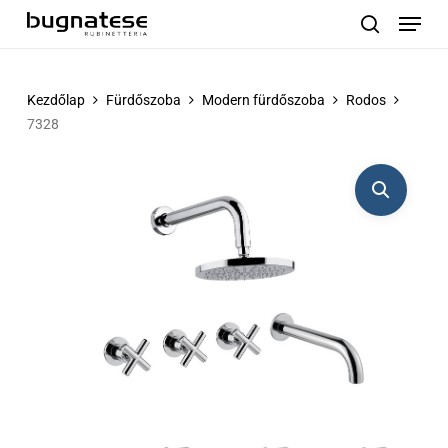
Menu
Skip
to
search
main
content
Kezdőlap
Fürdőszoba
Modern fürdőszoba
Rodos
7328