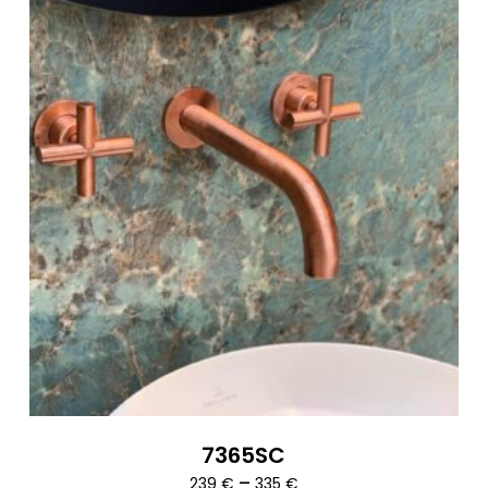
7365SC
Ártartomány:
–
239
€
335
€