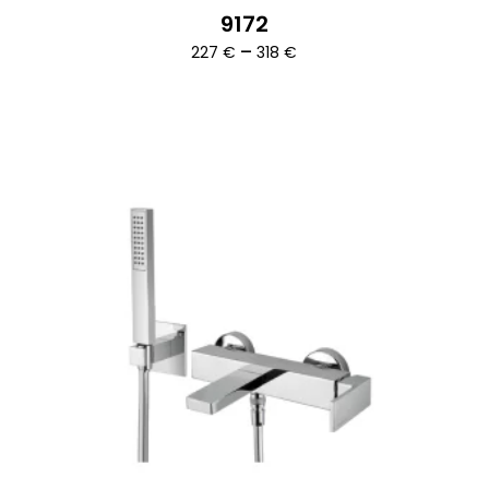
9172
Ártartomány:
–
227
€
318
€
227 €
-
318 €