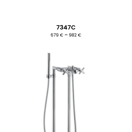
7347C
Ártartomány:
–
679
€
982
€
679 €
-
982 €