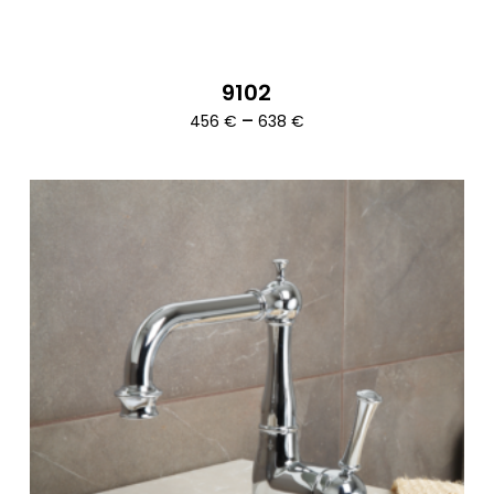
9102
Ártartomány:
–
456
€
638
€
456 €
-
638 €