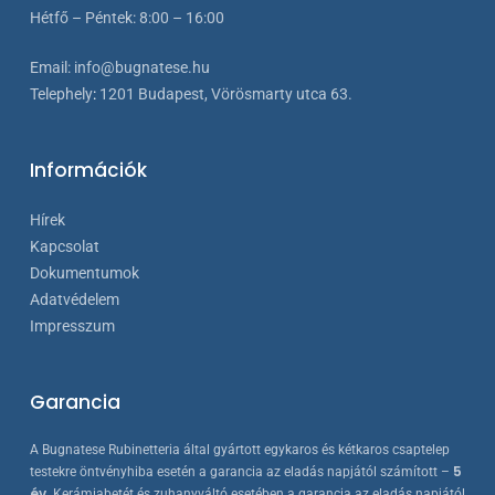
Hétfő – Péntek: 8:00 – 16:00
Email:
info@bugnatese.hu
Telephely
:
1201 Budapest, Vörösmarty utca 63.
Információk
Hírek
Kapcsolat
Dokumentumok
Adatvédelem
Impresszum
Garancia
A Bugnatese Rubinetteria által gyártott egykaros és kétkaros csaptelep
5
testekre öntvényhiba esetén a garancia az eladás napjától számított –
év
. Kerámiabetét és zuhanyváltó esetében a garancia az eladás napjától