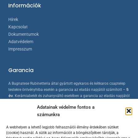
Információk
Hírek
Kapcsolat
Dokumentumok
Adatvédelem
Impresszum
Garancia
A Bugnatese Rubinetteria által gyártott egykaros és kétkaros csaptelep
5
testekre öntvényhiba esetén a garancia az eladás napjától számított –
év
. Kerámiabetét és zuhanyváltó esetében a garancia az eladás napjától
2 év
számított –
. A Bugnatese termékek az érvényes európai
Adatainak védelme fontos a
szabványokkal összhangban készülnek, folyamatos minőség-ellenőrzés
számunkra
mellett.
A webhelyen a lehető legjobb felhasználói élmény érdekében sütiket
(cookie) használ. A sütik az információt a böngészőjében tárolják, a