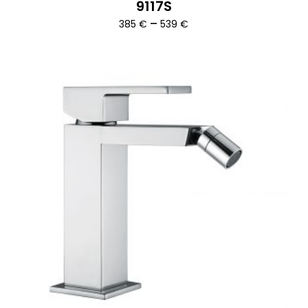
9117S
Ártartomány:
–
385
€
539
€
385 €
-
539 €