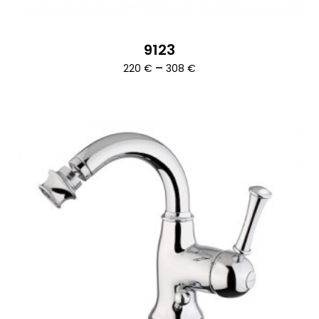
9123
Ártartomány:
–
220
€
308
€
220 €
-
308 €