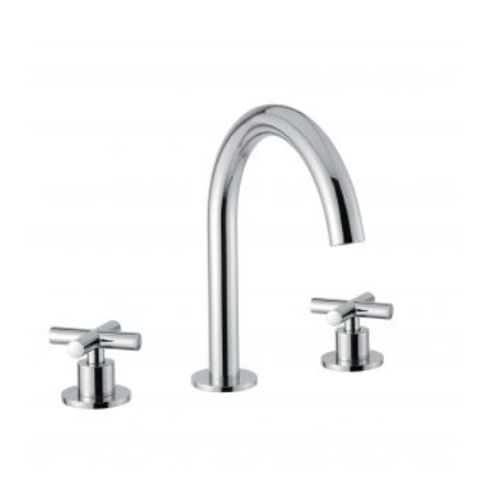
-
287 €