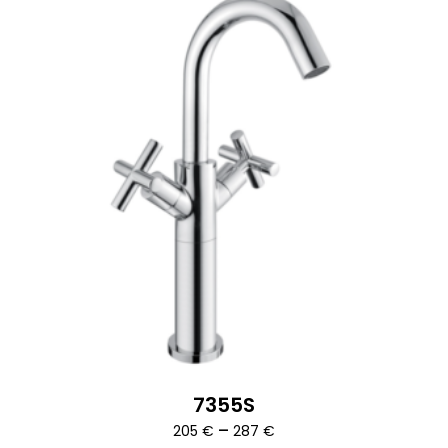
7355S
Ártartomány:
–
205
€
287
€
205 €