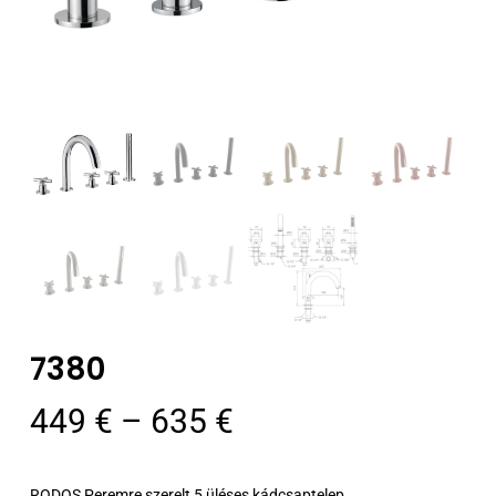
7380
Ártartomány:
449
€
–
635
€
449 €
-
RODOS Peremre szerelt 5 üléses kádcsaptelep