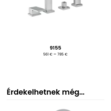
9155
Ártartomány:
–
561
€
785
€
561 €
-
785 €
Érdekelhetnek még…