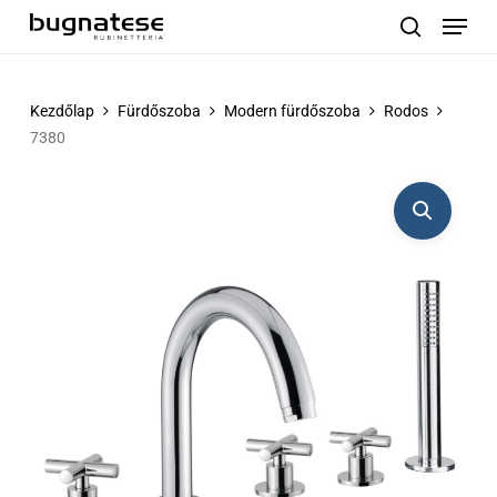
Menu
Skip
to
search
main
content
Kezdőlap
Fürdőszoba
Modern fürdőszoba
Rodos
7380