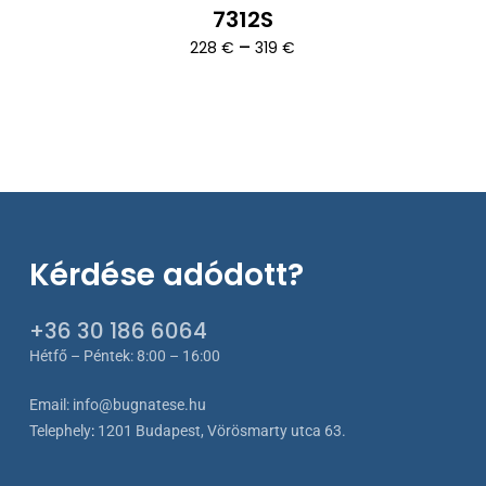
7312S
Ártartomány:
–
228
€
319
€
228 €
-
319 €
Kérdése adódott?
+36 30 186 6064
Hétfő – Péntek: 8:00 – 16:00
Email:
info@bugnatese.hu
Telephely
:
1201 Budapest, Vörösmarty utca 63.