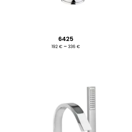
6425
Ártartomány:
–
192
€
336
€
192 €
-
336 €