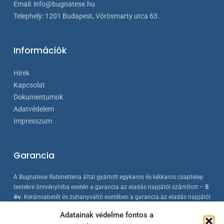
Email:
info@bugnatese.hu
Telephely
:
1201 Budapest, Vörösmarty utca 63.
Információk
Hírek
Kapcsolat
Dokumentumok
Adatvédelem
Impresszum
Garancia
A Bugnatese Rubinetteria által gyártott egykaros és kétkaros csaptelep
5
testekre öntvényhiba esetén a garancia az eladás napjától számított –
év
. Kerámiabetét és zuhanyváltó esetében a garancia az eladás napjától
2 év
számított –
. A Bugnatese termékek az érvényes európai
Adatainak védelme fontos a
szabványokkal összhangban készülnek, folyamatos minőség-ellenőrzés