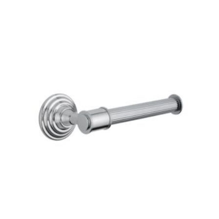
148 €
-
274 €