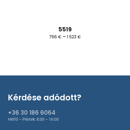
5519
Ártartomány:
–
766
€
1 523
€
766 €
-
1
523 €
Kérdése adódott?
+36 30 186 6064
Hétfő – Péntek: 8:00 – 16:00