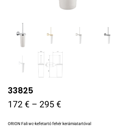
33825
Ártartomány:
172
€
–
295
€
172 €
-
ORION Fali wc-kefetartó fehér kerámiatartóval