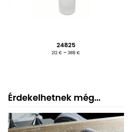
24825
Ártartomány:
–
212
€
388
€
212 €
-
388 €
Érdekelhetnek még…