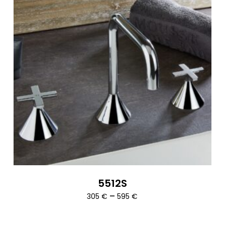
5512S
Ártartomány:
–
305
€
595
€
305 €
-
595 €