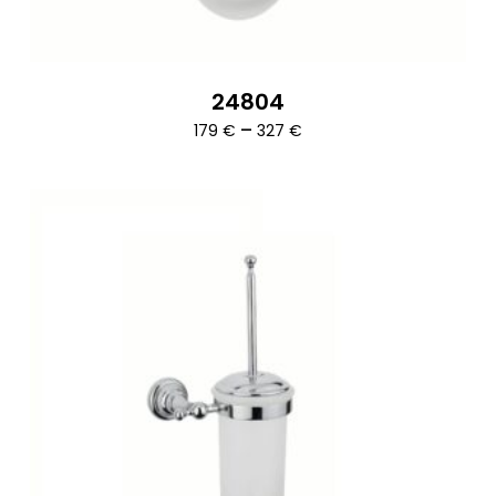
24804
Ártartomány:
–
179
€
327
€
179 €
-
327 €