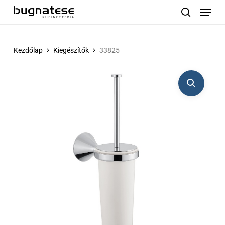
Menu
Skip
to
search
main
content
Kezdőlap
Kiegészítők
33825