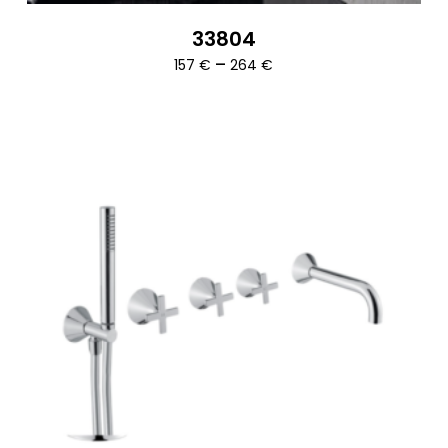
33804
Ártartomány:
–
157
€
264
€
157 €
-
264 €