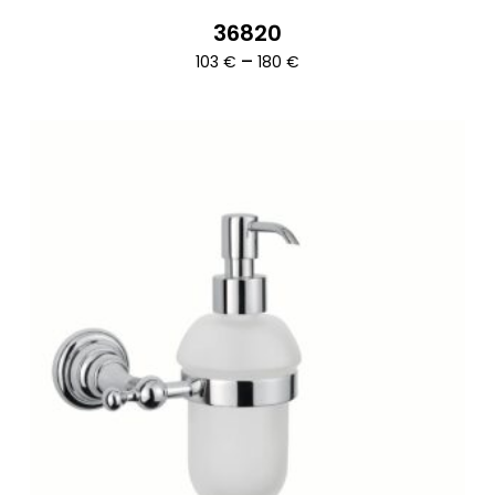
36820
Ártartomány:
–
103
€
180
€
103 €
-
180 €