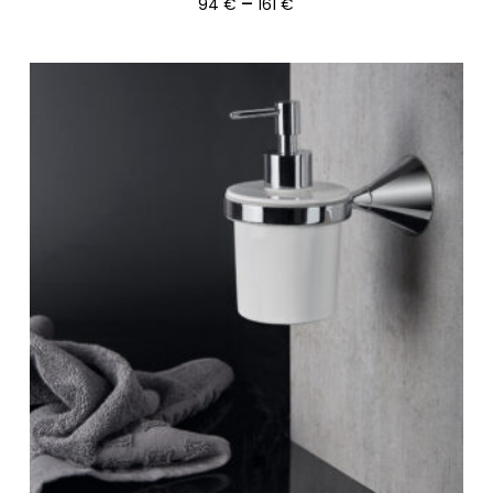
Ártartomány:
–
94
€
161
€
94 €
-
161 €