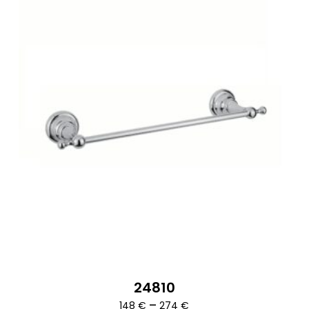
24810
Ártartomány:
–
148
€
274
€