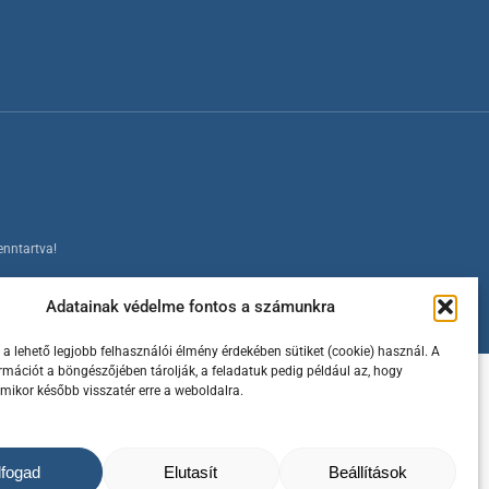
enntartva!
Adatainak védelme fontos a számunkra
a lehető legjobb felhasználói élmény érdekében sütiket (cookie) használ. A
ormációt a böngészőjében tárolják, a feladatuk pedig például az, hogy
amikor később visszatér erre a weboldalra.
lfogad
Elutasít
Beállítások