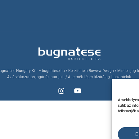
ugnatese Hungary Kft.
– bugnatese.hu
/ Készítette a
Rowww Design
/ Minden jog f
Az árváltoztatás jogát fenntartjuk! / A termék képek kizárólag illusztrációk.
A webhelyen 
sütik az inf
felismerjék 
E