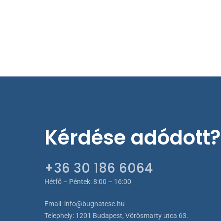
van.
A
változat
a
terméko
választh
ki
Kérdése adódott?
+36 30 186 6064
Hétfő – Péntek: 8:00 – 16:00
Email:
info@bugnatese.hu
Telephely
:
1201 Budapest, Vörösmarty utca 63.