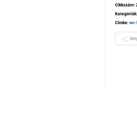
Csempeszelep
Cikkszám:
Kategóriák
Címke:
wc-
Meg