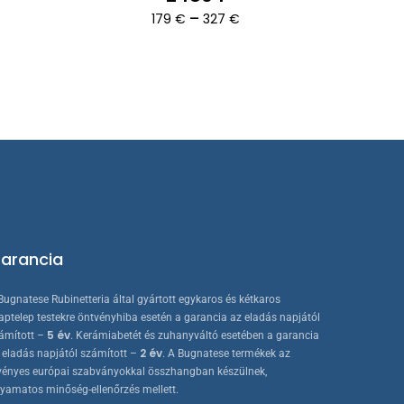
artomány:
Ártartomány:
–
179
€
327
€
van.
 €
179 €
A
-
 €
327 €
változatok
a
termékoldalon
választhatók
ki
arancia
Bugnatese Rubinetteria által gyártott egykaros és kétkaros
aptelep testekre öntvényhiba esetén a garancia az eladás napjától
5 év
ámított –
. Kerámiabetét és zuhanyváltó esetében a garancia
2 év
 eladás napjától számított –
. A Bugnatese termékek az
vényes európai szabványokkal összhangban készülnek,
lyamatos minőség-ellenőrzés mellett.