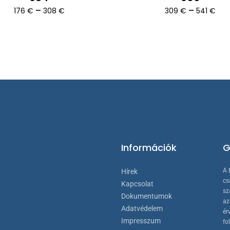
Ártartomány:
Árt
–
–
176
€
308
€
309
€
541
€
van.
176 €
309
A
-
-
308 €
541
ok
változatok
a
ldalon
termékoldalon
atók
választhatók
ki
Információk
G
A 
Hírek
cs
Kapcsolat
sz
Dokumentumok
az
Adatvédelem
ér
Impresszum
fo