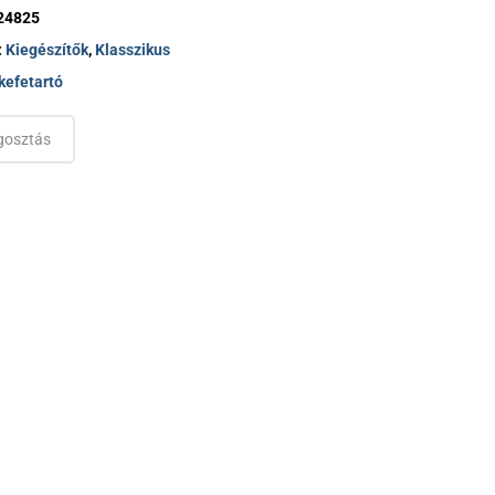
Sarokszelepek
24825
Kád le és túlfolyók
:
Kiegészítők
,
Klasszikus
kefetartó
osztás