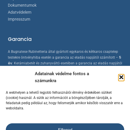
Dokumentumok
Adatvédelem
Impresszum
Garancia
A Bugnatese Rubinetteria által gyártott egykaros és kétkaros csaptelep
5
testekre öntvényhiba esetén a garancia az eladás napjától számított –
év
. Kerámiabetét és zuhanyváltó esetében a garancia az eladás napjától
2 év
számított –
. A Bugnatese termékek az érvényes európai
Adatainak védelme fontos a
szabványokkal összhangban készülnek, folyamatos minőség-ellenőrzés
számunkra
mellett.
A webhelyen a lehető legjobb felhasználói élmény érdekében sütiket
(cookie) használ. A sütik az információt a böngészőjében tárolják, a
feladatuk pedig például az, hogy felismerjék amikor később visszatér erre a
weboldalra.
Elfogad