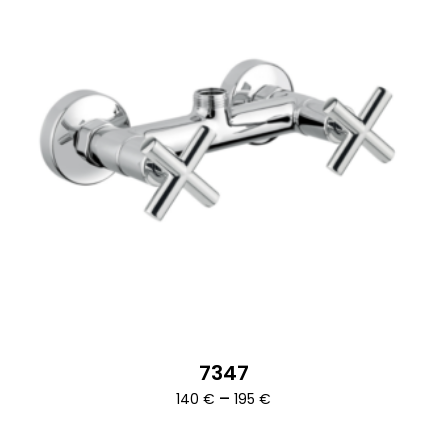
7347
Ártartomány:
–
140
€
195
€
140 €
-
195 €