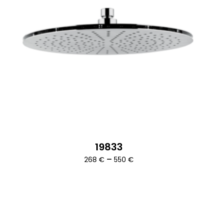
19833
Ártartomány:
–
268
€
550
€
268 €
-
550 €