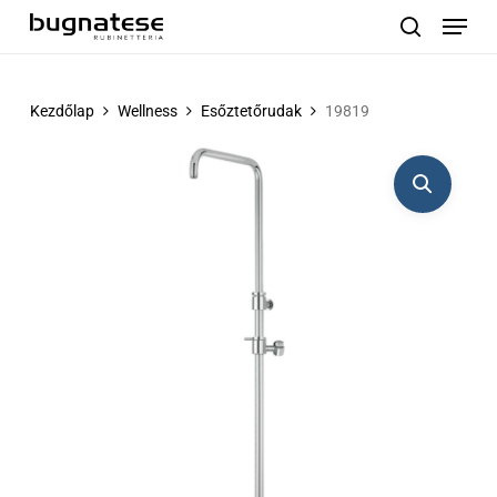
Menu
Skip
to
search
main
content
Kezdőlap
Wellness
Esőztetőrudak
19819