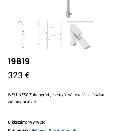
19819
323
€
WELLNESS Zuhanyrúd „esernyő” váltóval és csúszkás
zuhanytartóval
Cikkszám:
19819CR
Kategóriák:
Wellness
,
Esőztetőrudak