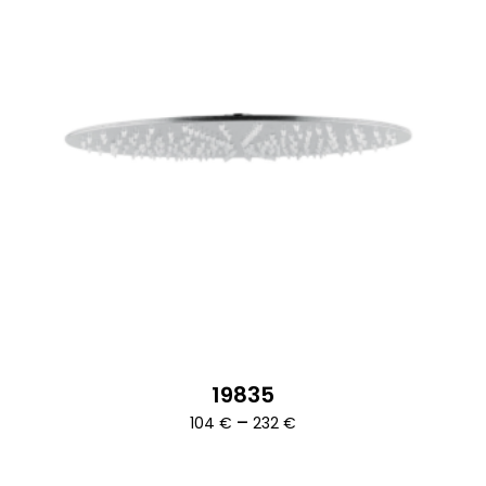
19835
Ártartomány:
–
104
€
232
€
104 €
-
232 €