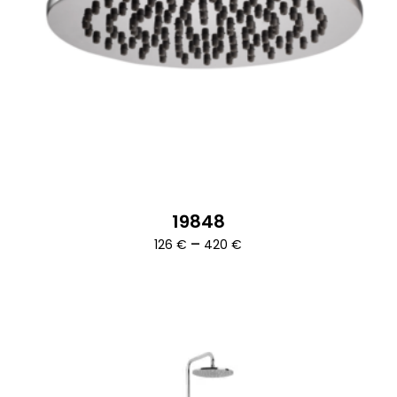
19848
Ártartomány:
–
126
€
420
€
126 €
-
420 €