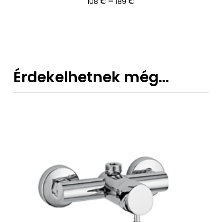
Ártartomány:
–
108
€
189
€
108 €
-
189 €
Érdekelhetnek még…