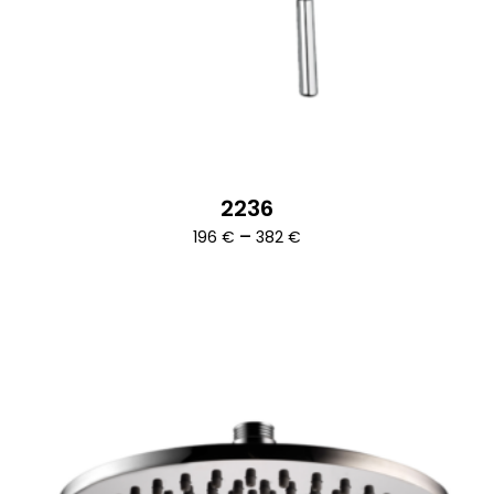
2236
Ártartomány:
–
196
€
382
€
196 €
-
382 €