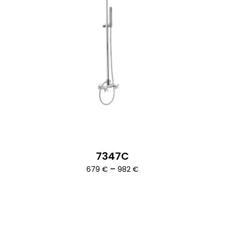
7347C
Ártartomány:
–
679
€
982
€
679 €
-
982 €