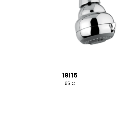
19115
65
€