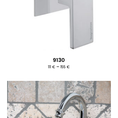
9130
Ártartomány:
–
111
€
155
€
111 €
-
155 €