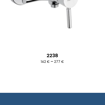
2238
Ártartomány:
–
142
€
277
€
142 €
-
277 €