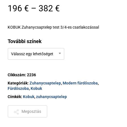
Ártartomány:
196
€
–
382
€
196 €
-
KOBUK Zuhanycsaptelep test 3/4-es csatlakozással
382 €
További színek
Válassz egy lehetőséget
Cikkszám:
2236
Kategóriák:
Zuhanycsaptelep
,
Modern fürdőszoba
,
Fürdőszoba
,
Kobuk
Címkék:
Kobuk
,
zuhanycsaptelep
Megosztás