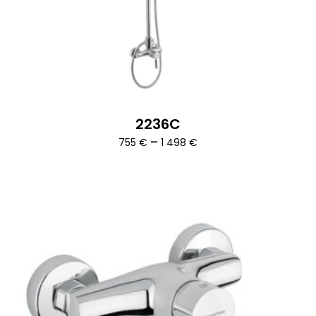
2236C
Ártartomány:
–
755
€
1 498
€
755 €
-
1
498 €