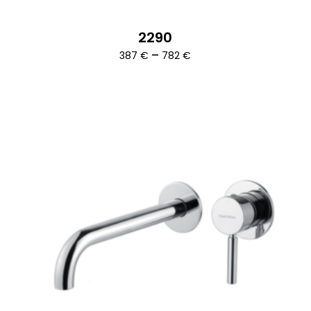
2290
Ártartomány:
–
387
€
782
€
387 €
-
782 €