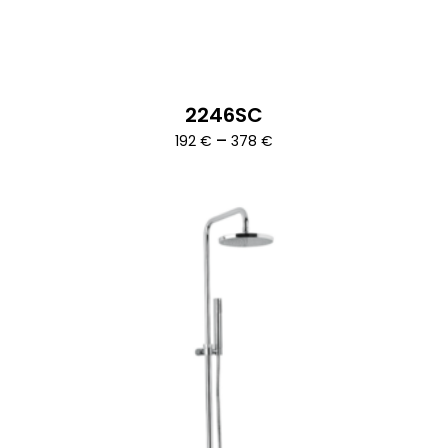
2246SC
Ártartomány:
–
192
€
378
€
192 €
-
378 €