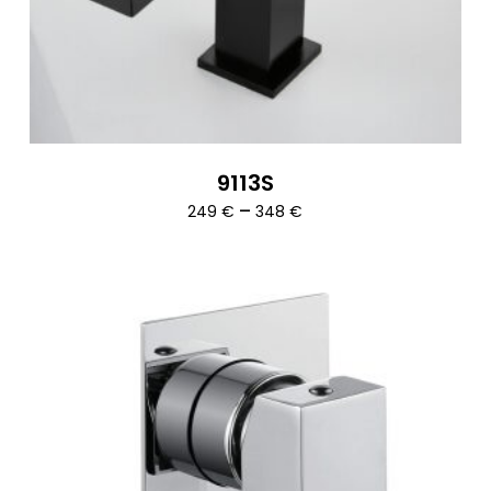
9113S
Ártartomány:
–
249
€
348
€
249 €
-
348 €