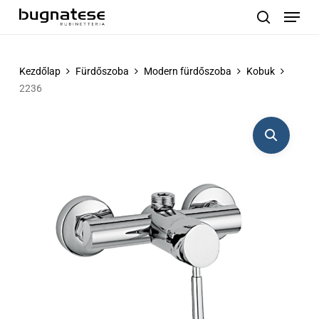
Menu
Skip
to
search
main
content
Kezdőlap
Fürdőszoba
Modern fürdőszoba
Kobuk
2236