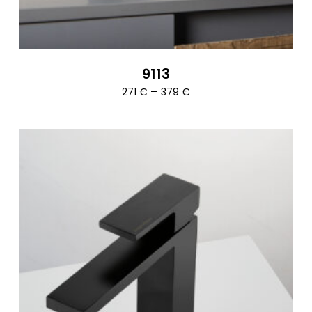
9113
Ártartomány:
–
271
€
379
€
271 €
-
379 €