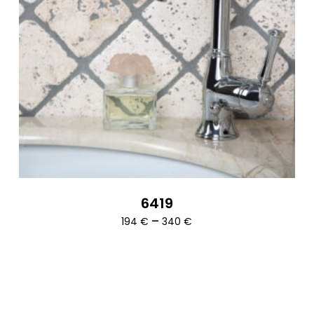
6419
Ártartomány:
–
194
€
340
€
194 €
-
340 €