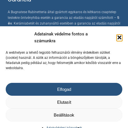
A Bugnatese Rubinetteria által gyártott egykaros és kétkaros csaptelep
5
testekre öntvényhiba esetén a garancia az eladás napjától számított –
év
. Kerámiabetét és zuhanyváltó esetében a garancia az eladás napjától
2 év
számított –
. A Bugnatese termékek az érvényes európai
Adatainak védelme fontos a
szabványokkal összhangban készülnek, folyamatos minőség-ellenőrzés
számunkra
mellett.
A webhelyen a lehető legjobb felhasználói élmény érdekében sütiket
(cookie) használ. A sütik az információt a böngészőjében tárolják, a
feladatuk pedig például az, hogy felismerjék amikor később visszatér erre a
weboldalra.
Elfogad
© 2023 Bugnatese Hungary Kft.
– bugnatese.hu
/ Készítette a
Rowww
Elutasít
Design
/ Minden jog fenntartva!
Az árváltoztatás jogát fenntartjuk! / A termék képek kizárólag
illusztrációk.
Beállítások