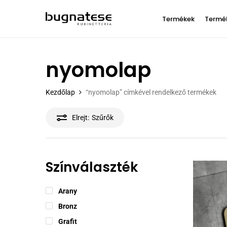
Skip
to
Termékek
Termé
main
content
nyomolap
Arcadia
Denver
Szabadonálló
Atelier
Kline
Modern
Nyomjon entert a kereséshez.
kádcsaptelep
Mosdócsaptelep
Kezdőlap
“nyomolap” címkével rendelkező termékek
Athena
Kirvy steel
Klasszikus
Fal alatti
Magasított
Axo
Kobuk
Professzionális
kádcsaptelep
mosdócsaptelep
Elrejt:
Szűrők
B-Color
Lady
Fali kádcsaptelep
Fal alatti
Century
mosdócsaptelep
Lem
Peremes
kádcsaptelep
Szabadonálló
mosdócsaptelep
Színválaszték
Pultba ültethető
mosdócsaptelep
Arany
Hidegvizes
mosdócsaptelep
Bronz
Grafit