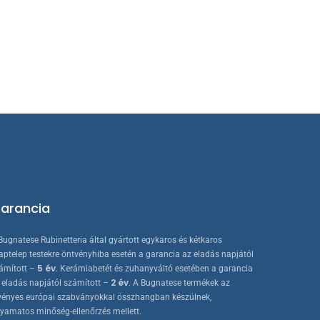
arancia
Bugnatese Rubinetteria által gyártott egykaros és kétkaros
aptelep testekre öntvényhiba esetén a garancia az eladás napjától
5 év
ámított –
. Kerámiabetét és zuhanyváltó esetében a garancia
2 év
 eladás napjától számított –
. A Bugnatese termékek az
vényes európai szabványokkal összhangban készülnek,
lyamatos minőség-ellenőrzés mellett.