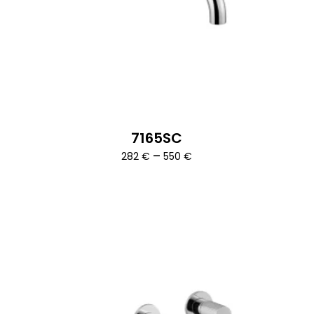
7165SC
Ártartomány:
–
282
€
550
€
282 €
-
550 €