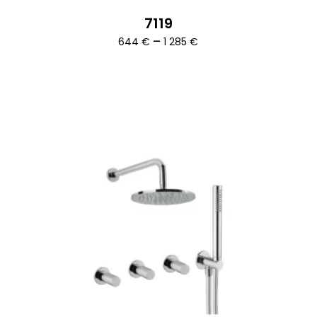
7119
Ártartomány:
–
644
€
1 285
€
644 €
-
1
285 €