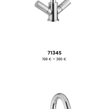
7134S
Ártartomány:
–
198
€
386
€
198 €
-
386 €