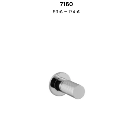
7160
Ártartomány:
–
89
€
174
€
89 €
-
174 €