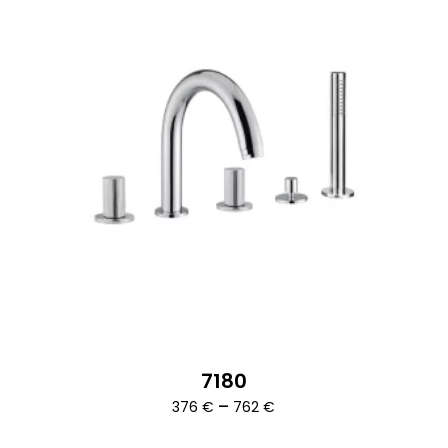
7180
Ártartomány:
–
376
€
762
€
376 €
-