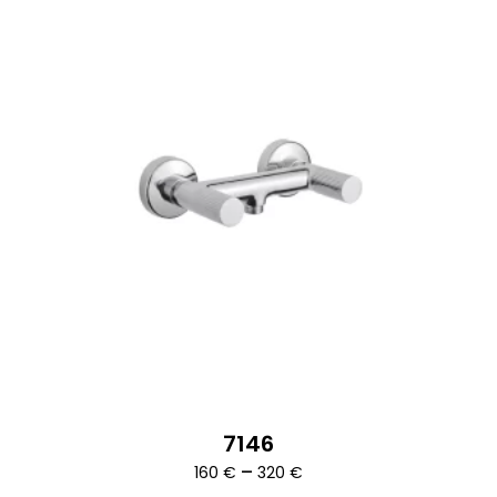
7146
Ártartomány:
–
160
€
320
€
160 €