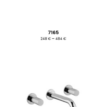
7165
Ártartomány:
–
248
€
484
€
248 €
-
484 €