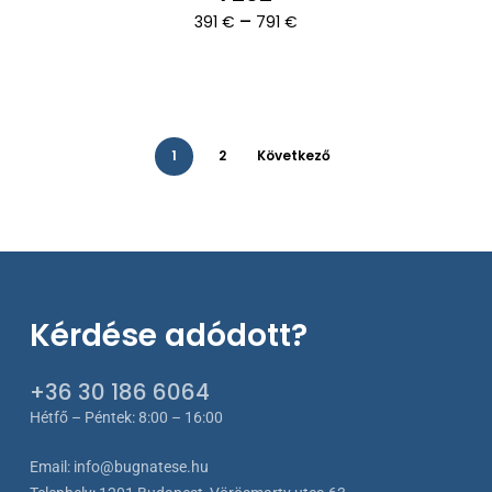
Ártartomány:
–
391
€
791
€
391 €
-
791 €
1
2
Következő
Kérdése adódott?
+36 30 186 6064
Hétfő – Péntek: 8:00 – 16:00
Email:
info@bugnatese.hu