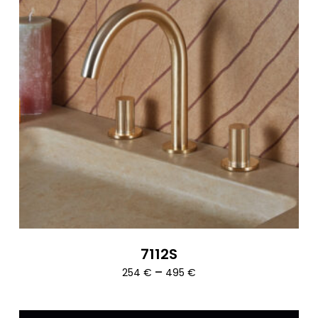
7112S
Ártartomány:
–
254
€
495
€
254 €
-
495 €