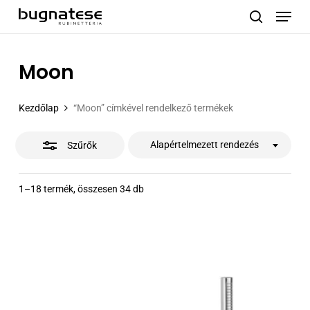
Menu
Skip
to
Close
search
main
Filters
content
Moon
Kezdőlap
“Moon” címkével rendelkező termékek
Alapértelmezett rendezés
Szűrők
1–18 termék, összesen 34 db