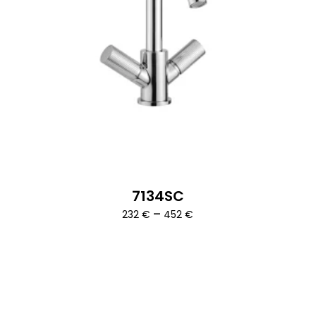
7134SC
Ártartomány:
–
232
€
452
€
232 €
-
452 €