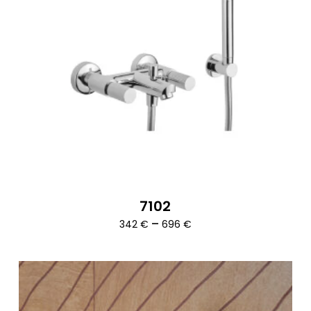
7102
Ártartomány:
–
342
€
696
€
342 €
-
696 €