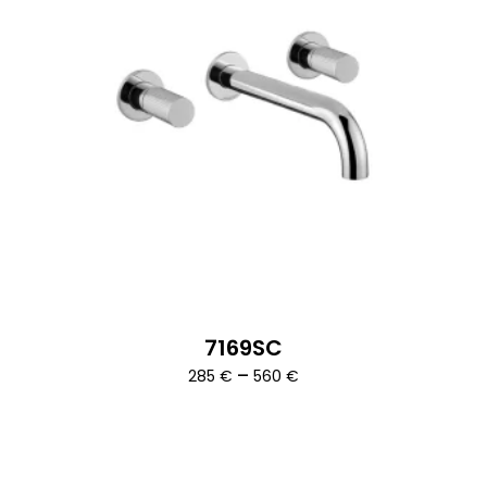
7169SC
Ártartomány:
–
285
€
560
€
285 €
-
560 €