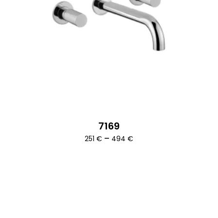
7169
Ártartomány:
–
251
€
494
€
251 €
-
494 €