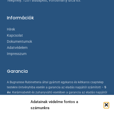
Telephely
:
1201 Budapest, Vörösmarty utca 63.
Információk
Hírek
Kapcsolat
Dokumentumok
Adatvédelem
Impresszum
Garancia
A Bugnatese Rubinetteria által gyártott egykaros és kétkaros csaptelep
5
testekre öntvényhiba esetén a garancia az eladás napjától számított –
év
. Kerámiabetét és zuhanyváltó esetében a garancia az eladás napjától
2 év
számított –
. A Bugnatese termékek az érvényes európai
Adatainak védelme fontos a
szabványokkal összhangban készülnek, folyamatos minőség-ellenőrzés
számunkra
mellett.