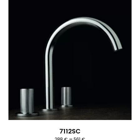
7112SC
Ártartomány:
–
288
€
561
€