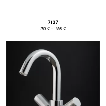
7127
Ártartomány:
–
783
€
1 556
€
783 €
-
1
556 €