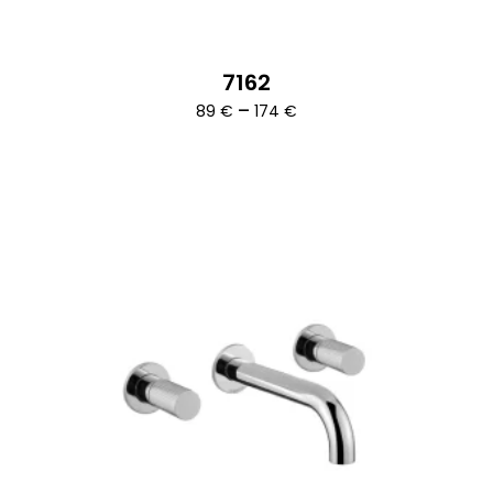
7162
Ártartomány:
–
89
€
174
€
89 €
-
174 €