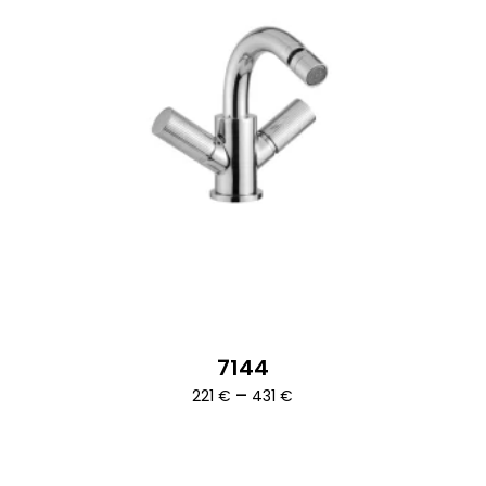
7144
Ártartomány:
–
221
€
431
€
221 €
-
431 €