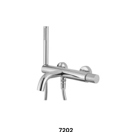
762 €
7202