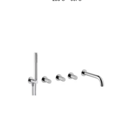
288 €
-
561 €