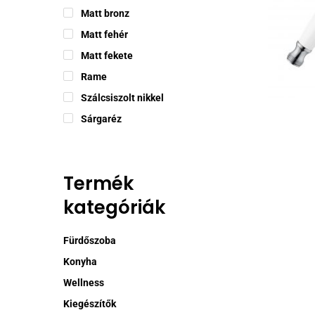
Matt bronz
Matt fehér
Matt fekete
Ennek
Rame
a
termékne
Szálcsiszolt nikkel
több
Sárgaréz
variációj
van.
A
Termék
változat
a
kategóriák
termékol
választh
Fürdőszoba
ki
Konyha
Wellness
Kiegészítők