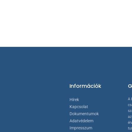
Információk
G
A 
Hírek
cs
Kapcsolat
sz
Dokumentumok
az
Adatvédelem
ér
Impresszum
fo