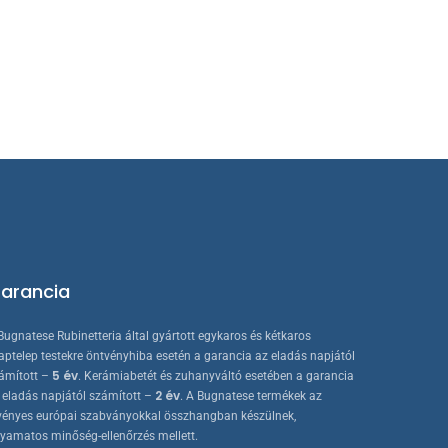
arancia
Bugnatese Rubinetteria által gyártott egykaros és kétkaros
aptelep testekre öntvényhiba esetén a garancia az eladás napjától
5 év
ámított –
. Kerámiabetét és zuhanyváltó esetében a garancia
2 év
 eladás napjától számított –
. A Bugnatese termékek az
vényes európai szabványokkal összhangban készülnek,
lyamatos minőség-ellenőrzés mellett.