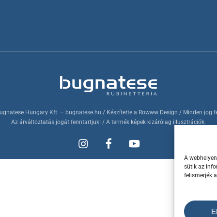
ugnatese Hungary Kft.
– bugnatese.hu
/ Készítette a
Rowww Design
/ Minden jog f
Az árváltoztatás jogát fenntartjuk! / A termék képek kizárólag illusztrációk.
A webhelyen 
sütik az inf
felismerjék 
E