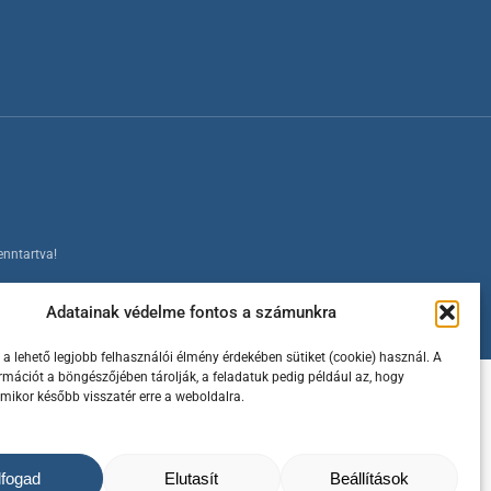
enntartva!
Adatainak védelme fontos a számunkra
a lehető legjobb felhasználói élmény érdekében sütiket (cookie) használ. A
ormációt a böngészőjében tárolják, a feladatuk pedig például az, hogy
amikor később visszatér erre a weboldalra.
lfogad
Elutasít
Beállítások