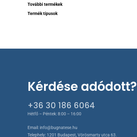
További termékek
Termék típusok
Kérdése adódott?
+36 30 186 6064
Hétfő – Péntek: 8:00 – 16:00
Email:
info@bugnatese.hu
Telephely
:
1201 Budapest, Vörösmarty utca 63.