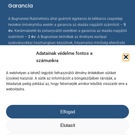
Garancia
A Bugnatese Rubinetteria által gyártott egykaros és kétkaros csaptelep
5
testekre öntvényhiba esetén a garancia az eladás napjától számított –
év
. Kerámiabetét és zuhanyváltó esetében a garancia az eladás napjától
2 év
számított –
. A Bugnatese termékek az érvényes európai
szabványokkal összhangban készülnek, folyamatos minőség-ellenőrzés
mellett.
Adatainak védelme fontos a
számunkra
A webhelyen a lehető legjobb felhasználói élmény érdekében sütiket
(cookie) használ. A sütik az információt a böngészőjében tárolják, a
feladatuk pedig például az, hogy felismerjék amikor később visszatér erre a
weboldalra.
© 2023 Bugnatese Hungary Kft.
– bugnatese.hu
/ Készítette a
Rowww
Elfogad
Design
/ Minden jog fenntartva!
Az árváltoztatás jogát fenntartjuk! / A termék képek kizárólag
Elutasít
illusztrációk.