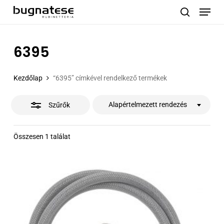
Menu
Skip
to
Close
search
main
Filters
content
6395
Kezdőlap
“6395” címkével rendelkező termékek
Alapértelmezett rendezés
Szűrők
Összesen 1 találat