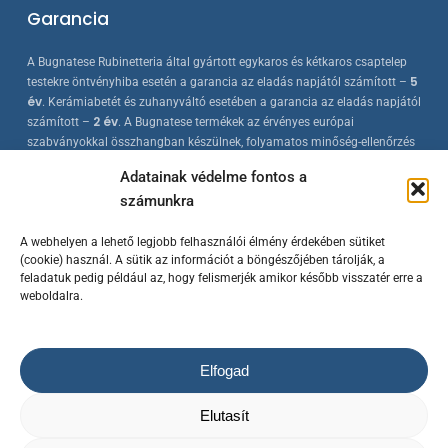
Garancia
A Bugnatese Rubinetteria által gyártott egykaros és kétkaros csaptelep
5
testekre öntvényhiba esetén a garancia az eladás napjától számított –
év
. Kerámiabetét és zuhanyváltó esetében a garancia az eladás napjától
2 év
számított –
. A Bugnatese termékek az érvényes európai
szabványokkal összhangban készülnek, folyamatos minőség-ellenőrzés
mellett.
Adatainak védelme fontos a
számunkra
A webhelyen a lehető legjobb felhasználói élmény érdekében sütiket
(cookie) használ. A sütik az információt a böngészőjében tárolják, a
feladatuk pedig például az, hogy felismerjék amikor később visszatér erre a
weboldalra.
© 2023 Bugnatese Hungary Kft.
– bugnatese.hu
/ Készítette a
Rowww
Elfogad
Design
/ Minden jog fenntartva!
Az árváltoztatás jogát fenntartjuk! / A termék képek kizárólag
Elutasít
illusztrációk.