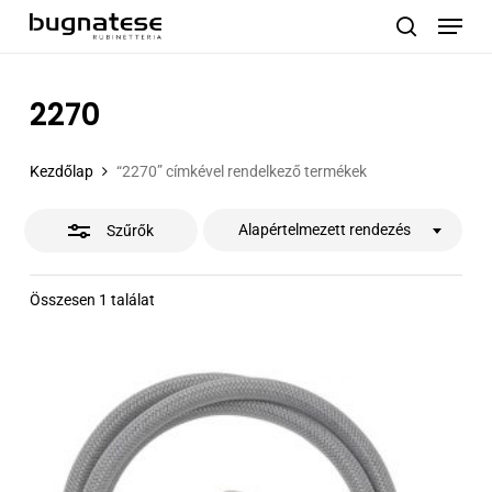
Menu
Skip
to
Close
search
main
Filters
content
2270
Kezdőlap
“2270” címkével rendelkező termékek
Alapértelmezett rendezés
Szűrők
Összesen 1 találat