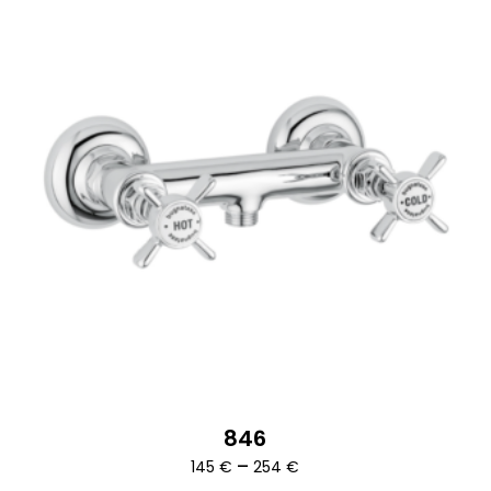
846
Ártartomány:
–
145
€
254
€
145 €