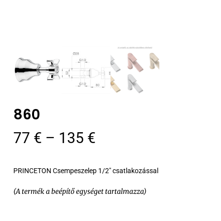
860
Ártartomány:
77
€
–
135
€
77 €
-
PRINCETON Csempeszelep 1/2″ csatlakozással
135 €
(A termék a beépítő egységet tartalmazza)