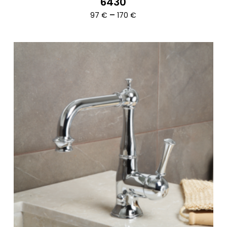
6430
Ártartomány:
–
97
€
170
€
97 €
-
170 €