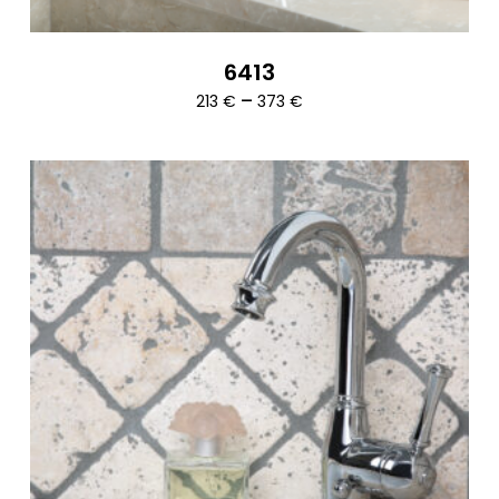
6413
Ártartomány:
–
213
€
373
€
213 €
-
373 €