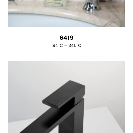
6419
Ártartomány:
–
194
€
340
€
194 €
-
340 €