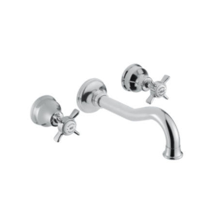
-
254 €