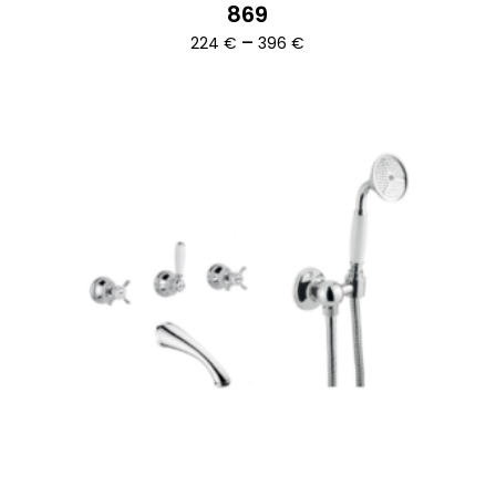
869
Ártartomány:
–
224
€
396
€
224 €
-
396 €