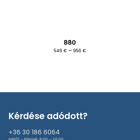
880
Ártartomány:
–
546
€
956
€
546 €
-
956 €
Kérdése adódott?
+36 30 186 6064
Hétfő – Péntek: 8:00 – 16:00