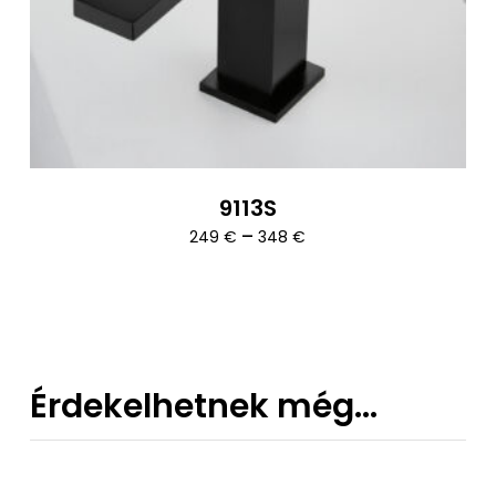
9113S
Ártartomány:
–
249
€
348
€
249 €
-
348 €
Érdekelhetnek még…