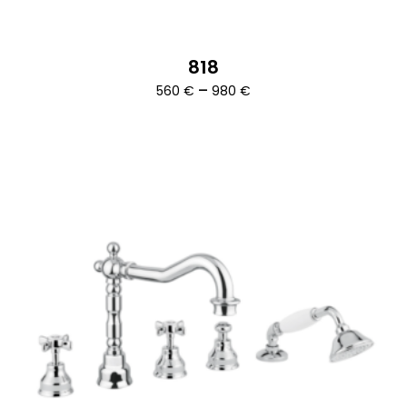
818
Ártartomány:
–
560
€
980
€
560 €
-
980 €