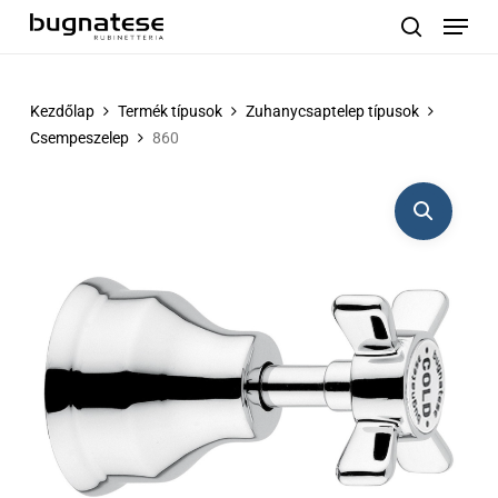
Menu
Skip
to
search
main
content
Kezdőlap
Termék típusok
Zuhanycsaptelep típusok
Csempeszelep
860