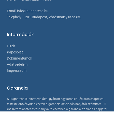
Email:
info@bugnatese.hu
Telephely
:
1201 Budapest, Vörösmarty utca 63.
Információk
Hírek
Kapcsolat
Dokumentumok
Adatvédelem
Impresszum
Garancia
A Bugnatese Rubinetteria által gyártott egykaros és kétkaros csaptelep
5
testekre öntvényhiba esetén a garancia az eladás napjától számított –
év
. Kerámiabetét és zuhanyváltó esetében a garancia az eladás napjától