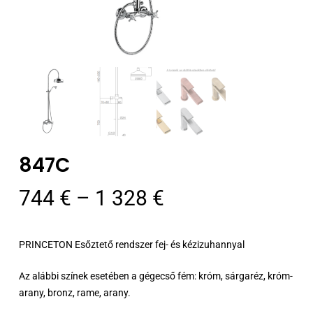
847C
Ártartomány:
744
€
–
1 328
€
744 €
-
PRINCETON Esőztető rendszer fej- és kézizuhannyal
1
328 €
Az alábbi színek esetében a gégecső fém: króm, sárgaréz, króm-
arany, bronz, rame, arany.