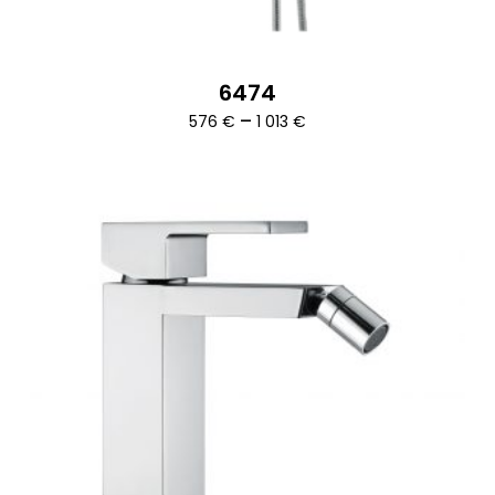
6474
Ártartomány:
–
576
€
1 013
€
576 €
-
1
013 €