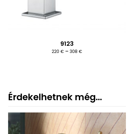
9123
Ártartomány:
–
220
€
308
€
220 €
-
308 €
Érdekelhetnek még…