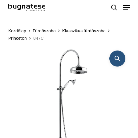
Menu
Skip
to
search
main
content
Kezdőlap
Fürdőszoba
Klasszikus fürdőszoba
Princeton
847C