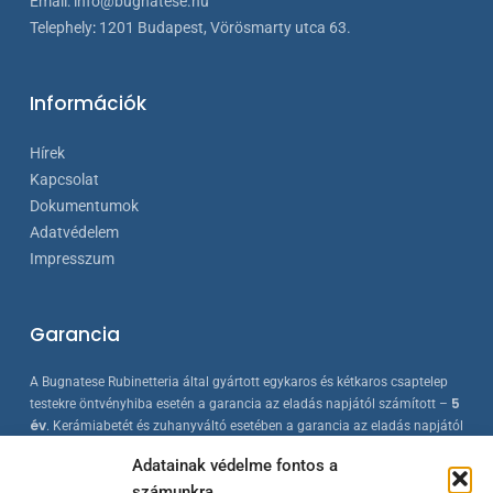
Email:
info@bugnatese.hu
Telephely
:
1201 Budapest, Vörösmarty utca 63.
Információk
Hírek
Kapcsolat
Dokumentumok
Adatvédelem
Impresszum
Garancia
A Bugnatese Rubinetteria által gyártott egykaros és kétkaros csaptelep
5
testekre öntvényhiba esetén a garancia az eladás napjától számított –
év
. Kerámiabetét és zuhanyváltó esetében a garancia az eladás napjától
2 év
számított –
. A Bugnatese termékek az érvényes európai
Adatainak védelme fontos a
szabványokkal összhangban készülnek, folyamatos minőség-ellenőrzés
számunkra
mellett.