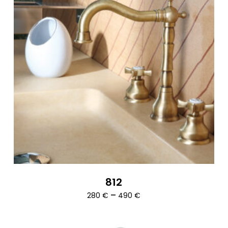
812
Ártartomány:
–
280
€
490
€
280 €
-
490 €