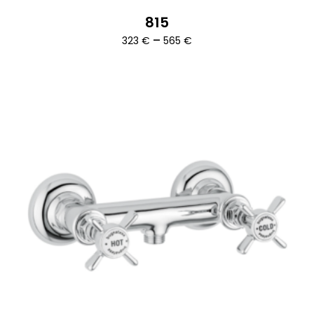
815
Ártartomány:
–
323
€
565
€
323 €
-
565 €