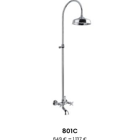
801C
Ártartomány:
–
649
€
1 137
€