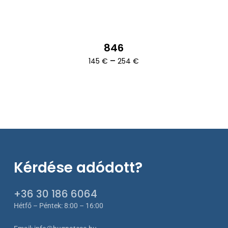
846
Ártartomány:
–
145
€
254
€
145 €
-
254 €
Kérdése adódott?
+36 30 186 6064
Hétfő – Péntek: 8:00 – 16:00