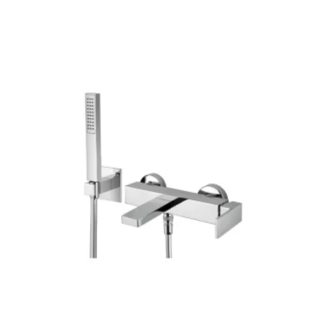
213 €
-
373 €