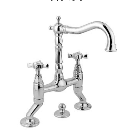
649 €
-
1
137 €