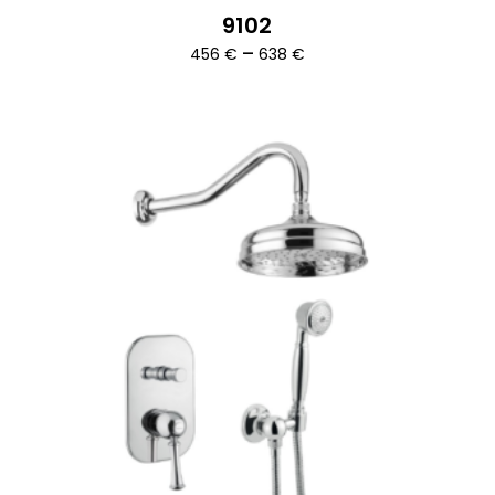
9102
Ártartomány:
–
456
€
638
€
456 €
-
638 €