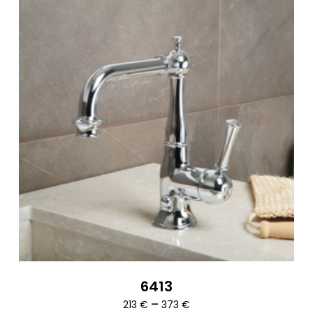
6413
Ártartomány:
–
213
€
373
€