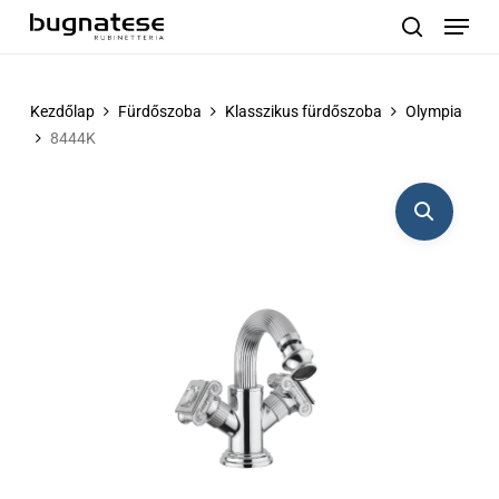
Menu
Skip
to
search
main
content
Kezdőlap
Fürdőszoba
Klasszikus fürdőszoba
Olympia
8444K