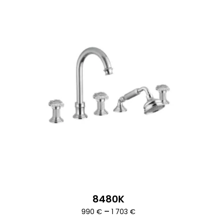
8480K
Ártartomány:
–
990
€
1 703
€