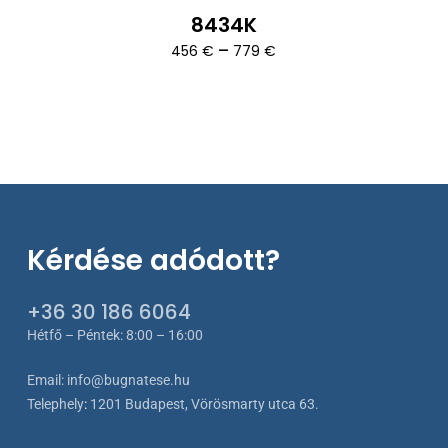
8434K
Ártartomány:
–
456
€
779
€
456 €
-
779 €
Kérdése adódott?
+36 30 186 6064
Hétfő – Péntek: 8:00 – 16:00
Email:
info@bugnatese.hu
Telephely
:
1201 Budapest, Vörösmarty utca 63.