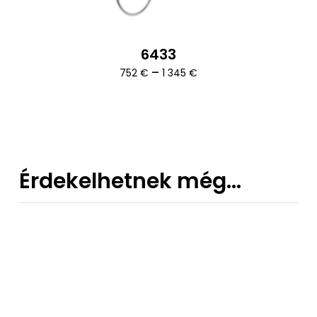
6433
Ártartomány:
–
752
€
1 345
€
752 €
-
1
345 €
Érdekelhetnek még…