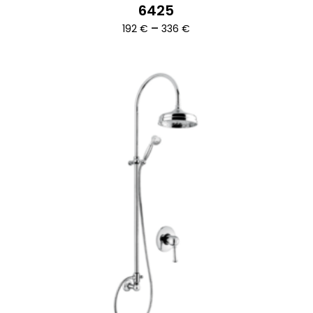
6425
Ártartomány:
–
192
€
336
€
192 €
-
336 €