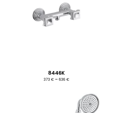
8446K
Ártartomány:
–
373
€
636
€
373 €
-
636 €