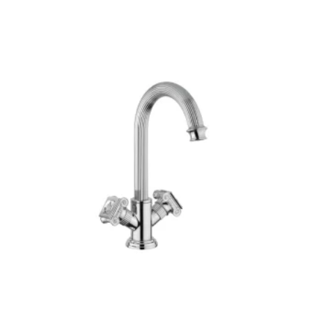
990 €
-
1
703 €