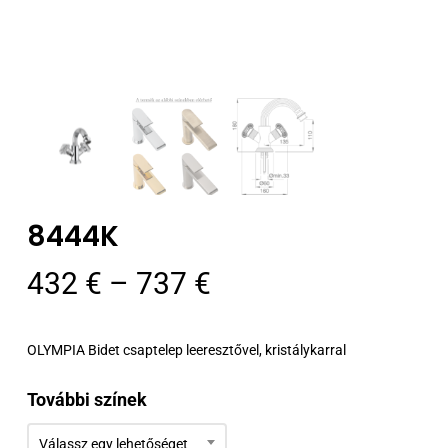
8444K
Ártartomány:
432
€
–
737
€
432 €
-
OLYMPIA Bidet csaptelep leeresztővel, kristálykarral
737 €
További színek
Válassz egy lehetőséget