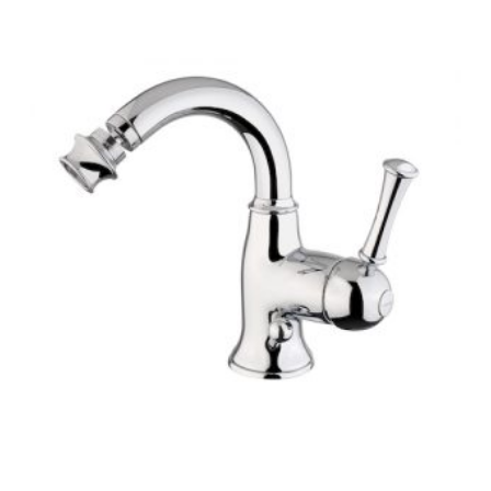
-
427 €