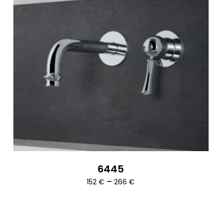
6445
Ártartomány:
–
152
€
266
€
152 €
-
266 €