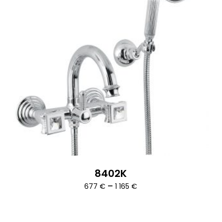
8402K
Ártartomány:
–
677
€
1 165
€
677 €
-
1
165 €