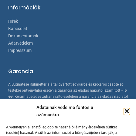
Információk
Hírek
Kapcsolat
Dokumentumok
Adatvédelem
Impresszum
Garancia
A Bugnatese Rubinetteria által gyártott egykaros és kétkaros csaptelep
5
testekre öntvényhiba esetén a garancia az eladás napjától számított –
év
. Kerámiabetét és zuhanyváltó esetében a garancia az eladás napjától
2 év
számított –
. A Bugnatese termékek az érvényes európai
Adatainak védelme fontos a
szabványokkal összhangban készülnek, folyamatos minőség-ellenőrzés
számunkra
mellett.
A webhelyen a lehető legjobb felhasználói élmény érdekében sütiket
(cookie) használ. A sütik az információt a böngészőjében tárolják, a