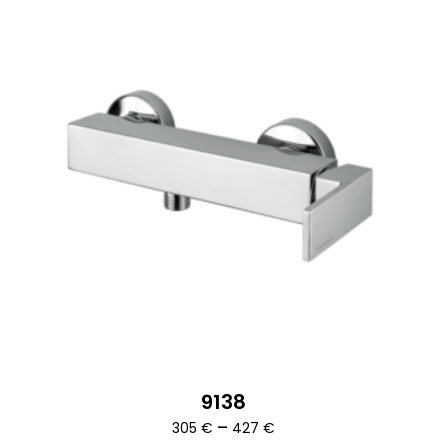
9138
Ártartomány:
–
305
€
427
€
305 €