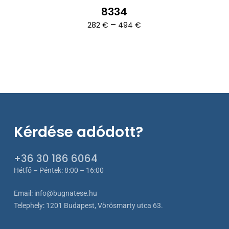
8334
Ártartomány:
–
282
€
494
€
282 €
-
494 €
Kérdése adódott?
+36 30 186 6064
Hétfő – Péntek: 8:00 – 16:00
Email:
info@bugnatese.hu
Telephely
:
1201 Budapest, Vörösmarty utca 63.