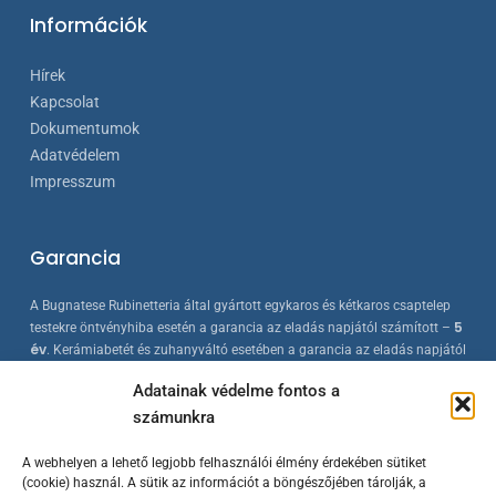
Információk
Hírek
Kapcsolat
Dokumentumok
Adatvédelem
Impresszum
Garancia
A Bugnatese Rubinetteria által gyártott egykaros és kétkaros csaptelep
5
testekre öntvényhiba esetén a garancia az eladás napjától számított –
év
. Kerámiabetét és zuhanyváltó esetében a garancia az eladás napjától
2 év
számított –
. A Bugnatese termékek az érvényes európai
Adatainak védelme fontos a
szabványokkal összhangban készülnek, folyamatos minőség-ellenőrzés
számunkra
mellett.
A webhelyen a lehető legjobb felhasználói élmény érdekében sütiket
(cookie) használ. A sütik az információt a böngészőjében tárolják, a