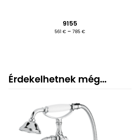
9155
Ártartomány:
–
561
€
785
€
561 €
-
785 €
Érdekelhetnek még…