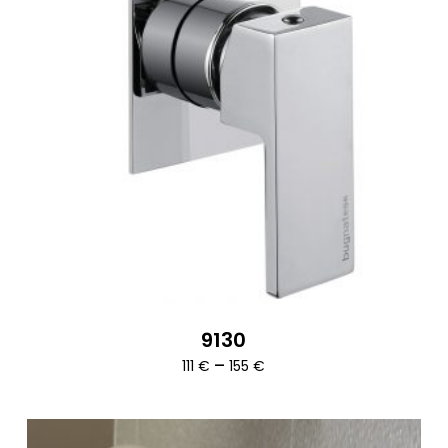
9130
Ártartomány:
–
111
€
155
€
111 €
-
155 €