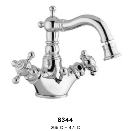
8344
Ártartomány:
–
269
€
471
€