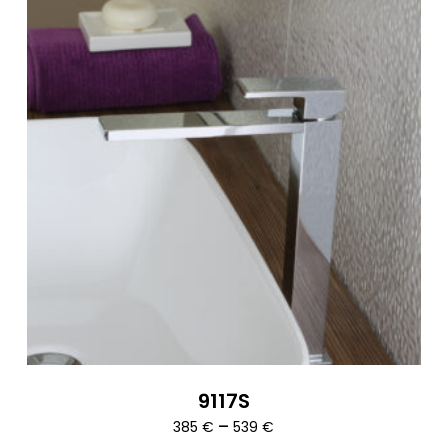
9117S
Ártartomány:
–
385
€
539
€
385 €