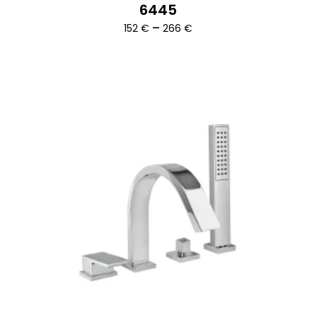
6445
Ártartomány:
–
152
€
266
€
152 €
-
266 €