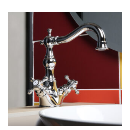
269 €
-
471 €