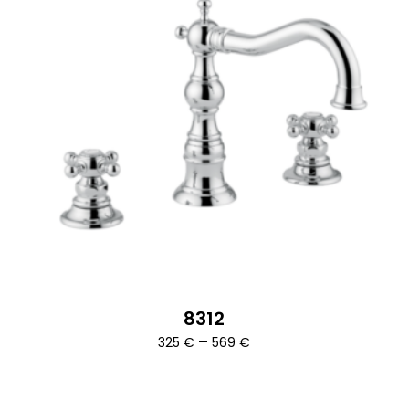
8312
Ártartomány:
–
325
€
569
€
325 €
-
569 €