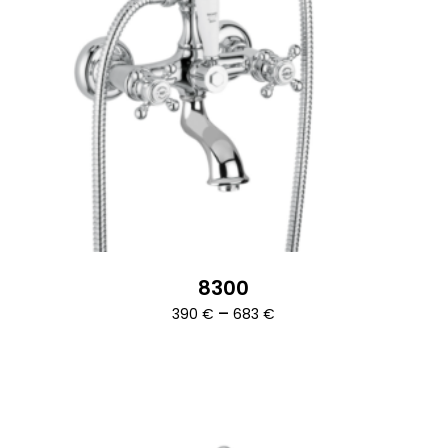
8300
Ártartomány:
–
390
€
683
€
390 €
-
683 €