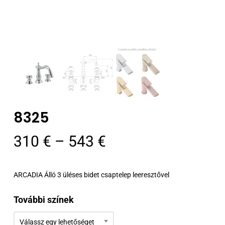
8325
Ártartomány:
310
€
–
543
€
310 €
-
ARCADIA Álló 3 üléses bidet csaptelep leeresztővel
543 €
További színek
Válassz egy lehetőséget