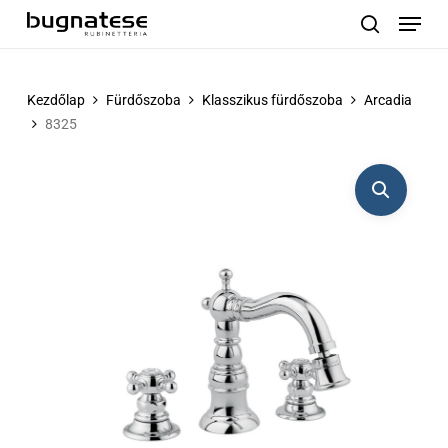
Menu
Skip
to
search
main
content
Kezdőlap
Fürdőszoba
Klasszikus fürdőszoba
Arcadia
8325