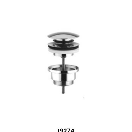
521 €
19274