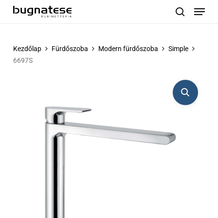
Menu
Skip
to
search
main
content
Kezdőlap
Fürdőszoba
Modern fürdőszoba
Simple
6697S