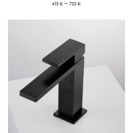
Ártartomány:
–
413
€
723
€
413 €
-
723 €