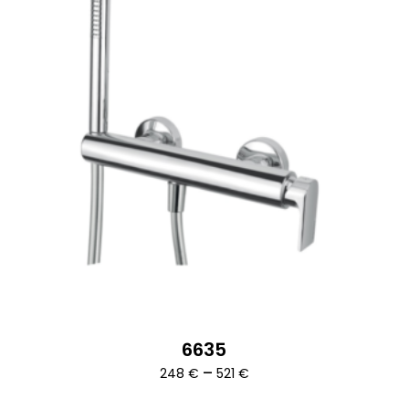
6635
Ártartomány:
–
248
€
521
€
248 €
-