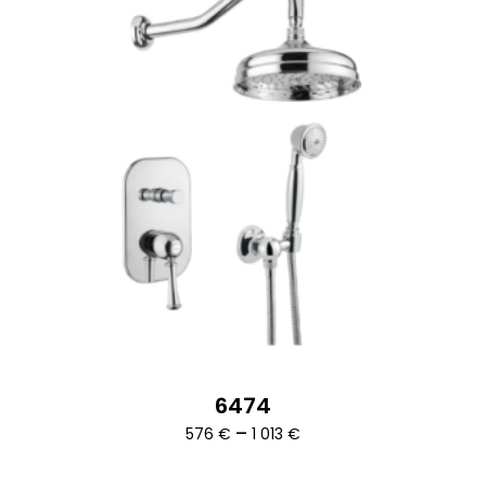
6474
Ártartomány:
–
576
€
1 013
€
576 €
-
1