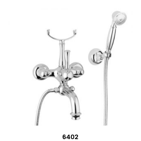
013 €
6402