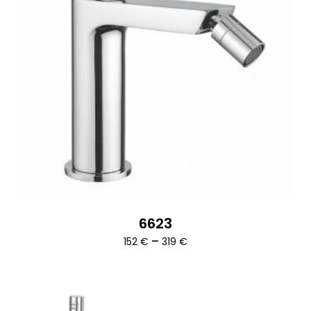
6623
Ártartomány:
–
152
€
319
€
152 €
-
319 €