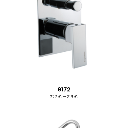
9172
Ártartomány:
–
227
€
318
€
227 €
-
318 €