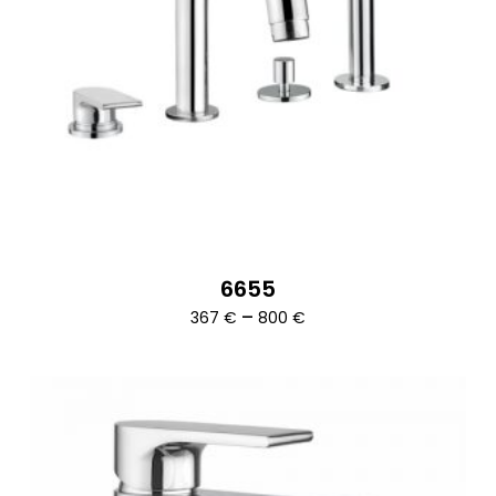
6655
Ártartomány:
–
367
€
800
€
367 €
-
800 €