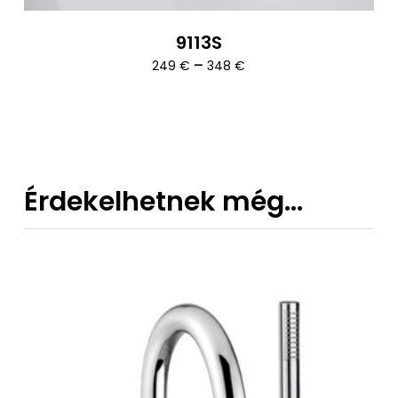
9113S
Ártartomány:
–
249
€
348
€
249 €
-
348 €
Érdekelhetnek még…