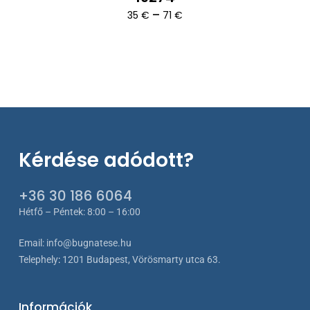
Ártartomány:
–
35
€
71
€
35 €
-
71 €
Kérdése adódott?
+36 30 186 6064
Hétfő – Péntek: 8:00 – 16:00
Email:
info@bugnatese.hu
Telephely
:
1201 Budapest, Vörösmarty utca 63.
Információk