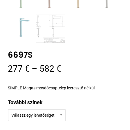
6697S
Ártartomány:
277
€
–
582
€
277 €
-
SIMPLE Magas mosdócsaptelep leeresztő nélkül
582 €
További színek
Válassz egy lehetőséget