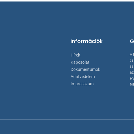
ki
Információk
G
A 
Hírek
cs
Kapcsolat
sz
Dokumentumok
az
Adatvédelem
ér
Impresszum
fo