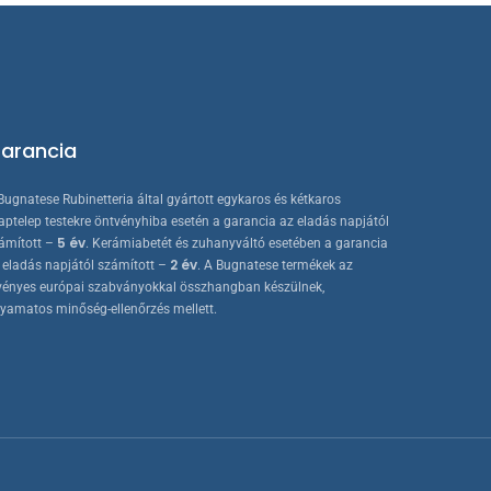
ki
arancia
Bugnatese Rubinetteria által gyártott egykaros és kétkaros
aptelep testekre öntvényhiba esetén a garancia az eladás napjától
5 év
ámított –
. Kerámiabetét és zuhanyváltó esetében a garancia
2 év
 eladás napjától számított –
. A Bugnatese termékek az
vényes európai szabványokkal összhangban készülnek,
lyamatos minőség-ellenőrzés mellett.