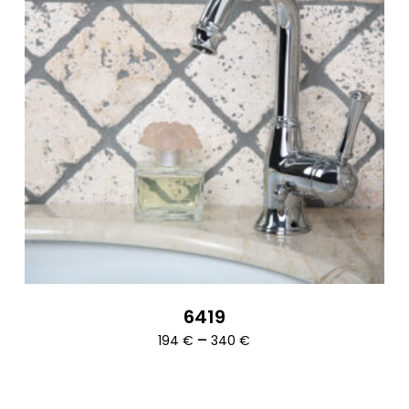
6419
Ártartomány:
–
194
€
340
€
194 €
-
340 €