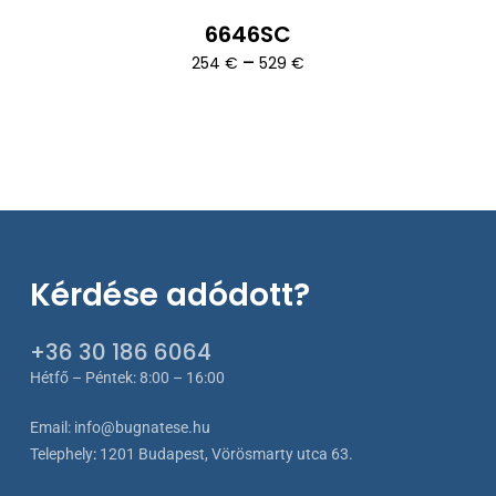
6646SC
Ártartomány:
–
254
€
529
€
254 €
-
529 €
Kérdése adódott?
+36 30 186 6064
Hétfő – Péntek: 8:00 – 16:00
Email:
info@bugnatese.hu
Telephely
:
1201 Budapest, Vörösmarty utca 63.