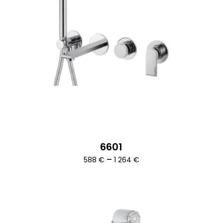
6601
Ártartomány:
–
588
€
1 264
€
588 €
-
1
264 €