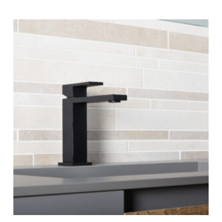
515 €
-
901 €