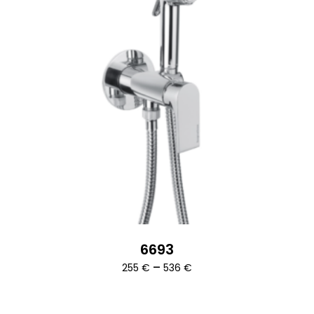
6693
Ártartomány:
–
255
€
536
€
255 €
-
536 €