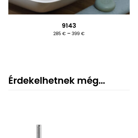
9143
Ártartomány:
–
285
€
399
€
285 €
-
399 €
Érdekelhetnek még…