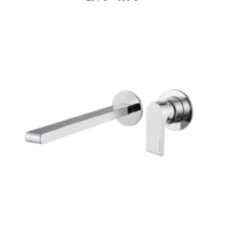
284 €
-
596 €