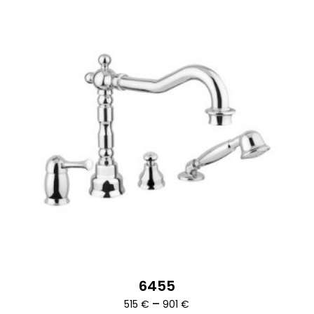
6455
Ártartomány:
–
515
€
901
€