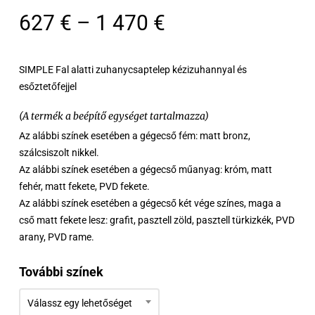
Ártartomány:
627
€
–
1 470
€
627 €
-
SIMPLE Fal alatti zuhanycsaptelep kézizuhannyal és
1
esőztetőfejjel
470 €
(A termék a beépítő egységet tartalmazza)
Az alábbi színek esetében a gégecső fém: matt bronz,
szálcsiszolt nikkel.
Az alábbi színek esetében a gégecső műanyag: króm, matt
fehér, matt fekete, PVD fekete.
Az alábbi színek esetében a gégecső két vége színes, maga a
cső matt fekete lesz: grafit, pasztell zöld, pasztell türkizkék, PVD
arany, PVD rame.
További színek
Válassz egy lehetőséget