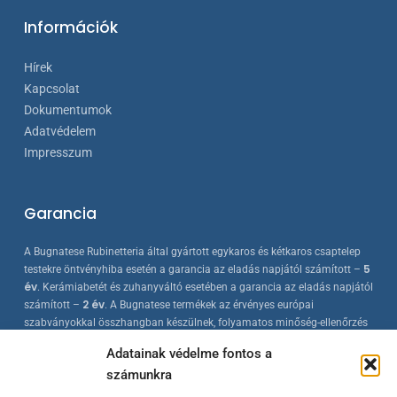
Információk
Hírek
Kapcsolat
Dokumentumok
Adatvédelem
Impresszum
Garancia
A Bugnatese Rubinetteria által gyártott egykaros és kétkaros csaptelep
5
testekre öntvényhiba esetén a garancia az eladás napjától számított –
év
. Kerámiabetét és zuhanyváltó esetében a garancia az eladás napjától
2 év
számított –
. A Bugnatese termékek az érvényes európai
szabványokkal összhangban készülnek, folyamatos minőség-ellenőrzés
mellett.
Adatainak védelme fontos a
számunkra