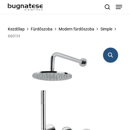
Menu
Skip
to
search
main
content
Kezdőlap
Fürdőszoba
Modern fürdőszoba
Simple
6601H