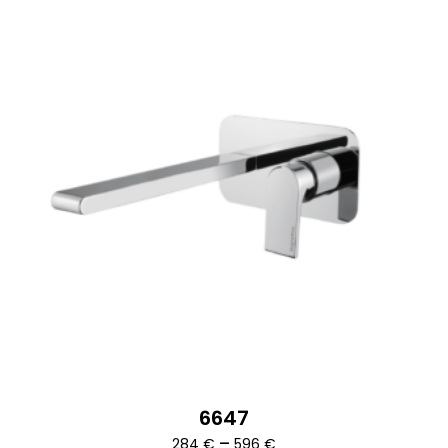
6647
Ártartomány:
–
284
€
596
€