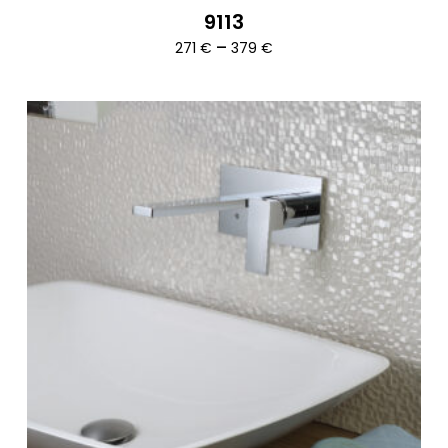
9113
Ártartomány:
–
271
€
379
€
271 €
-
379 €