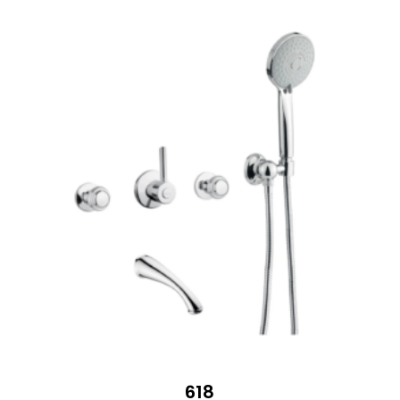
408 €
618