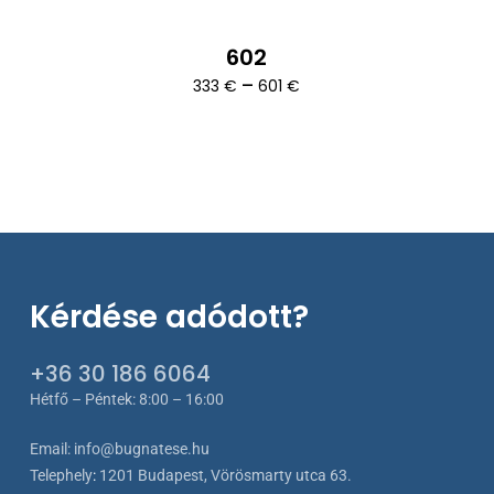
602
Ártartomány:
–
333
€
601
€
333 €
-
601 €
Kérdése adódott?
+36 30 186 6064
Hétfő – Péntek: 8:00 – 16:00
Email:
info@bugnatese.hu
Telephely
:
1201 Budapest, Vörösmarty utca 63.