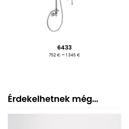
6433
Ártartomány:
–
752
€
1 345
€
752 €
-
1
345 €
Érdekelhetnek még…