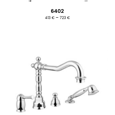
6402
Ártartomány:
–
413
€
723
€
413 €
-
723 €