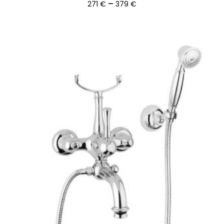
Ártartomány:
–
271
€
379
€
271 €
-
379 €