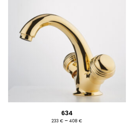
634
Ártartomány:
–
233
€
408
€
233 €
-