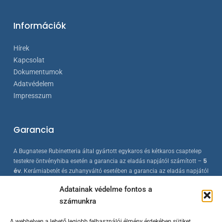
Információk
Hírek
Kapcsolat
Dokumentumok
Adatvédelem
Impresszum
Garancia
A Bugnatese Rubinetteria által gyártott egykaros és kétkaros csaptelep
5
testekre öntvényhiba esetén a garancia az eladás napjától számított –
év
. Kerámiabetét és zuhanyváltó esetében a garancia az eladás napjától
2 év
számított –
. A Bugnatese termékek az érvényes európai
Adatainak védelme fontos a
szabványokkal összhangban készülnek, folyamatos minőség-ellenőrzés
számunkra
mellett.
A webhelyen a lehető legjobb felhasználói élmény érdekében sütiket