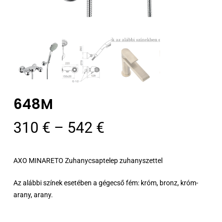
648M
Ártartomány:
310
€
–
542
€
310 €
-
AXO MINARETO Zuhanycsaptelep zuhanyszettel
542 €
Az alábbi színek esetében a gégecső fém: króm, bronz, króm-
arany, arany.