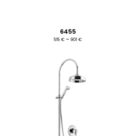
6455
Ártartomány:
–
515
€
901
€
515 €
-
901 €