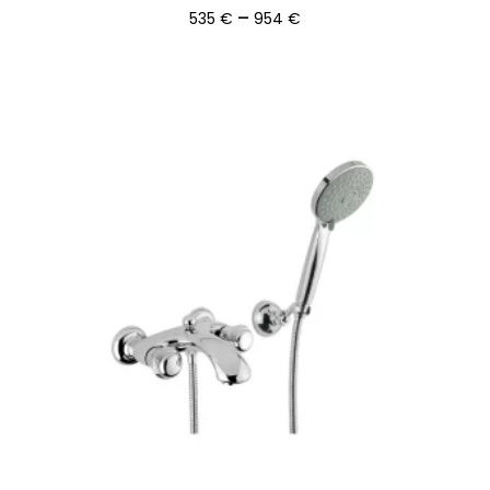
Ártartomány:
–
535
€
954
€
535 €
-
954 €