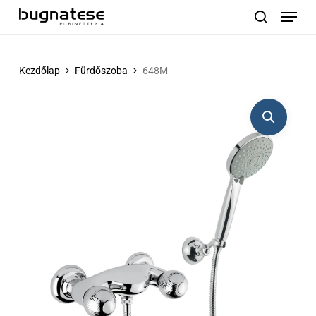
Menu
Skip
to
search
main
content
Kezdőlap
Fürdőszoba
648M