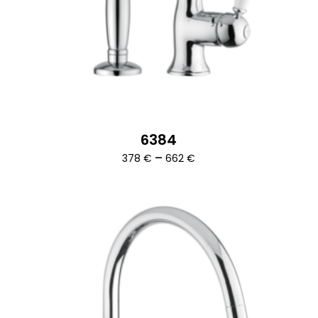
6384
Ártartomány:
–
378
€
662
€
378 €
-
662 €