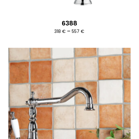
6388
Ártartomány:
–
318
€
557
€
318 €
-
557 €