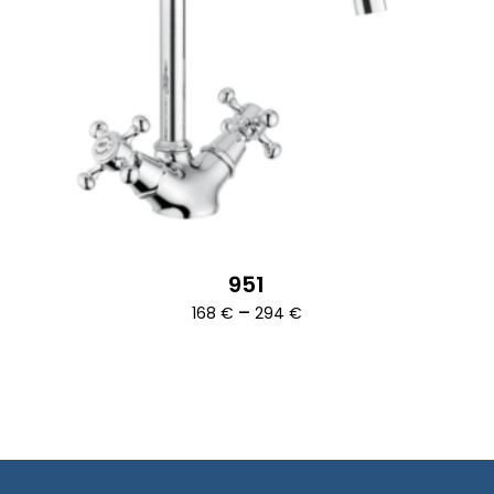
951
Ártartomány:
–
168
€
294
€
168 €
-
294 €