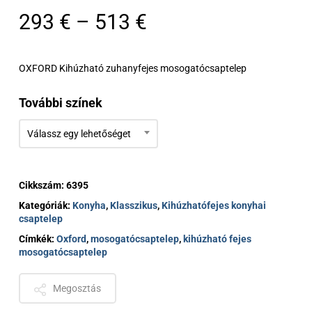
Ártartomány:
293
€
–
513
€
293 €
-
OXFORD Kihúzható zuhanyfejes mosogatócsaptelep
513 €
További színek
Válassz egy lehetőséget
Cikkszám:
6395
Kategóriák:
Konyha
,
Klasszikus
,
Kihúzhatófejes konyhai
csaptelep
Címkék:
Oxford
,
mosogatócsaptelep
,
kihúzható fejes
mosogatócsaptelep
Megosztás