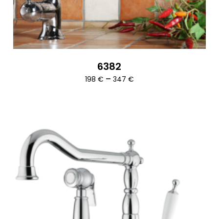
6382
Ártartomány:
–
198
€
347
€
198 €
-
347 €