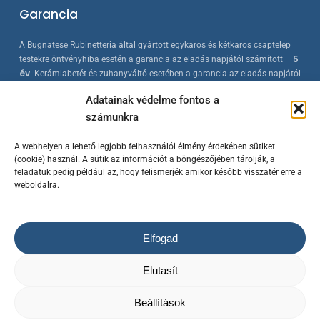
Garancia
A Bugnatese Rubinetteria által gyártott egykaros és kétkaros csaptelep
5
testekre öntvényhiba esetén a garancia az eladás napjától számított –
év
. Kerámiabetét és zuhanyváltó esetében a garancia az eladás napjától
2 év
számított –
. A Bugnatese termékek az érvényes európai
Adatainak védelme fontos a
szabványokkal összhangban készülnek, folyamatos minőség-ellenőrzés
számunkra
mellett.
A webhelyen a lehető legjobb felhasználói élmény érdekében sütiket
(cookie) használ. A sütik az információt a böngészőjében tárolják, a
feladatuk pedig például az, hogy felismerjék amikor később visszatér erre a
weboldalra.
Elfogad
© 2023 Bugnatese Hungary Kft.
– bugnatese.hu
/ Készítette a
Rowww
Elutasít
Design
/ Minden jog fenntartva!
Az árváltoztatás jogát fenntartjuk! / A termék képek kizárólag
illusztrációk.
Beállítások