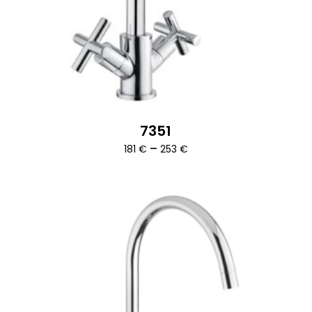
7351
Ártartomány:
–
181
€
253
€
181 €
-
253 €