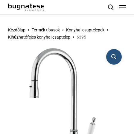
Menu
Skip
to
search
main
content
Kezdőlap
Termék típusok
Konyhai csaptelepek
Kihúzhatófejes konyhai csaptelep
6395