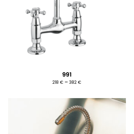
991
Ártartomány:
–
218
€
382
€
218 €
-
382 €