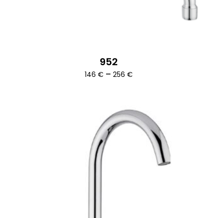
952
Ártartomány:
–
146
€
256
€
146 €
-
256 €