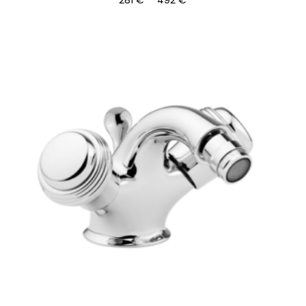
281
€
492
€
281 €
-
492 €