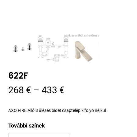
622F
Ártartomány:
268
€
–
433
€
268 €
-
AXO FIRE Álló 3 üléses bidet csaptelep kifolyó nélkül
433 €
További színek