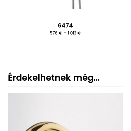
6474
Ártartomány:
–
576
€
1 013
€
576 €
-
1
013 €
Érdekelhetnek még…