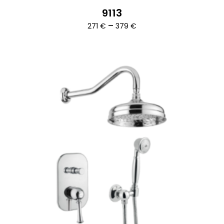
9113
Ártartomány:
–
271
€
379
€
271 €
-
379 €