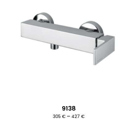
9138
Ártartomány:
–
305
€
427
€
305 €
-
427 €