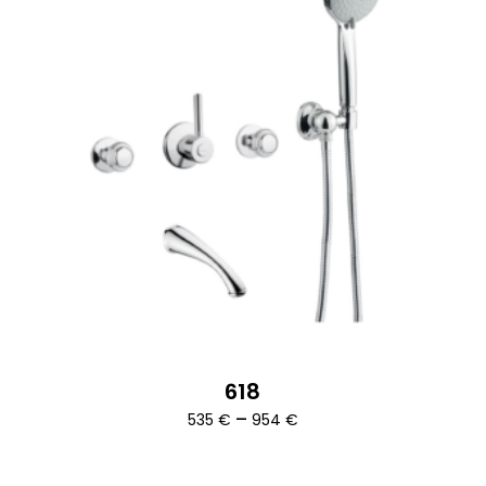
618
Ártartomány:
–
535
€
954
€
535 €
-
954 €