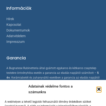
Információk
Hírek
Kapcsolat
Dokumentumok
Adatvédelem
Impresszum
Garancia
A Bugnatese Rubinetteria által gyártott egykaros és kétkaros csaptelep
5
testekre öntvényhiba esetén a garancia az eladás napjától számított –
év
. Kerámiabetét és zuhanyváltó esetében a garancia az eladás napjától
2 év
számított –
. A Bugnatese termékek az érvényes európai
Adatainak védelme fontos a
szabványokkal összhangban készülnek, folyamatos minőség-ellenőrzés
számunkra
mellett.
A webhelyen a lehető legjobb felhasználói élmény érdekében sütiket