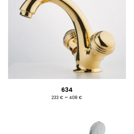
634
Ártartomány:
–
233
€
408
€
233 €
-
408 €