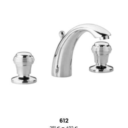
612
Ártartomány:
–