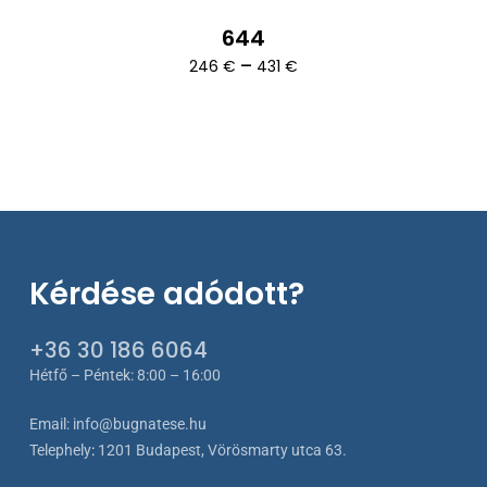
644
Ártartomány:
–
246
€
431
€
246 €
-
431 €
Kérdése adódott?
+36 30 186 6064
Hétfő – Péntek: 8:00 – 16:00
Email:
info@bugnatese.hu
Telephely
:
1201 Budapest, Vörösmarty utca 63.