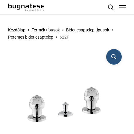
Menu
Skip
to
search
main
content
Kezdőlap
Termék típusok
Bidet csaptelep típusok
Peremes bidet csaptelep
622F