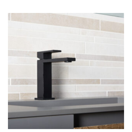
321 €
-
445 €