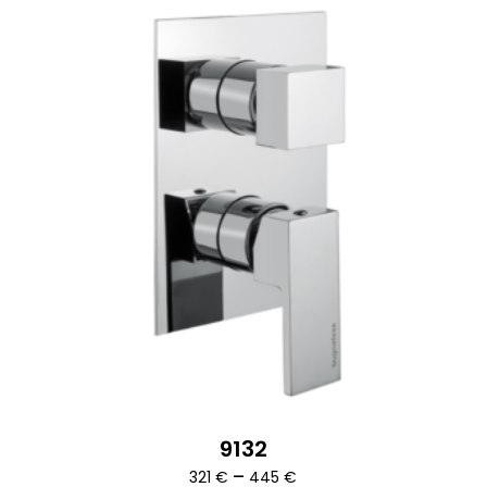
9132
Ártartomány:
–
321
€
445
€