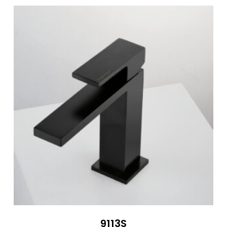
399 €
9113S