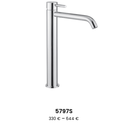
5797S
Ártartomány:
–
330
€
644
€
330 €
-