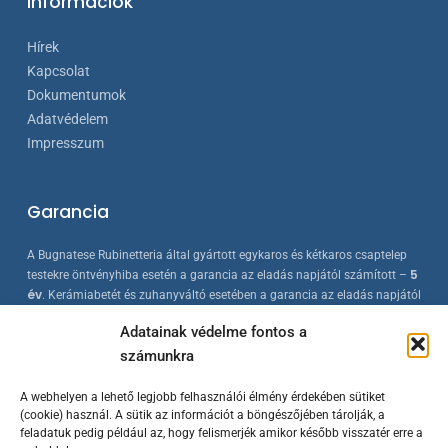
Információk
Hírek
Kapcsolat
Dokumentumok
Adatvédelem
Impresszum
Garancia
A Bugnatese Rubinetteria által gyártott egykaros és kétkaros csaptelep
5
testekre öntvényhiba esetén a garancia az eladás napjától számított –
év
. Kerámiabetét és zuhanyváltó esetében a garancia az eladás napjától
2 év
számított –
. A Bugnatese termékek az érvényes európai
Adatainak védelme fontos a
szabványokkal összhangban készülnek, folyamatos minőség-ellenőrzés
számunkra
mellett.
A webhelyen a lehető legjobb felhasználói élmény érdekében sütiket
(cookie) használ. A sütik az információt a böngészőjében tárolják, a
feladatuk pedig például az, hogy felismerjék amikor később visszatér erre a