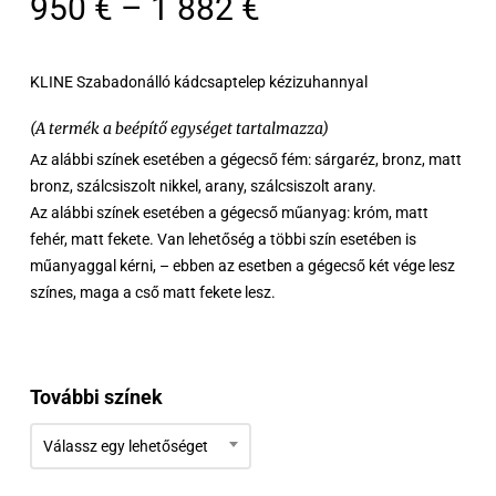
Ártartomány:
950
€
–
1 882
€
950 €
-
KLINE Szabadonálló kádcsaptelep kézizuhannyal
1
(A termék a beépítő egységet tartalmazza)
882 €
Az alábbi színek esetében a gégecső fém: sárgaréz, bronz, matt
bronz, szálcsiszolt nikkel, arany, szálcsiszolt arany.
Az alábbi színek esetében a gégecső műanyag: króm, matt
fehér, matt fekete. Van lehetőség a többi szín esetében is
műanyaggal kérni, – ebben az esetben a gégecső két vége lesz
színes, maga a cső matt fekete lesz.
További színek
Válassz egy lehetőséget