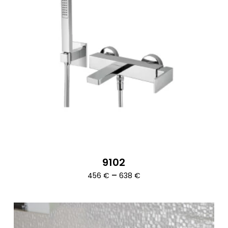
9102
Ártartomány:
–
456
€
638
€
456 €
-
638 €