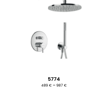
5774
Ártartomány:
–
489
€
987
€
489 €
-
987 €