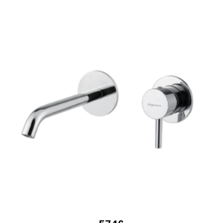
644 €