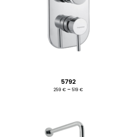
5792
Ártartomány:
–
259
€
519
€
259 €
-
519 €