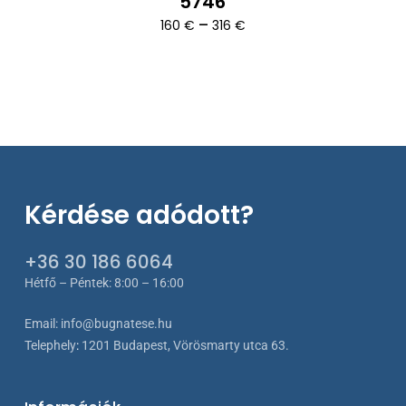
5746
Ártartomány:
–
160
€
316
€
160 €
-
316 €
Kérdése adódott?
+36 30 186 6064
Hétfő – Péntek: 8:00 – 16:00
Email:
info@bugnatese.hu
Telephely
:
1201 Budapest, Vörösmarty utca 63.