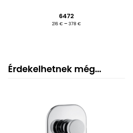
6472
Ártartomány:
–
216
€
378
€
216 €
-
378 €
Érdekelhetnek még…