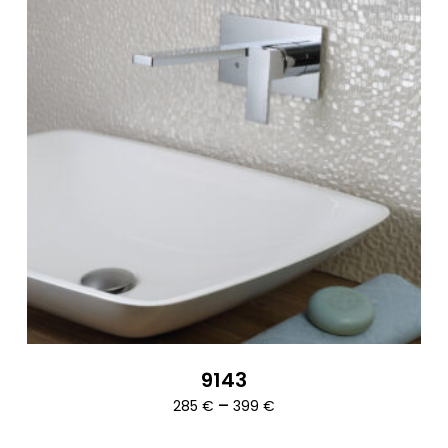
9143
Ártartomány:
–
285
€
399
€
285 €
-