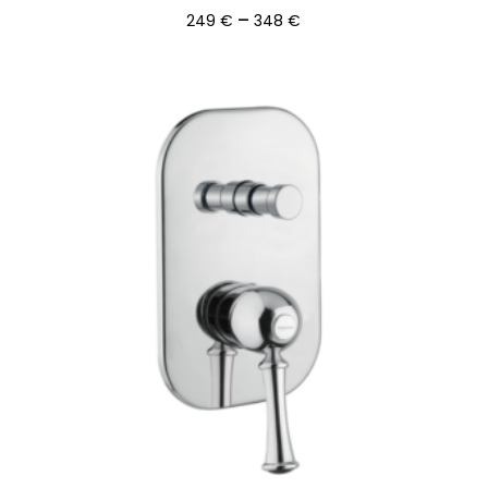
Ártartomány:
–
249
€
348
€
249 €
-
348 €