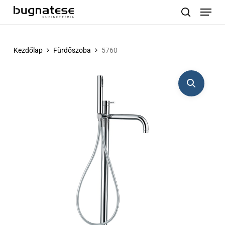
Menu
Skip
to
search
main
content
Kezdőlap
Fürdőszoba
5760