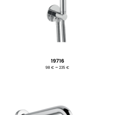
19716
Ártartomány:
–
98
€
235
€
98 €
-
235 €