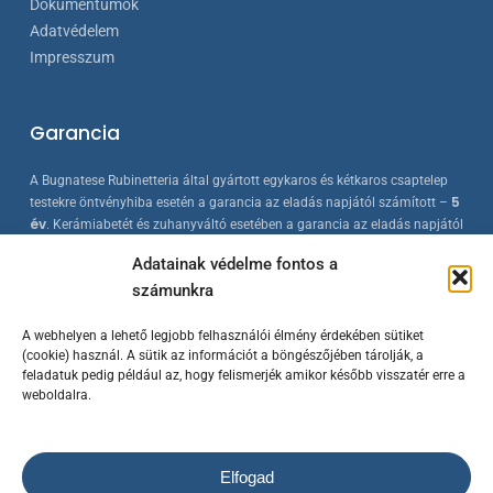
Dokumentumok
Adatvédelem
Impresszum
Garancia
A Bugnatese Rubinetteria által gyártott egykaros és kétkaros csaptelep
5
testekre öntvényhiba esetén a garancia az eladás napjától számított –
év
. Kerámiabetét és zuhanyváltó esetében a garancia az eladás napjától
2 év
számított –
. A Bugnatese termékek az érvényes európai
Adatainak védelme fontos a
szabványokkal összhangban készülnek, folyamatos minőség-ellenőrzés
számunkra
mellett.
A webhelyen a lehető legjobb felhasználói élmény érdekében sütiket
(cookie) használ. A sütik az információt a böngészőjében tárolják, a
feladatuk pedig például az, hogy felismerjék amikor később visszatér erre a
weboldalra.
Elfogad