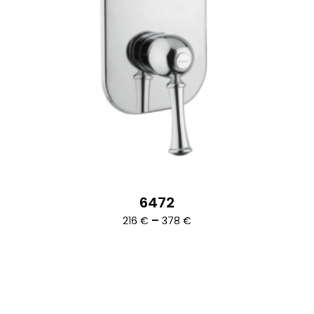
6472
Ártartomány:
–
216
€
378
€
216 €
-
378 €