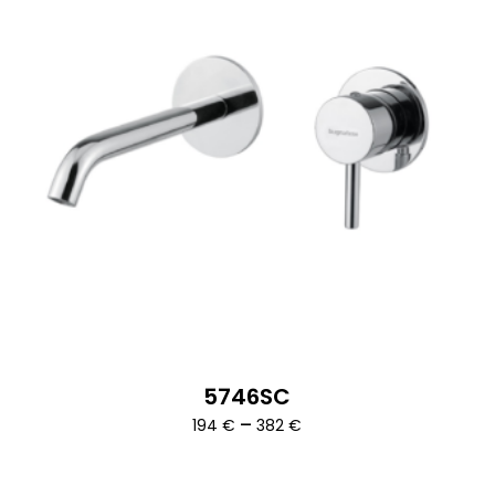
5746SC
Ártartomány:
–
194
€
382
€
194 €
-
382 €