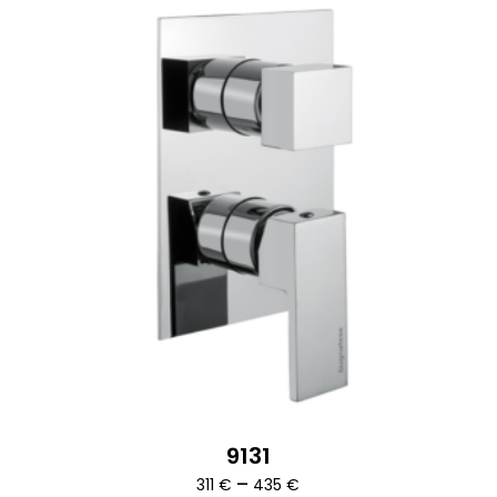
9131
Ártartomány:
–
311
€
435
€