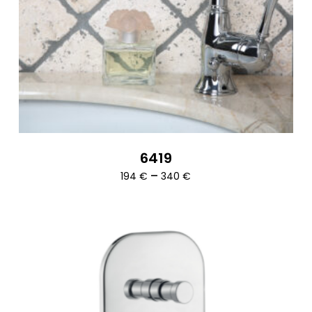
6419
Ártartomány:
–
194
€
340
€
194 €
-
340 €