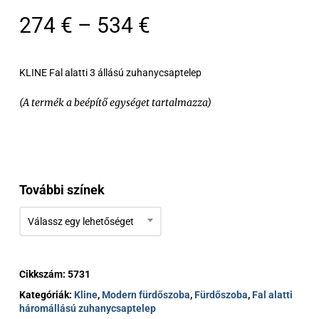
Ártartomány:
274
€
–
534
€
274 €
-
KLINE Fal alatti 3 állású zuhanycsaptelep
534 €
(A termék a beépítő egységet tartalmazza)
További színek
Válassz egy lehetőséget
Cikkszám:
5731
Kategóriák:
Kline
,
Modern fürdőszoba
,
Fürdőszoba
,
Fal alatti
háromállású zuhanycsaptelep