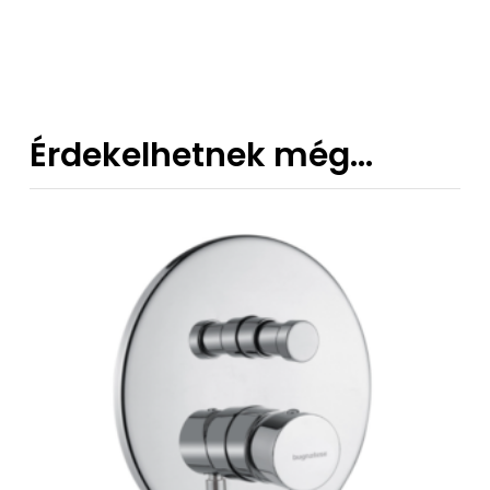
311 €
-
435 €
Érdekelhetnek még…