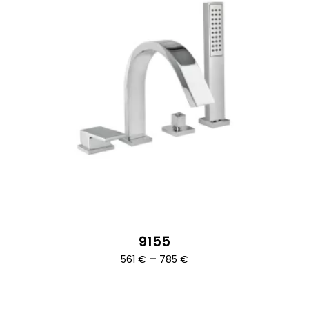
9155
Ártartomány:
–
561
€
785
€
561 €
-
785 €