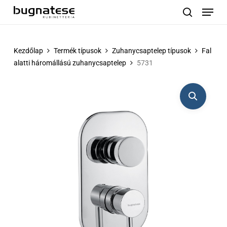
Menu
Skip
to
search
main
content
Kezdőlap
Termék típusok
Zuhanycsaptelep típusok
Fal
alatti háromállású zuhanycsaptelep
5731