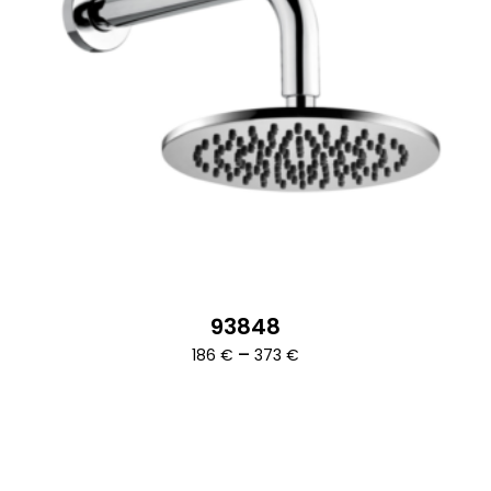
93848
Ártartomány:
–
186
€
373
€
186 €
-
373 €