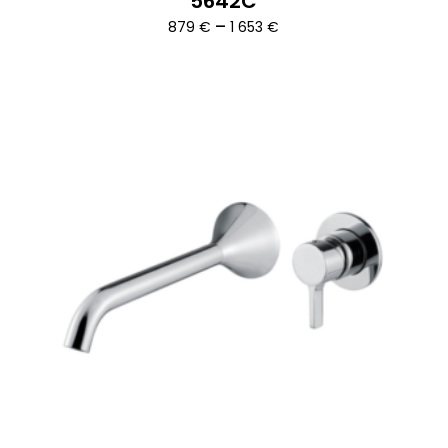
5642C
Ártartomány:
–
879
€
1 653
€
879 €
-
1
653 €