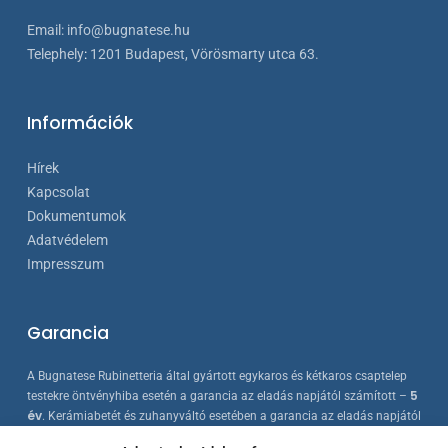
Email:
info@bugnatese.hu
Telephely
:
1201 Budapest, Vörösmarty utca 63.
Információk
Hírek
Kapcsolat
Dokumentumok
Adatvédelem
Impresszum
Garancia
A Bugnatese Rubinetteria által gyártott egykaros és kétkaros csaptelep
5
testekre öntvényhiba esetén a garancia az eladás napjától számított –
év
. Kerámiabetét és zuhanyváltó esetében a garancia az eladás napjától
2 év
számított –
. A Bugnatese termékek az érvényes európai