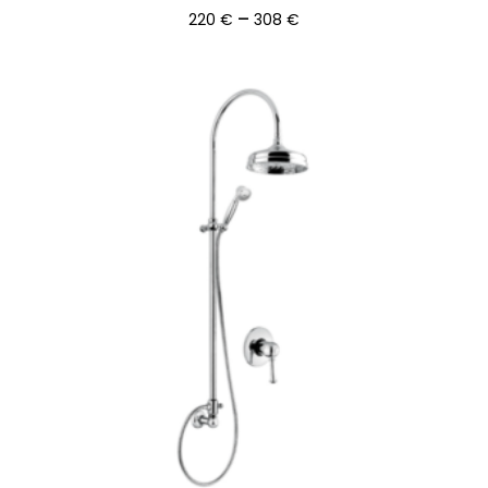
Ártartomány:
–
220
€
308
€
220 €
-
308 €