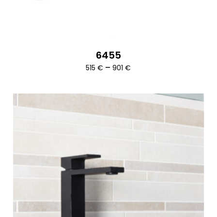
6455
Ártartomány:
–
515
€
901
€
515 €
-
901 €