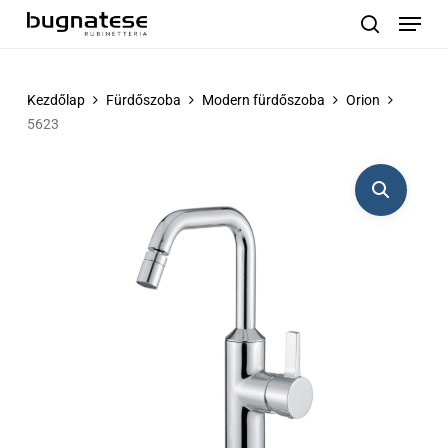
Menu
Skip
to
search
main
content
Kezdőlap
Fürdőszoba
Modern fürdőszoba
Orion
5623