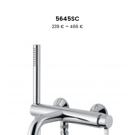
5645SC
Ártartomány:
–
239
€
466
€
239 €
-
466 €