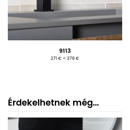
9113
Ártartomány:
–
271
€
379
€
271 €
-
379 €
Érdekelhetnek még…