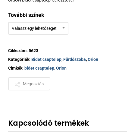
ORION Bidet csaptelep leeresztővel
414 €
További színek
Válassz egy lehetőséget
Cikkszám:
5623
Kategóriák:
Bidet csaptelep
,
Fürdőszoba
,
Orion
Címkék:
bidet csaptelep
,
Orion
Megosztás
Kapcsolódó termékek