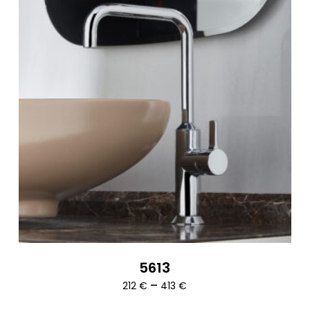
5613
Ártartomány:
–
212
€
413
€
212 €
-