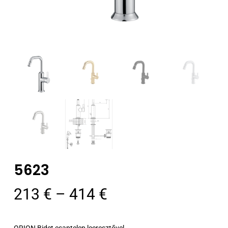
5623
Ártartomány:
213
€
–
414
€
213 €
-