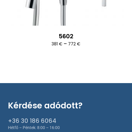
5602
Ártartomány:
–
381
€
772
€
381 €
-
772 €
Kérdése adódott?
+36 30 186 6064
Hétfő – Péntek: 8:00 – 16:00