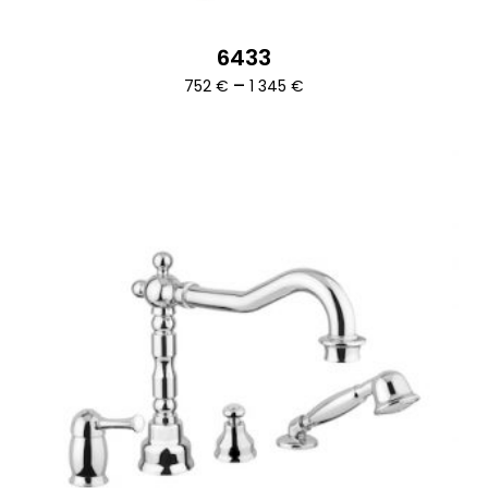
6433
Ártartomány:
–
752
€
1 345
€
752 €
-
1
345 €