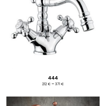
444
Ártartomány:
–
212
€
371
€
212 €
-
371 €