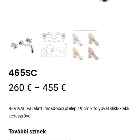
465SC
Ártartomány:
260
€
–
455
€
260 €
-
REVIVAL Fal alatti mosdócsaptelep 19 cm kifolyóval klikk-klakk
455 €
leeresztővel
További színek