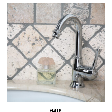
723 €
6419