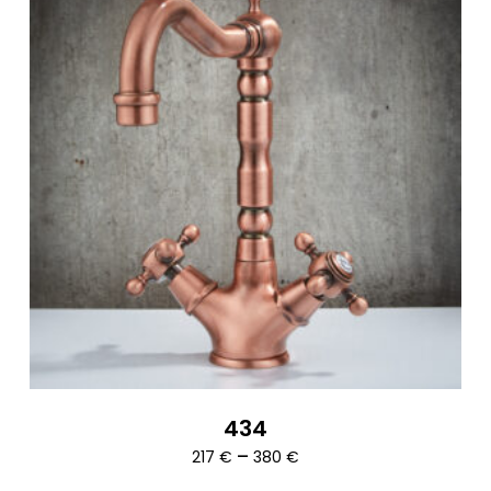
434
Ártartomány:
–
217
€
380
€
217 €
-