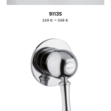
9113S
Ártartomány:
–
249
€
348
€
249 €
-
348 €