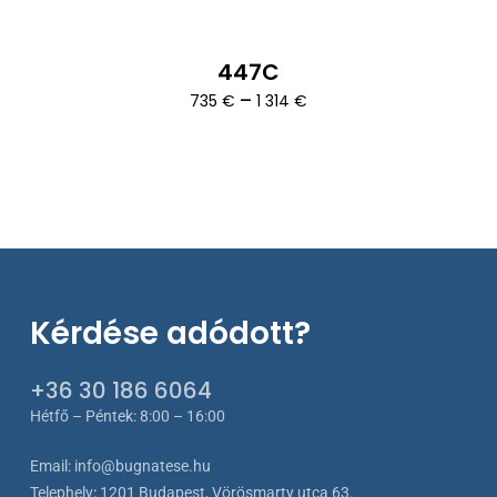
447C
Ártartomány:
–
735
€
1 314
€
735 €
-
1
314 €
Kérdése adódott?
+36 30 186 6064
Hétfő – Péntek: 8:00 – 16:00
Email:
info@bugnatese.hu
Telephely
:
1201 Budapest, Vörösmarty utca 63.