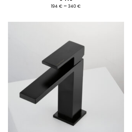
Ártartomány:
–
194
€
340
€
194 €
-
340 €