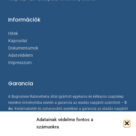
Információk
Hírek
Kapcsolat
Dokumentumok
Adatvédelem
Impresszum
Garancia
A Bugnatese Rubinetteria által gyártott egykaros és kétkaros csaptelep
5
testekre öntvényhiba esetén a garancia az eladás napjától számított –
év
. Kerámiabetét és zuhanyváltó esetében a garancia az eladás napjától
2 év
számított –
. A Bugnatese termékek az érvényes európai
Adatainak védelme fontos a
szabványokkal összhangban készülnek, folyamatos minőség-ellenőrzés
számunkra
mellett.