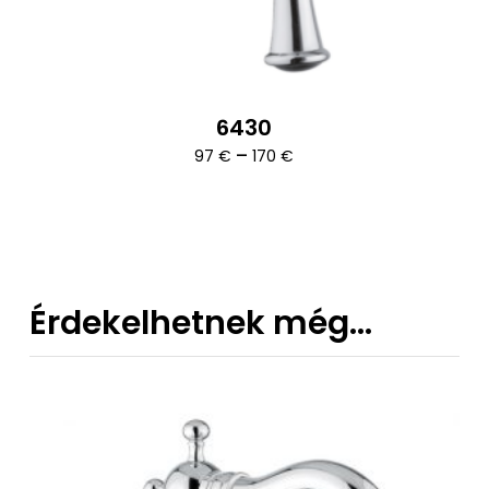
6430
Ártartomány:
–
97
€
170
€
97 €
-
170 €
Érdekelhetnek még…