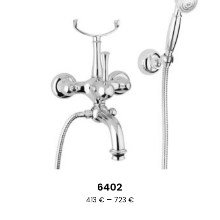
6402
Ártartomány:
–
413
€
723
€
413 €
-