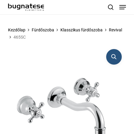
Menu
Skip
to
search
main
content
Kezdőlap
Fürdőszoba
Klasszikus fürdőszoba
Revival
465SC