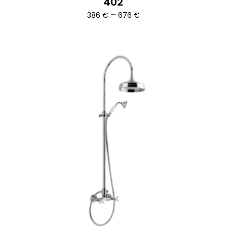
402
Ártartomány:
–
386
€
676
€
386 €
-
676 €