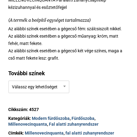
MILLENOVECINQUANTA Fal alatti zuhanycsaptelep
1
kézizuhannyal és esőztetőfejjel
271 €
(A termék a beépítő egységet tartalmazza)
Az alábbi színek esetében a gégecső fém: szálcsiszolt nikkel.
Az alábbi színek esetében a gégecső műanyag: króm, matt
fehér, matt fekete.
Az alábbi színek esetében a gégecső két vége színes, maga a
cső matt fekete lesz: grafit.
További színek
Válassz egy lehetőséget
Cikkszám:
4527
Kategóriák:
Modern fürdőszoba
,
Fürdőszoba
,
Millenovecinquanta
,
Fal alatti zuhanyrendszer
Címkék:
Millenovecinquanta
,
fal alatti zuhanyrendszer