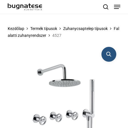
Menu
Skip
to
search
main
content
Kezdőlap
Termék típusok
Zuhanycsaptelep típusok
Fal
alatti zuhanyrendszer
4527