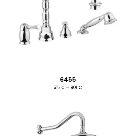
6455
Ártartomány:
–
515
€
901
€
515 €
-
901 €