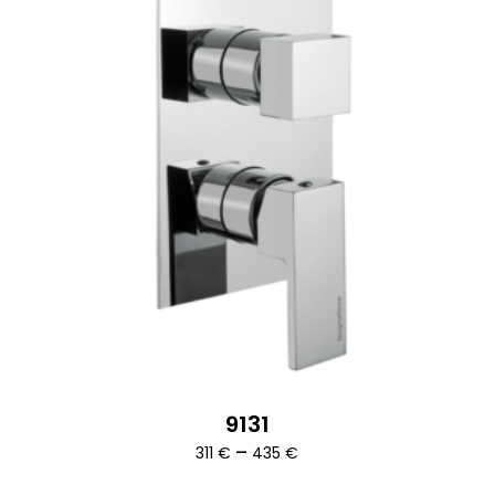
9131
Ártartomány:
–
311
€
435
€
311 €
-