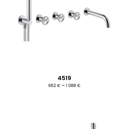
4519
Ártartomány:
–
662
€
1 088
€
662 €
-
1
088 €