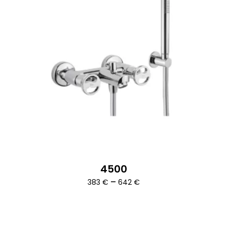
4500
Ártartomány:
–
383
€
642
€
383 €
-
642 €