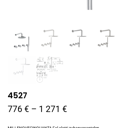
4527
Ártartomány:
776
€
–
1 271
€
776 €
-