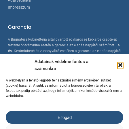
Adatvédelem
Impresszum
Garancia
A Bugnatese Rubinetteria által gyártott egykaros és kétkaros csaptelep
5
testekre öntvényhiba esetén a garancia az eladás napjától számított –
év
. Kerámiabetét és zuhanyváltó esetében a garancia az eladás napjától
2 év
számított –
. A Bugnatese termékek az érvényes európai
Adatainak védelme fontos a
szabványokkal összhangban készülnek, folyamatos minőség-ellenőrzés
számunkra
mellett.
A webhelyen a lehető legjobb felhasználói élmény érdekében sütiket
(cookie) használ. A sütik az információt a böngészőjében tárolják, a
feladatuk pedig például az, hogy felismerjék amikor később visszatér erre a
weboldalra.
Elfogad
© 2023 Bugnatese Hungary Kft.
– bugnatese.hu
/ Készítette a
Rowww