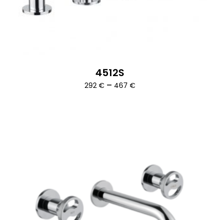
4512S
Ártartomány:
–
292
€
467
€
292 €
-
467 €