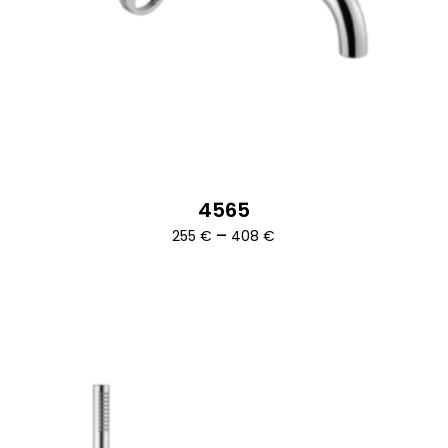
4565
Ártartomány:
–
255
€
408
€
255 €
-
408 €