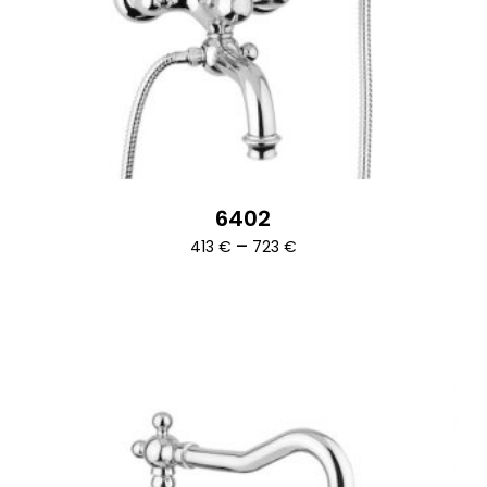
6402
Ártartomány:
–
413
€
723
€
413 €
-
723 €