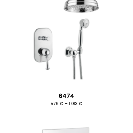
6474
Ártartomány:
–
576
€
1 013
€
576 €
-
1
013 €