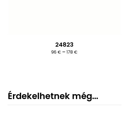
24823
Ártartomány:
–
96
€
178
€
96 €
-
178 €
Érdekelhetnek még…