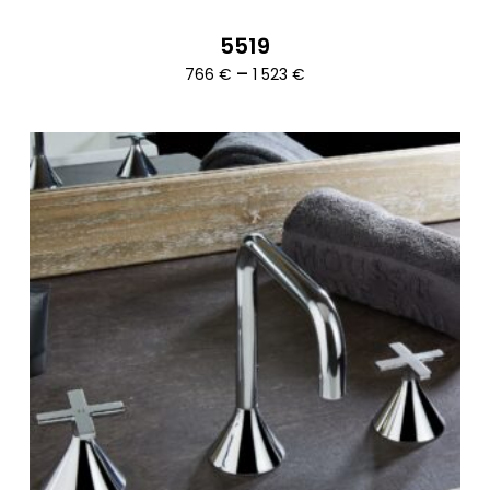
5519
Ártartomány:
–
766
€
1 523
€
766 €
-
1
523 €