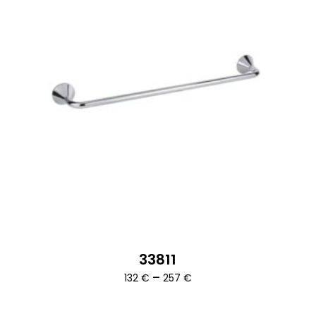
33811
Ártartomány:
–
132
€
257
€
132 €
-
257 €