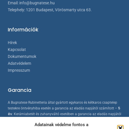
Email:
info@bugnatese.hu
Telephely
:
1201 Budapest, Vörösmarty utca 63.
Információk
Hírek
Kapcsolat
Dokumentumok
Adatvédelem
Impresszum
Garancia
A Bugnatese Rubinetteria által gyártott egykaros és kétkaros csaptelep
5
testekre öntvényhiba esetén a garancia az eladás napjától számított –
év
. Kerámiabetét és zuhanyváltó esetében a garancia az eladás napjától
2 év
számított –
. A Bugnatese termékek az érvényes európai
Adatainak védelme fontos a
szabványokkal összhangban készülnek, folyamatos minőség-ellenőrzés