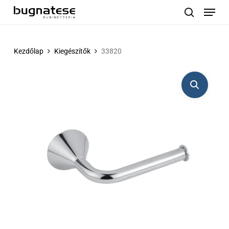
Menu
Skip
to
search
main
content
Kezdőlap
Kiegészítők
33820