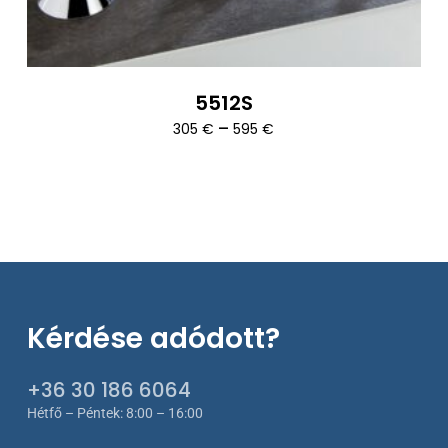
5512S
Ártartomány:
–
305
€
595
€
305 €
-
595 €
Kérdése adódott?
+36 30 186 6064
Hétfő – Péntek: 8:00 – 16:00