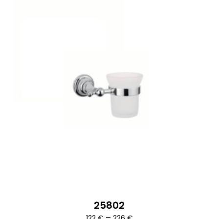
25802
Ártartomány:
–
122
€
226
€