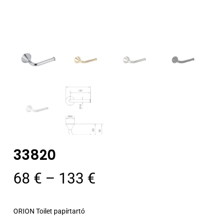
33820
Ártartomány:
68
€
–
133
€
68 €
-
ORION Toilet papírtartó