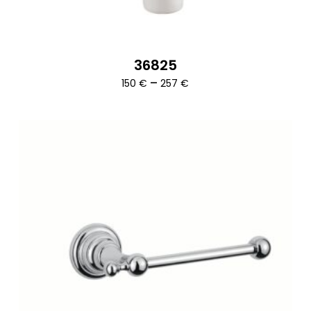
36825
Ártartomány:
–
150
€
257
€
150 €
-
257 €