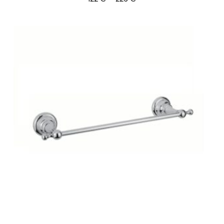
122 €
-
226 €