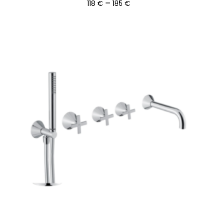
Ártartomány:
–
118
€
185
€
118 €
-
185 €