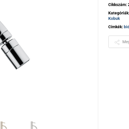
Csempeszelep
Cikkszám:
Kategóriák
Kobuk
Címkék:
bi
Meg