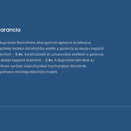
arancia
Bugnatese Rubinetteria által gyártott egykaros és kétkaros
aptelep testekre öntvényhiba esetén a garancia az eladás napjától
5 év
ámított –
. Kerámiabetét és zuhanyváltó esetében a garancia
2 év
 eladás napjától számított –
. A Bugnatese termékek az
vényes európai szabványokkal összhangban készülnek,
lyamatos minőség-ellenőrzés mellett.