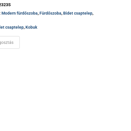
Sarokszelepek
2323S
Kád le és túlfolyók
:
Modern fürdőszoba
,
Fürdőszoba
,
Bidet csaptelep
,
det csaptelep
,
Kobuk
osztás