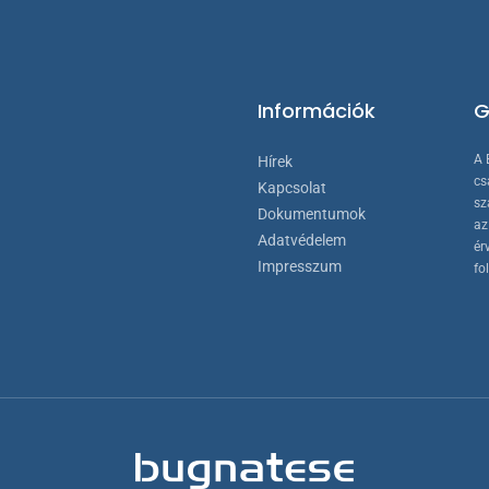
Információk
G
A 
Hírek
cs
Kapcsolat
sz
Dokumentumok
az
Adatvédelem
ér
Impresszum
fo