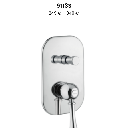
9113S
Ártartomány:
–
249
€
348
€
249 €
-
348 €