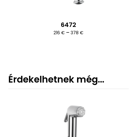
6472
Ártartomány:
–
216
€
378
€
216 €
-
378 €
Érdekelhetnek még…