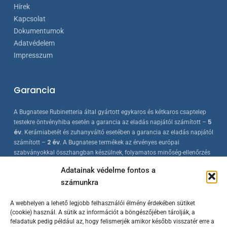
Hírek
Kapcsolat
Dokumentumok
Adatvédelem
Impresszum
Garancia
A Bugnatese Rubinetteria által gyártott egykaros és kétkaros csaptelep
5
testekre öntvényhiba esetén a garancia az eladás napjától számított –
év
. Kerámiabetét és zuhanyváltó esetében a garancia az eladás napjától
2 év
számított –
. A Bugnatese termékek az érvényes európai
szabványokkal összhangban készülnek, folyamatos minőség-ellenőrzés
mellett.
Adatainak védelme fontos a
számunkra
A webhelyen a lehető legjobb felhasználói élmény érdekében sütiket
(cookie) használ. A sütik az információt a böngészőjében tárolják, a
feladatuk pedig például az, hogy felismerjék amikor később visszatér erre a