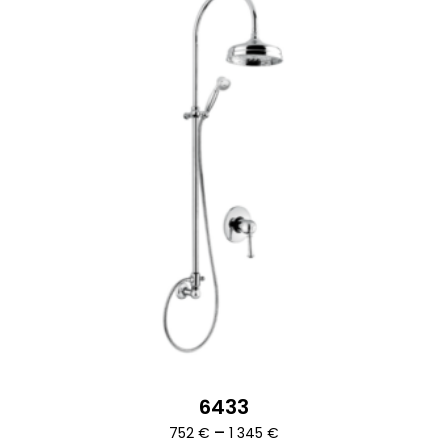
6433
Ártartomány:
–
752
€
1 345
€
752 €