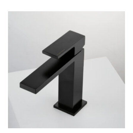
-
1
345 €