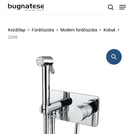
Menu
Skip
to
search
main
content
Kezdőlap
Fürdőszoba
Modern fürdőszoba
Kobuk
2266