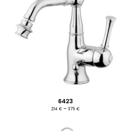
6423
Ártartomány:
–
214
€
375
€
214 €
-
375 €