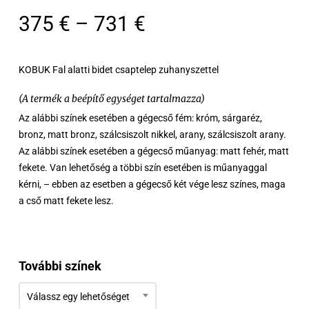
Ártartomány:
375
€
–
731
€
375 €
-
KOBUK Fal alatti bidet csaptelep zuhanyszettel
731 €
(A termék a beépítő egységet tartalmazza)
Az alábbi színek esetében a gégecső fém: króm, sárgaréz,
bronz, matt bronz, szálcsiszolt nikkel, arany, szálcsiszolt arany.
Az alábbi színek esetében a gégecső műanyag: matt fehér, matt
fekete. Van lehetőség a többi szín esetében is műanyaggal
kérni, – ebben az esetben a gégecső két vége lesz színes, maga
a cső matt fekete lesz.
További színek
Válassz egy lehetőséget