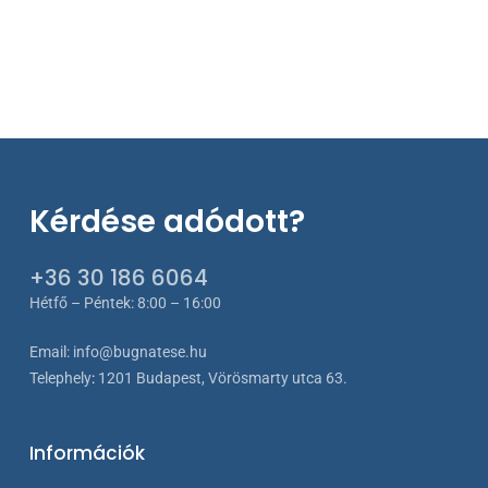
195 €
-
380 €
Kérdése adódott?
+36 30 186 6064
Hétfő – Péntek: 8:00 – 16:00
Email:
info@bugnatese.hu
Telephely
:
1201 Budapest, Vörösmarty utca 63.
Információk