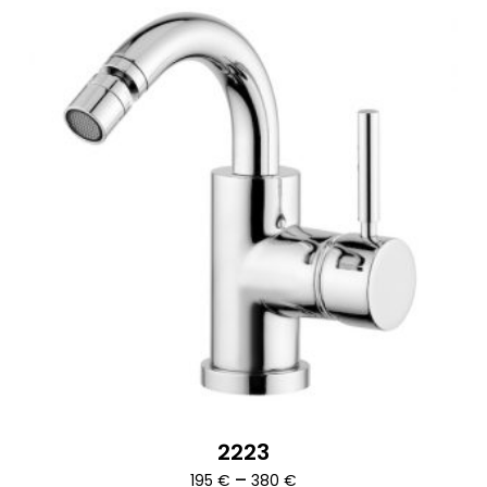
2223
Ártartomány:
–
195
€
380
€