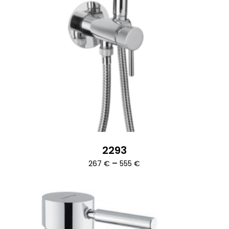
2293
Ártartomány:
–
267
€
555
€
267 €
-
555 €