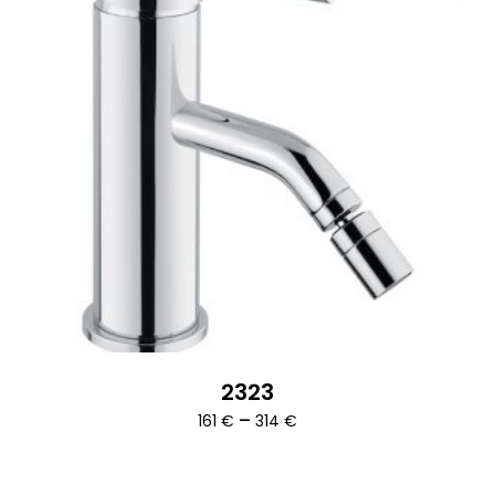
2323
Ártartomány:
–
161
€
314
€
161 €
-
314 €