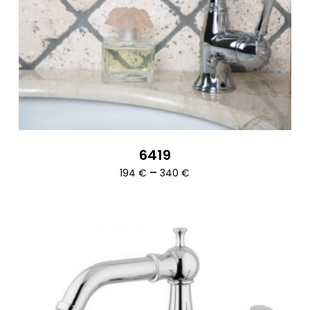
6419
Ártartomány:
–
194
€
340
€
194 €
-
340 €