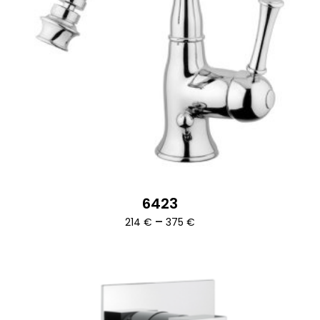
6423
Ártartomány:
–
214
€
375
€
214 €
-
375 €