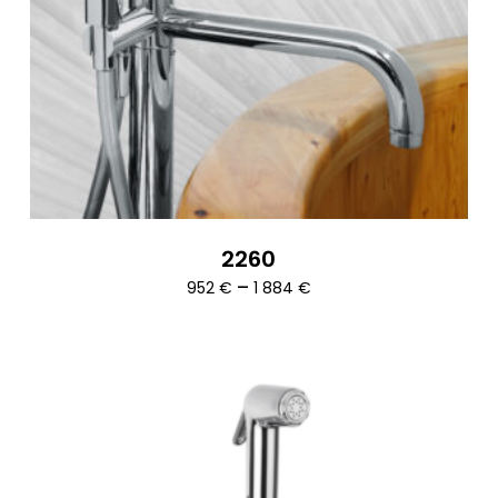
2260
Ártartomány:
–
952
€
1 884
€
952 €
-
1
884 €