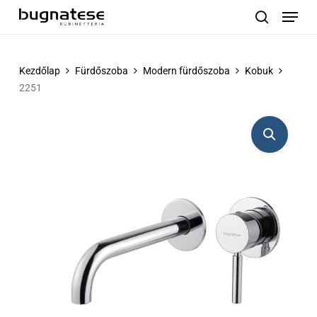
Menu
Skip
to
search
main
content
Kezdőlap
Fürdőszoba
Modern fürdőszoba
Kobuk
2251