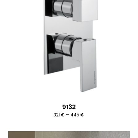
9132
Ártartomány:
–
321
€
445
€
321 €
-
445 €