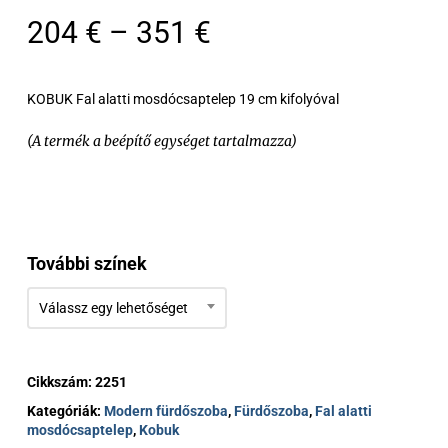
Ártartomány:
204
€
–
351
€
204 €
-
KOBUK Fal alatti mosdócsaptelep 19 cm kifolyóval
351 €
(A termék a beépítő egységet tartalmazza)
További színek
Válassz egy lehetőséget
Cikkszám:
2251
Kategóriák:
Modern fürdőszoba
,
Fürdőszoba
,
Fal alatti
mosdócsaptelep
,
Kobuk