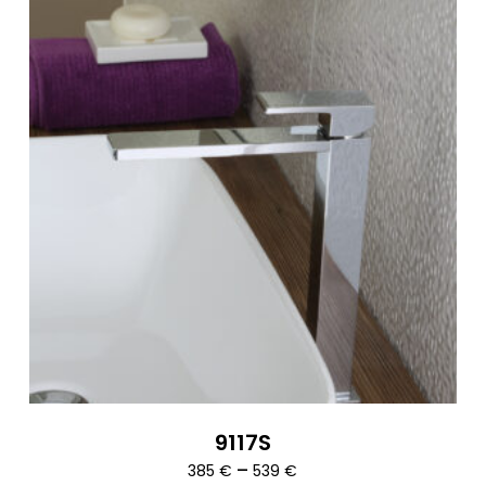
9117S
Ártartomány:
–
385
€
539
€