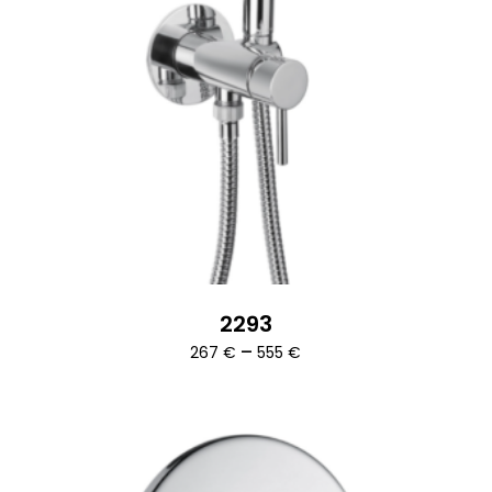
2293
Ártartomány:
–
267
€
555
€
267 €
-
555 €