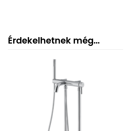
385 €
-
539 €
Érdekelhetnek még…