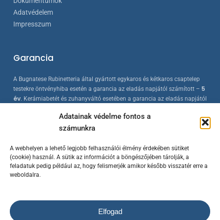
Dokumentumok
Adatvédelem
Impresszum
Garancia
A Bugnatese Rubinetteria által gyártott egykaros és kétkaros csaptelep
5
testekre öntvényhiba esetén a garancia az eladás napjától számított –
év
. Kerámiabetét és zuhanyváltó esetében a garancia az eladás napjától
2 év
számított –
. A Bugnatese termékek az érvényes európai
Adatainak védelme fontos a
szabványokkal összhangban készülnek, folyamatos minőség-ellenőrzés
számunkra
mellett.
A webhelyen a lehető legjobb felhasználói élmény érdekében sütiket
(cookie) használ. A sütik az információt a böngészőjében tárolják, a
feladatuk pedig például az, hogy felismerjék amikor később visszatér erre a
weboldalra.
Elfogad