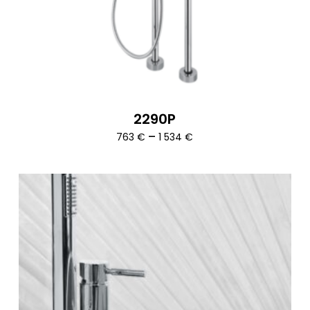
2290P
Ártartomány:
–
763
€
1 534
€
763 €
-
1
534 €