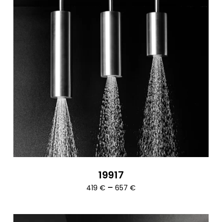
19917
Ártartomány:
–
419
€
657
€
419 €
-
657 €