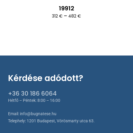
19912
Ártartomány:
–
312
€
482
€
312 €
-
482 €
Kérdése adódott?
+36 30 186 6064
Hétfő – Péntek: 8:00 – 16:00
Email:
info@bugnatese.hu
Telephely
:
1201 Budapest, Vörösmarty utca 63.