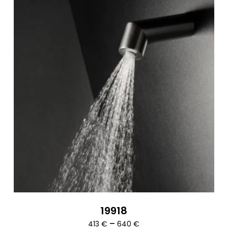
19918
Ártartomány:
–
413
€
640
€