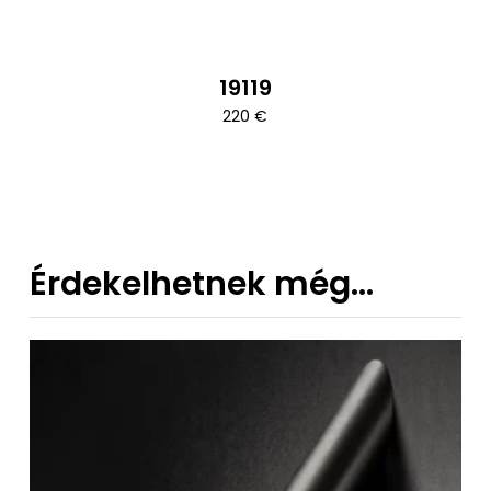
19119
220
€
Érdekelhetnek még…