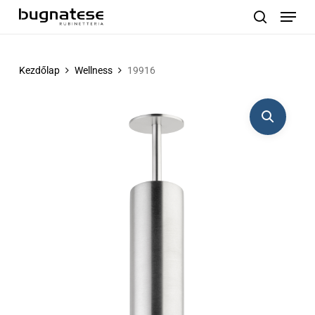
Menu
Skip
to
search
main
content
Kezdőlap
Wellness
19916