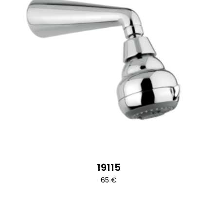
19115
65
€