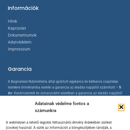
Információk
Hírek
Kapcsolat
Dokumentumok
Adatvédelem
Impresszum
Garancia
A Bugnatese Rubinetteria által gyártott egykaros és kétkaros csaptelep
5
testekre öntvényhiba esetén a garancia az eladás napjától számított –
év
. Kerámiabetét és zuhanyváltó esetében a garancia az eladás napjától
2 év
számított –
. A Bugnatese termékek az érvényes európai
Adatainak védelme fontos a
szabványokkal összhangban készülnek, folyamatos minőség-ellenőrzés
számunkra
mellett.
A webhelyen a lehető legjobb felhasználói élmény érdekében sütiket
(cookie) használ. A sütik az információt a böngészőjében tárolják, a