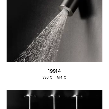
19914
Ártartomány:
–
336
€
514
€
336 €
-
514 €