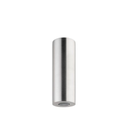
413 €
-
640 €