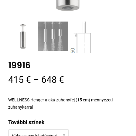
19916
Ártartomány:
415
€
–
648
€
415 €
-
WELLNESS Henger alakú zuhanyfej (15 cm) mennyezeti
648 €
zuhanykarral
További színek
Válassz egy lehetőséget