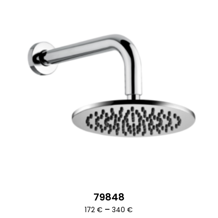
79848
Ártartomány:
–
172
€
340
€
172 €