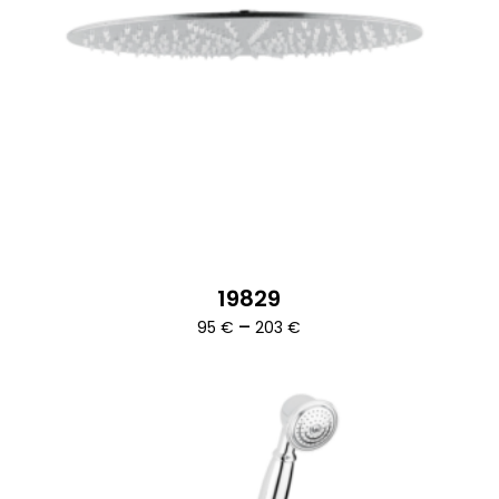
19829
Ártartomány:
–
95
€
203
€
95 €
-
203 €