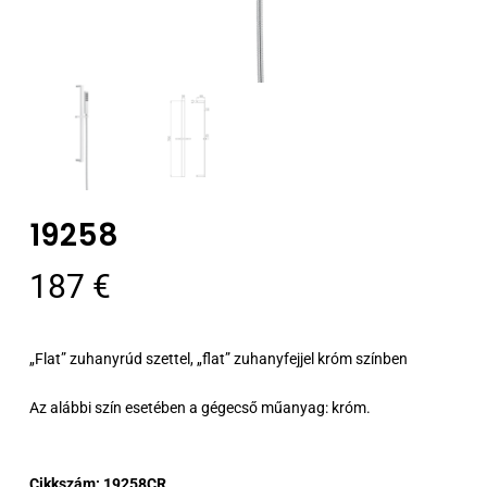
19258
187
€
„Flat” zuhanyrúd szettel, „flat” zuhanyfejjel króm színben
Az alábbi szín esetében a gégecső műanyag: króm.
Cikkszám:
19258CR