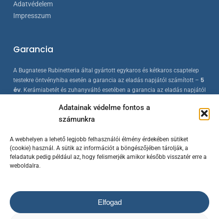
Adatvédelem
Impresszum
Garancia
A Bugnatese Rubinetteria által gyártott egykaros és kétkaros csaptelep
5
testekre öntvényhiba esetén a garancia az eladás napjától számított –
év
. Kerámiabetét és zuhanyváltó esetében a garancia az eladás napjától
2 év
számított –
. A Bugnatese termékek az érvényes európai
Adatainak védelme fontos a
szabványokkal összhangban készülnek, folyamatos minőség-ellenőrzés
számunkra
mellett.
A webhelyen a lehető legjobb felhasználói élmény érdekében sütiket
(cookie) használ. A sütik az információt a böngészőjében tárolják, a
feladatuk pedig például az, hogy felismerjék amikor később visszatér erre a
weboldalra.
Elfogad
© 2023 Bugnatese Hungary Kft.
– bugnatese.hu
/ Készítette a
Rowww