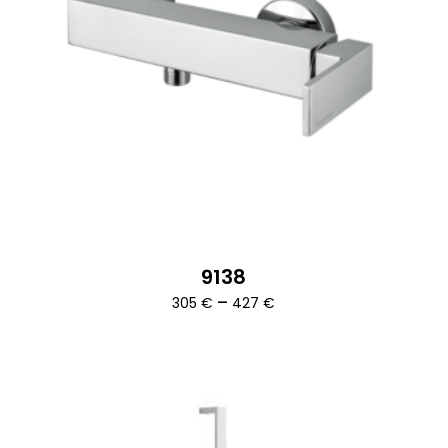
9138
Ártartomány:
–
305
€
427
€
305 €
-
427 €