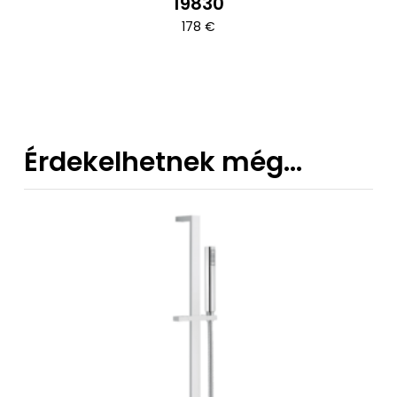
19830
178
€
Érdekelhetnek még…