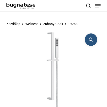
Menu
Skip
to
search
main
content
Kezdőlap
Wellness
Zuhanyrudak
19258