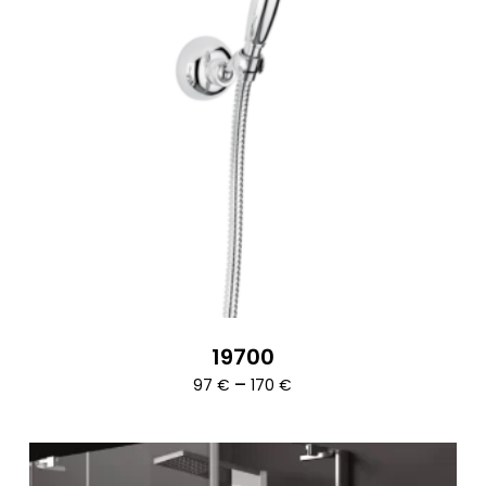
19700
Ártartomány:
–
97
€
170
€
97 €
-
170 €