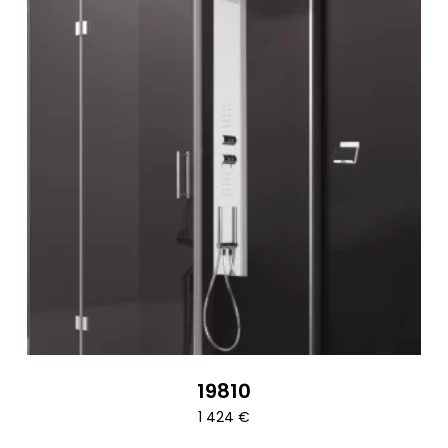
19810
1 424
€