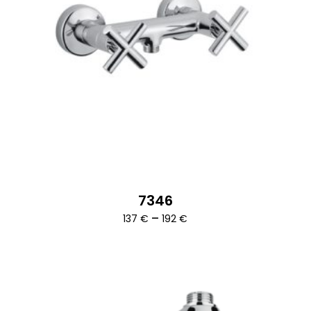
7346
Ártartomány:
–
137
€
192
€
137 €
-
192 €