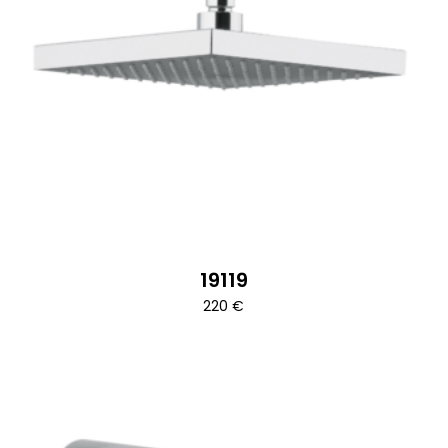
19119
220
€