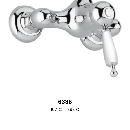
6336
Ártartomány:
–
167
€
292
€
167 €
-
292 €