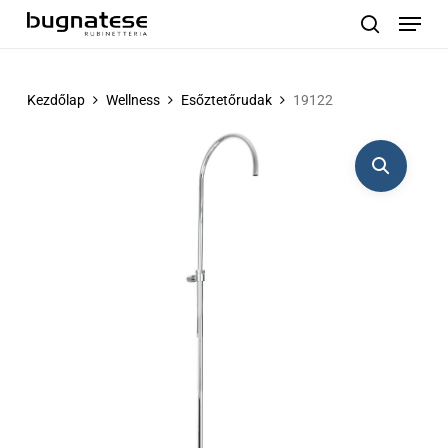
Menu
Skip
to
search
main
content
Kezdőlap
Wellness
Esőztetőrudak
19122