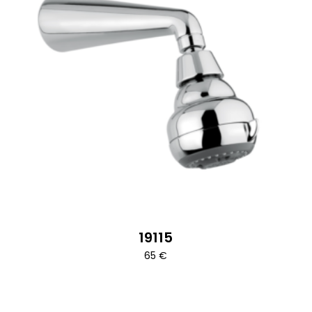
19115
65
€