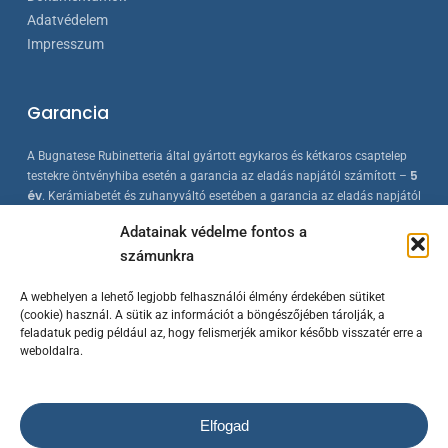
Adatvédelem
Impresszum
Garancia
A Bugnatese Rubinetteria által gyártott egykaros és kétkaros csaptelep
5
testekre öntvényhiba esetén a garancia az eladás napjától számított –
év
. Kerámiabetét és zuhanyváltó esetében a garancia az eladás napjától
2 év
számított –
. A Bugnatese termékek az érvényes európai
Adatainak védelme fontos a
szabványokkal összhangban készülnek, folyamatos minőség-ellenőrzés
számunkra
mellett.
A webhelyen a lehető legjobb felhasználói élmény érdekében sütiket
(cookie) használ. A sütik az információt a böngészőjében tárolják, a
feladatuk pedig például az, hogy felismerjék amikor később visszatér erre a
weboldalra.
Elfogad