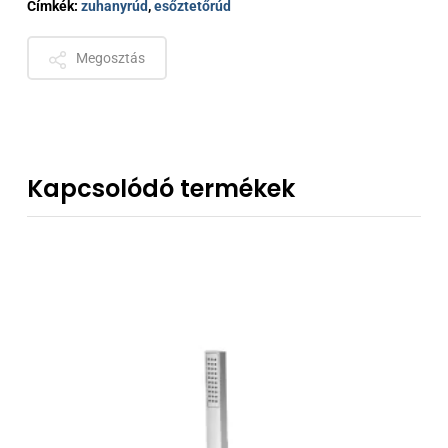
Címkék:
zuhanyrúd
,
esőztetőrúd
Megosztás
Kapcsolódó termékek