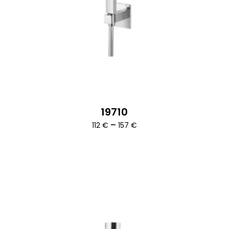
19710
Ártartomány:
–
112
€
157
€
112 €
-
157 €