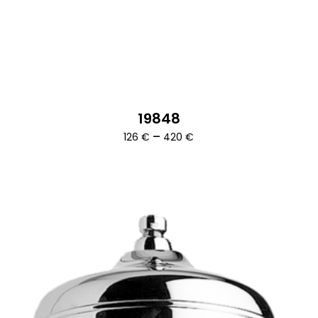
19848
Ártartomány:
–
126
€
420
€
126 €
-
420 €