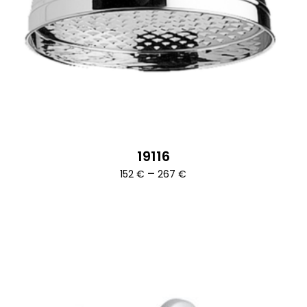
19116
Ártartomány:
–
152
€
267
€
152 €
-
267 €