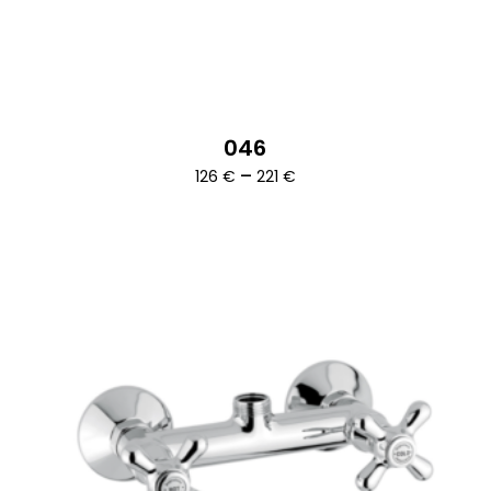
046
Ártartomány:
–
126
€
221
€
126 €
-
221 €