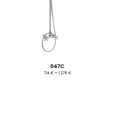
047C
Ártartomány:
–
714
€
1 276
€
714 €
-
1
276 €