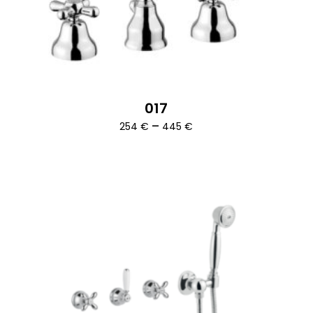
017
Ártartomány:
–
254
€
445
€
254 €
-
445 €