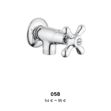
058
Ártartomány:
–
54
€
95
€
54 €
-