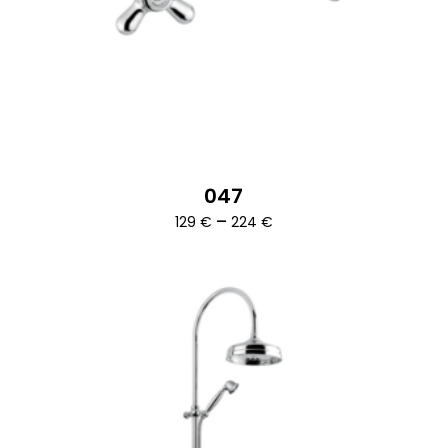
047
Ártartomány:
–
129
€
224
€
129 €
-
224 €