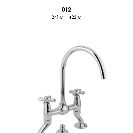
012
Ártartomány:
–
241
€
422
€
241 €
-
422 €