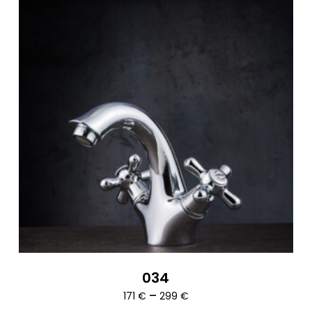
034
Ártartomány:
–
171
€
299
€
171 €