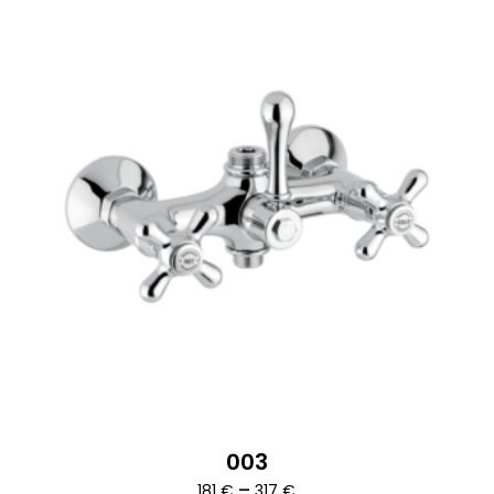
003
Ártartomány:
–
181
€
317
€