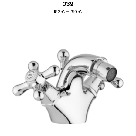
039
Ártartomány:
–
182
€
319
€
182 €
-
319 €