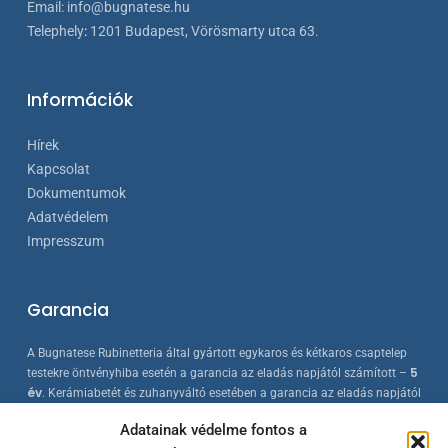
Email:
info@bugnatese.hu
Telephely
:
1201 Budapest, Vörösmarty utca 63.
Információk
Hírek
Kapcsolat
Dokumentumok
Adatvédelem
Impresszum
Garancia
A Bugnatese Rubinetteria által gyártott egykaros és kétkaros csaptelep
5
testekre öntvényhiba esetén a garancia az eladás napjától számított –
év
. Kerámiabetét és zuhanyváltó esetében a garancia az eladás napjától
2 év
számított –
. A Bugnatese termékek az érvényes európai
Adatainak védelme fontos a
szabványokkal összhangban készülnek, folyamatos minőség-ellenőrzés