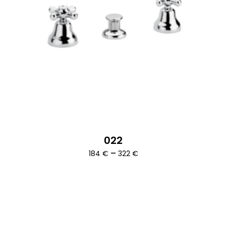
022
Ártartomány:
–
184
€
322
€
184 €
-
322 €