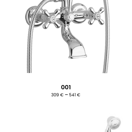
001
Ártartomány:
–
309
€
541
€
309 €
-
541 €