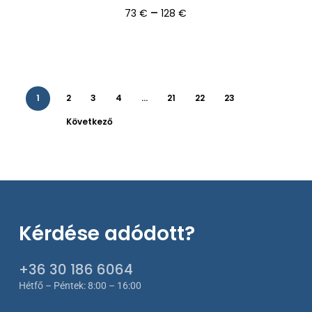
Ártartomány:
–
73
€
128
€
73 €
-
128 €
1
2
3
4
…
21
22
23
Következő
Kérdése adódott?
+36 30 186 6064
Hétfő – Péntek: 8:00 – 16:00