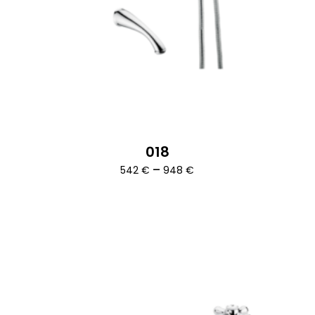
018
Ártartomány:
–
542
€
948
€
542 €
-
948 €