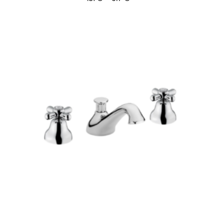
181 €
-
317 €