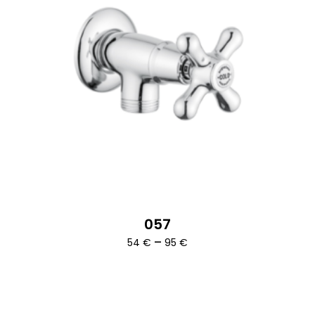
057
Ártartomány:
–
54
€
95
€
54 €
-
95 €