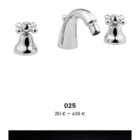
025
Ártartomány:
–
251
€
439
€
251 €
-
439 €