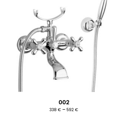
002
Ártartomány:
–
338
€
592
€
338 €
-
592 €