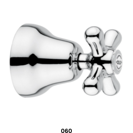
95 €
060