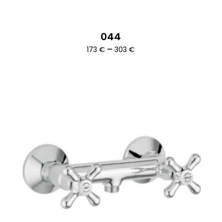
044
Ártartomány:
–
173
€
303
€
173 €
-
303 €