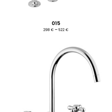
015
Ártartomány:
–
298
€
522
€
298 €
-
522 €