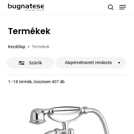
Menu
Skip
to
Close
search
main
Filters
content
Termékek
Kezdőlap
Termékek
Alapértelmezett rendezés
Szűrők
1–18 termék, összesen 407 db