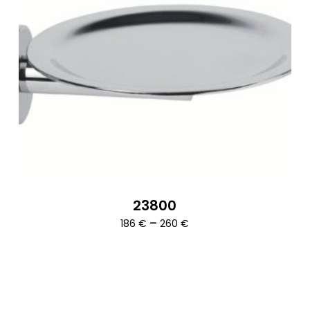
23800
Ártartomány:
–
186
€
260
€
186 €
-
260 €