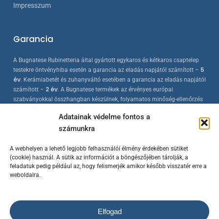
Impresszum
Garancia
A Bugnatese Rubinetteria által gyártott egykaros és kétkaros csaptelep
5
testekre öntvényhiba esetén a garancia az eladás napjától számított –
év
. Kerámiabetét és zuhanyváltó esetében a garancia az eladás napjától
2 év
számított –
. A Bugnatese termékek az érvényes európai
szabványokkal összhangban készülnek, folyamatos minőség-ellenőrzés
mellett.
Adatainak védelme fontos a
számunkra
A webhelyen a lehető legjobb felhasználói élmény érdekében sütiket
(cookie) használ. A sütik az információt a böngészőjében tárolják, a
feladatuk pedig például az, hogy felismerjék amikor később visszatér erre a
weboldalra.
© 2023 Bugnatese Hungary Kft.
– bugnatese.hu
/ Készítette a
Rowww
Elfogad
Design
/ Minden jog fenntartva!