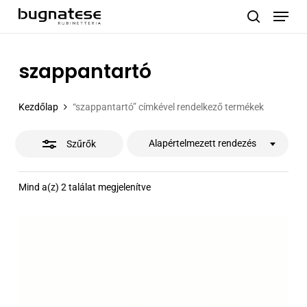
Menu
Skip
to
Close
search
main
Filters
content
szappantartó
Kezdőlap
“szappantartó” címkével rendelkező termékek
Alapértelmezett rendezés
Szűrők
Mind a(z) 2 találat megjelenítve