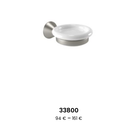
33800
Ártartomány:
–
94
€
161
€
94 €
-
161 €